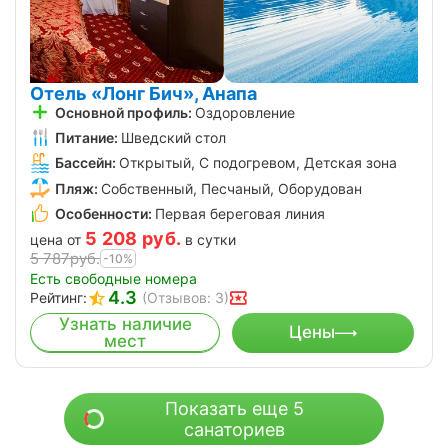
Отель «Лонг Бич», Анапа
Основной профиль:
Оздоровление
Питание:
Шведский стол
Бассейн:
Открытый, С подогревом, Детская зона
Пляж:
Собственный, Песчаный, Оборудован
Особенности:
Первая береговая линия
5 208
руб.
цена от
в сутки
5 787
руб.
-10%
Есть свободные номера
4.3
Рейтинг:
(Отзывов: 3)
Узнать наличие
Цены
мест
Показать еще 5
санаториев