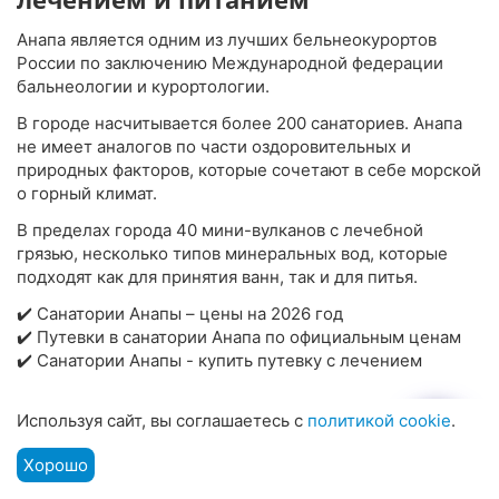
Анапа является одним из лучших бельнеокурортов
России по заключению Международной федерации
бальнеологии и курортологии.
В городе насчитывается более 200 санаториев. Анапа
не имеет аналогов по части оздоровительных и
природных факторов, которые сочетают в себе морской
о горный климат.
В пределах города 40 мини-вулканов с лечебной
грязью, несколько типов минеральных вод, которые
подходят как для принятия ванн, так и для питья.
✔️ Санатории Анапы – цены на 2026 год
✔️ Путевки в санатории Анапа по официальным ценам
✔️ Санатории Анапы - купить путевку с лечением
Цены в санаториях Анапы в 2026
Используя сайт, вы соглашаетесь с
политикой cookie
.
году
Хорошо
Подбор путевки
Мы на связи
Меню