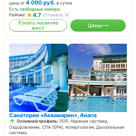
4 000
руб.
цена от
в сутки
Есть свободные номера
4.7
Рейтинг:
(Отзывов: 6)
Узнать наличие
Цены
мест
Санатории «Аквамарин», Анапа
Основной профиль:
ЛОР, Нервная система,
Оздоровление, СПА (SPA), Аллергология, Дыхательная
система