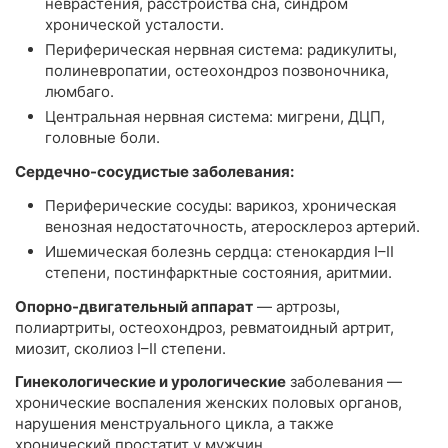
неврастения, расстройства сна, синдром
хронической усталости.
Периферическая нервная система: радикулиты,
полиневропатии, остеохондроз позвоночника,
люмбаго.
Центральная нервная система: мигрени, ДЦП,
головные боли.
Сердечно-сосудистые заболевания:
Периферические сосуды: варикоз, хроническая
венозная недостаточность, атеросклероз артерий.
Ишемическая болезнь сердца: стенокардия I–II
степени, постинфарктные состояния, аритмии.
Опорно-двигательный аппарат
— артрозы,
полиартриты, остеохондроз, ревматоидный артрит,
миозит, сколиоз I–II степени.
Гинекологические и урологические
заболевания —
хронические воспаления женских половых органов,
нарушения менструального цикла, а также
хронический простатит у мужчин.