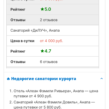
5.0
Рейтинг
Отзывы
2 отзывов
Санаторий «ДиЛУЧ», Анапа
Цена в сутки
от
4 000
руб.
4.7
Рейтинг
Отзывы
6 отзывов
Санатории «Аквамарин», Анапа
🔥 Недорогие санатории курорта
Цена в сутки
от
3 400
руб.
Отель «Алеан Фэмили Ривьера», Анапа — цена
4.6
Рейтинг
путевки от
4 900
руб.
Санаторий «Алеан Фэмили Довиль», Анапа —
Отзывы
7 отзывов
цена путевки от
5 800
руб.