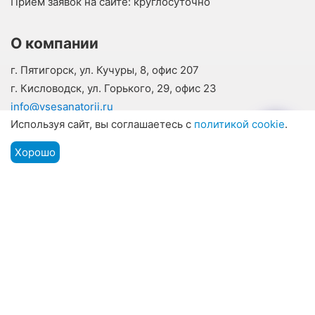
Прием заявок на сайте:
круглосуточно
О компании
г. Пятигорск, ул. Кучуры, 8, офис 207
г. Кисловодск, ул. Горького, 29, офис 23
info@vsesanatorii.ru
Используя сайт, вы соглашаетесь с
политикой cookie
.
О нас
Отзывы наших гостей
Хорошо
Подбор путевки
Контакты
Мы на связи
Меню
Наши соцсети
Для гостей курортов
Оплата
Информация для туристов