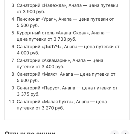
Санаторий «Надежда», Анапа — цена путевки
Санаторий «Старинная Анапа», Анапа
от
3 900
руб.
Цена в сутки
Пансионат «Урал», Анапа — цена путевки от
от
8 500
руб.
5 500
руб.
4.0
Рейтинг
Курортный отель «Анапа-Океан», Анапа —
цена путевки от
3 738
руб.
Отзывы
3 отзывов
Санаторий «ДиЛУЧ», Анапа — цена путевки от
4 000
руб.
Курортный отель «Анапа-Океан», Анапа
Санатории «Аквамарин», Анапа — цена
путевки от
3 400
руб.
Цена в сутки
от
3 738
руб.
Санаторий «Маяк», Анапа — цена путевки от
5 600
руб.
4.8
Рейтинг
Санаторий «Парус», Анапа — цена путевки от
3 375
руб.
Отзывы
4 отзывов
Санаторий «Малая бухта», Анапа — цена
путевки от
3 270
руб.
Санаторий «Малая бухта», Анапа
Цена в сутки
от
3 270
руб.
Отдых по акции