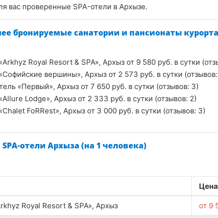
ля вас проверенные SPA-отели в Архызе.
лее бронируемые санатории и пансионаты курорт
«Arkhyz Royal Resort & SPA», Архыз от
9 580
руб.
в сутки (отз
«Софийские вершины», Архыз от
2 573
руб.
в сутки (отзывов:
тель «Первый», Архыз от
7 650
руб.
в сутки (отзывов: 3)
«Allure Lodge», Архыз от
2 333
руб.
в сутки (отзывов: 2)
«Chalet FoRRest», Архыз от
3 000
руб.
в сутки (отзывов: 3)
в SPA-отели Архыза (на 1 человека)
Цена
rkhyz Royal Resort & SPA», Архыз
от
9 