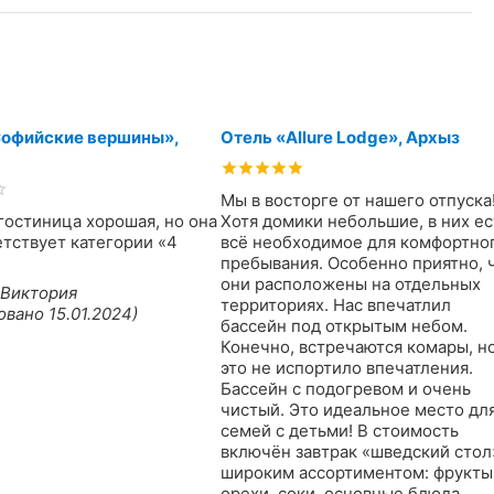
Софийские вершины»,
Отель «Allure Lodge», Архыз
Мы в восторге от нашего отпуска
гостиница хорошая, но она
Хотя домики небольшие, в них ес
етствует категории «4
всё необходимое для комфортно
пребывания. Особенно приятно, 
они расположены на отдельных
 Виктория
территориях. Нас впечатлил
овано 15.01.2024)
бассейн под открытым небом.
Конечно, встречаются комары, н
это не испортило впечатления.
Бассейн с подогревом и очень
чистый. Это идеальное место дл
семей с детьми! В стоимость
включён завтрак «шведский стол
широким ассортиментом: фрукты
орехи, соки, основные блюда.