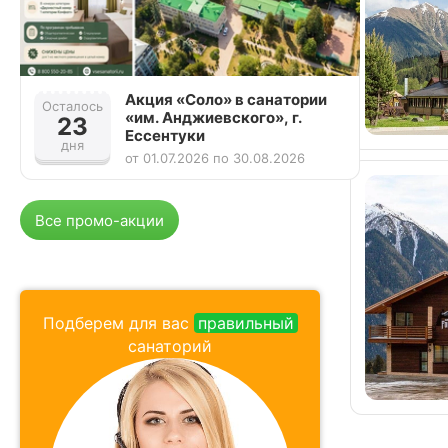
Акция «Соло» в санатории
Осталось
Осталось
«им. Анджиевского», г.
23
24
Ессентуки
дня
дня
от 01.07.2026 по 30.08.2026
Все промо-акции
Подберем для вас
правильный
санаторий