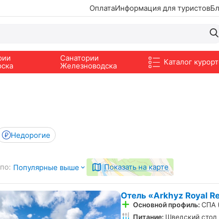
Оплата
Информация для туристов
Бл
рии
Санатории
Каталог курорт
рска
Железноводска
Недорогие
по:
Показать на карте
Популярные выше
Отель «Arkhyz Royal Re
Основной профиль:
СПА 
Питание:
Шведский стол