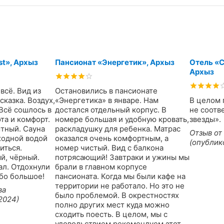
st», Архыз
Пансионат «Энергетик», Архыз
Отель «
Архыз
всё. Вид из
Остановились в пансионате
сказка. Воздух,
«Энергетика» в январе. Нам
В целом 
 Всё сошлось в
достался отдельный корпус. В
не соотв
та и комфорт.
номере большая и удобную кровать,
звезды».
ытный. Сауна
раскладушку для ребенка. Матрас
Отзыв от
ходной водой
оказался очень комфортным, а
(опублик
иться.
номер чистый. Вид с балкона
й, чёрный.
потрясающий! Завтраки и ужины мы
л. Отдохнули
брали в главном корпусе
бо большое!
пансионата. Когда мы были кафе на
территории не работало. Но это не
ва
было проблемой. В окрестностях
2024)
полно других мест куда можно
сходить поесть. В целом, мы с
удовольствием рекомендуем этот