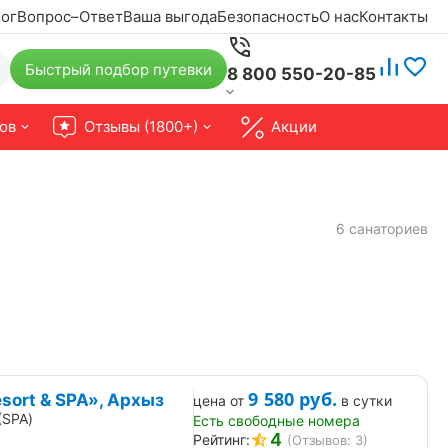
ог
Вопрос–Ответ
Ваша выгода
Безопасность
О нас
Контакты
Быстрый подбор путевки
8 800 550-20-85
ов
Отзывы (1800+)
Акции
6 санаториев
9 580
руб.
sort & SPA», Архыз
цена от
в сутки
(SPA)
Есть свободные номера
4
Рейтинг:
(Отзывов: 3)