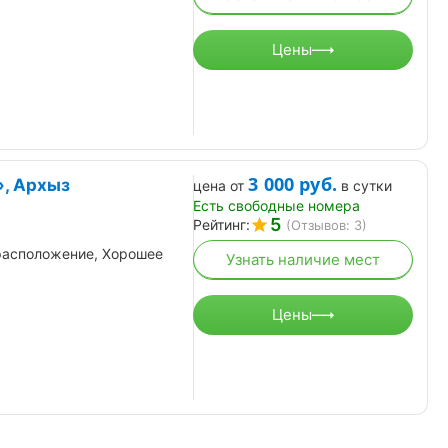
Цены
и бесплатно» в
Акция «Кавказское
Осталось
Источник» ,
долголетие», санаторий
24
дск
«Долина нарзанов»
дня
Кисловодск
 по 31.08.2026
от 08.03.2026 по 31.08.2026
3 000
руб.
», Архыз
цена от
в сутки
Есть свободные номера
5
Рейтинг:
(Отзывов: 3)
расположение, Хорошее
Узнать наличие мест
Цены