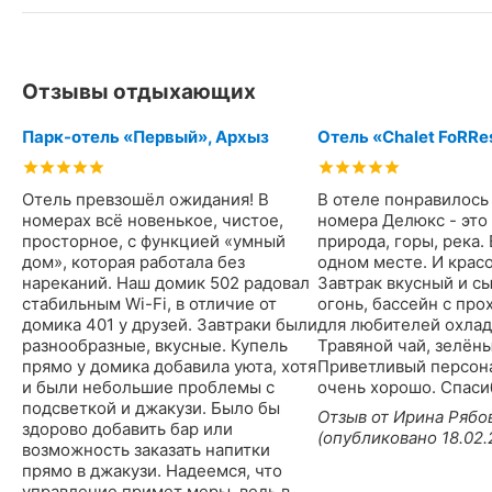
Отзывы отдыхающих
Парк-отель «Первый», Архыз
Отель «Chalet FoRRe
Отель превзошёл ожидания! В
В отеле понравилось 
номерах всё новенькое, чистое,
номера Делюкс - это 
просторное, с функцией «умный
природа, горы, река.
дом», которая работала без
одном месте. И красо
нареканий. Наш домик 502 радовал
Завтрак вкусный и с
стабильным Wi-Fi, в отличие от
огонь, бассейн с про
домика 401 у друзей. Завтраки были
для любителей охлад
разнообразные, вкусные. Купель
Травяной чай, зелёны
прямо у домика добавила уюта, хотя
Приветливый персона
и были небольшие проблемы с
очень хорошо. Спаси
подсветкой и джакузи. Было бы
Отзыв от Ирина Рябо
здорово добавить бар или
(опубликовано 18.02.
возможность заказать напитки
прямо в джакузи. Надеемся, что
управление примет меры, ведь в