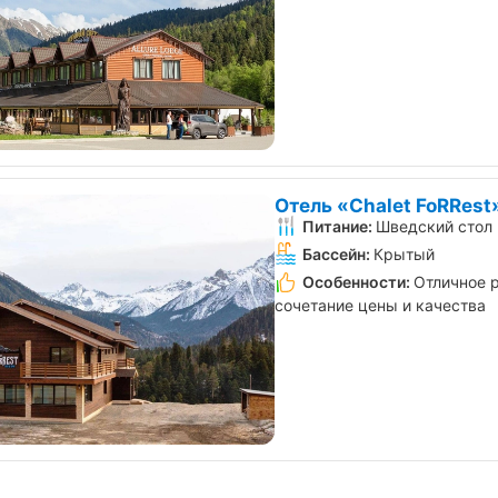
Акция «Наполни лето
Акция «Дет
Осталось
здоровьем» от санатория
санатории «
24
«Источник», Ессентуки
Железново
дня
от 18.11.2025 по 31.08.2026
от 20.02.2026
Отель «Chalet FoRRest
Питание:
Шведский стол
Бассейн:
Крытый
Особенности:
Отличное 
сочетание цены и качества