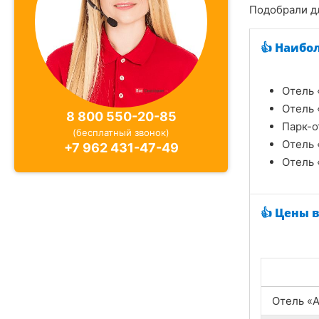
Подобрали д
👍 Наибо
Отель 
Отель 
8 800 550-20-85
Парк-о
(бесплатный звонок)
Отель 
+7 962 431-47-49
Отель 
👍 Цены 
Отель «A