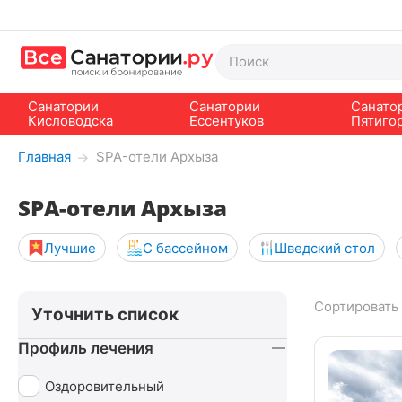
Санатории
Санатории
Санато
Кисловодска
Ессентуков
Пятиго
Главная
SPA-отели Архыза
→
SPA-отели Архыза
Лучшие
С бассейном
Шведский стол
Сортировать 
Уточнить список
Профиль лечения
Оздоровительный