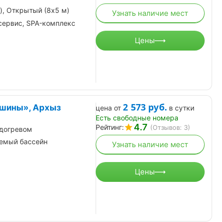
), Открытый (8х5 м)
Узнать наличие мест
сервис, SPA-комплекс
Цены
2 573
руб.
ршины», Архыз
цена от
в сутки
Есть свободные номера
4.7
Рейтинг:
(Отзывов: 3)
одогревом
емый бассейн
Узнать наличие мест
Цены