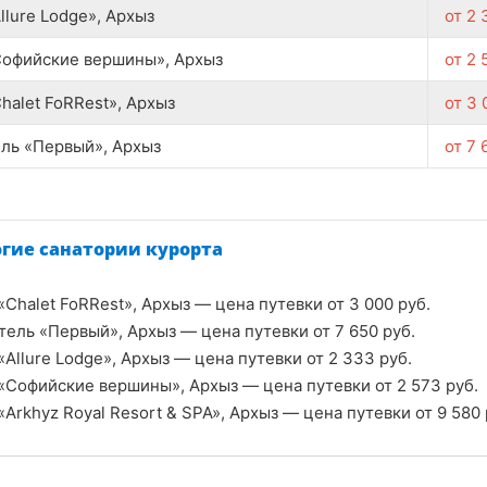
llure Lodge», Архыз
от
2 
Софийские вершины», Архыз
от
2 
halet FoRRest», Архыз
от
3 
ль «Первый», Архыз
от
7 
огие санатории курорта
«Chalet FoRRest», Архыз — цена путевки от
3 000
руб.
тель «Первый», Архыз — цена путевки от
7 650
руб.
«Allure Lodge», Архыз — цена путевки от
2 333
руб.
«Софийские вершины», Архыз — цена путевки от
2 573
руб.
«Arkhyz Royal Resort & SPA», Архыз — цена путевки от
9 580