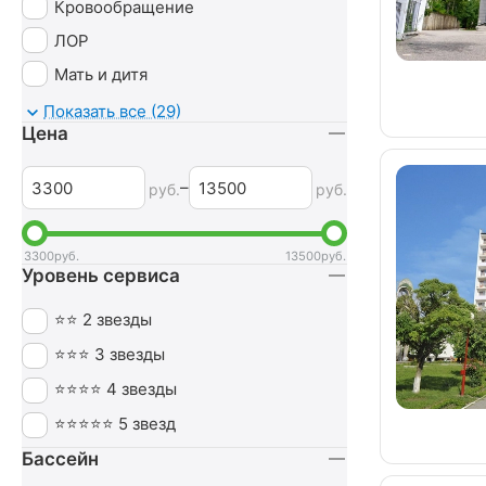
Кровообращение
ЛОР
Мать и дитя
Мочеполовая система
Показать все (29)
Цена
Неврология
Нервная система
–
руб.
руб.
Обмен веществ
Оздоровительный
3300
руб.
13500
руб.
Уровень сервиса
Опорно-двигательный аппарат
Ортопедия
⭐⭐ 2 звезды
Печень
⭐⭐⭐ 3 звезды
Похудение
⭐⭐⭐⭐ 4 звезды
Пульмонология
⭐⭐⭐⭐⭐ 5 звезд
Сердечно-сосудистая система
Бассейн
СПА (SPA)