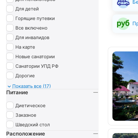
Б
Для детей
Горящие путевки
П
Все включено
Для инвалидов
На карте
Новые санатории
Санатории УПД РФ
Дорогие
Детские
Показать все (17)
Питание
С животными
Диетическое
Заказное
Шведский стол
Расположение