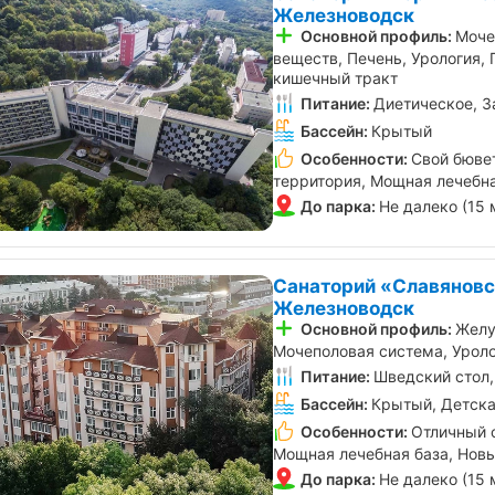
Железноводск
Основной профиль:
Моче
веществ, Печень, Урология, 
кишечный тракт
Питание:
Диетическое, З
Бассейн:
Крытый
Особенности:
Свой бювет
территория, Мощная лечебна
До парка:
Не далеко (15 
Санаторий «Славяновс
Железноводск
Основной профиль:
Желу
Мочеполовая система, Уроло
Питание:
Шведский стол,
Бассейн:
Крытый, Детска
Особенности:
Отличный 
Мощная лечебная база, Нов
До парка:
Не далеко (15 