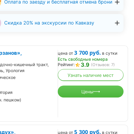
Оплата по заезду и бесплатная отмена брони
Скидка 20% на экскурсии по Кавказу
3 700
руб.
рзанов»,
цена от
в сутки
Есть свободные номера
3.9
дочно-кишечный тракт,
Рейтинг:
(Отзывов: 7)
ь, Урология
Узнать наличие мест
ическое
Цены
итория
н. пешком)
5 300
руб.
здух»,
цена от
в сутки