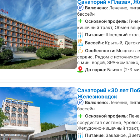
Санаторий «Плаза», Ж
Включено:
Лечение, пита
бассейн
Основной профиль:
Гине
кишечный тракт, Обмен веще
Питание:
Шведский стол,
Бассейн:
Крытый, Детски
Особенности:
Мощная ле
сервис, Рядом с источником
с мин. водой, SPA-комплекс,
До парка:
Близко (2-3 ми
Санаторий «30 лет По
Железноводск
Включено:
Лечение, пита
бассейн
Основной профиль:
Пече
сосудистая система, Урологи
Желудочно-кишечный тракт,
Питание:
Заказное, Диет