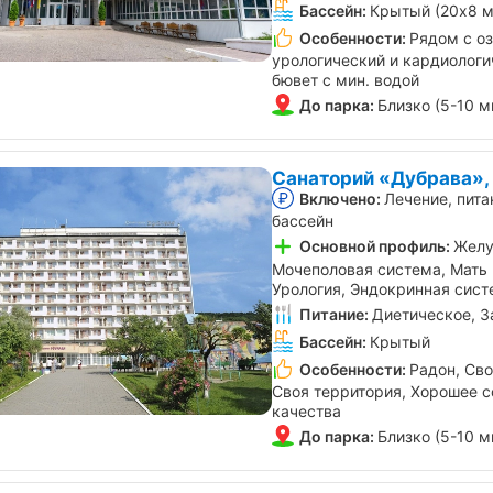
Бассейн:
Крытый (20х8 м
Особенности:
Рядом с о
урологический и кардиологи
бювет с мин. водой
До парка:
Близко (5-10 м
Санаторий «Дубрава»,
Включено:
Лечение, пита
бассейн
Основной профиль:
Желу
Мочеполовая система, Мать и
Урология, Эндокринная сист
Питание:
Диетическое, З
Бассейн:
Крытый
Особенности:
Радон, Сво
Своя территория, Хорошее с
качества
До парка:
Близко (5-10 м