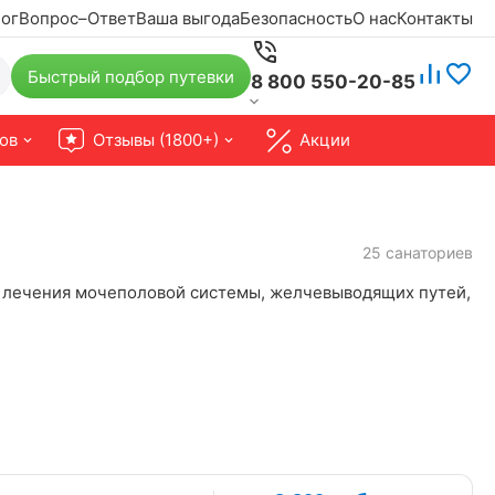
ог
Вопрос–Ответ
Ваша выгода
Безопасность
О нас
Контакты
Быстрый подбор путевки
8 800 550-20-85
ов
Отзывы (1800+)
Акции
25 санаториев
я лечения мочеполовой системы, желчевыводящих путей,