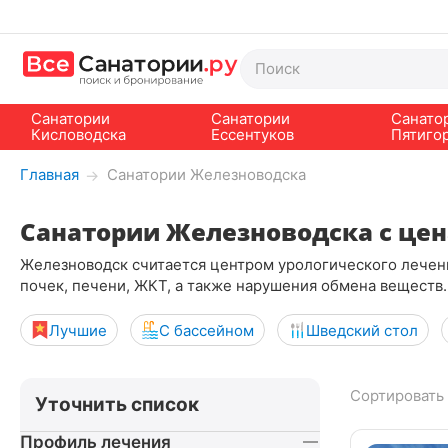
Санатории
Санатории
Санато
Кисловодска
Ессентуков
Пятиго
Главная
Санатории Железноводска
→
Санатории Железноводска с цен
Железноводск считается центром урологического лечен
почек, печени, ЖКТ, а также нарушения обмена веществ.
Лучшие
С бассейном
Шведский стол
Сортировать 
Уточнить список
Профиль лечения