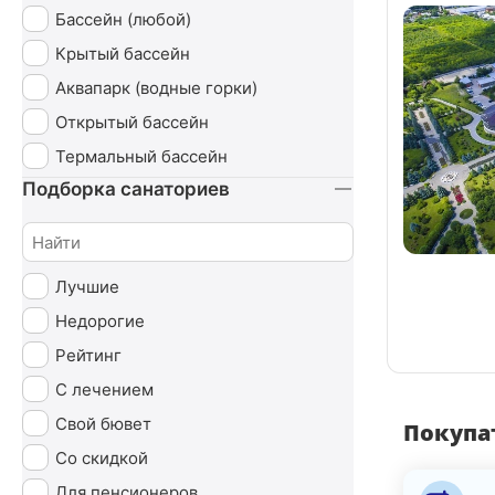
Бассейн (любой)
Урология
Крытый бассейн
Эндокринная система
Аквапарк (водные горки)
Открытый бассейн
Термальный бассейн
Подборка санаториев
Лучшие
Недорогие
Рейтинг
С лечением
Свой бювет
Покупат
Со скидкой
Для пенсионеров