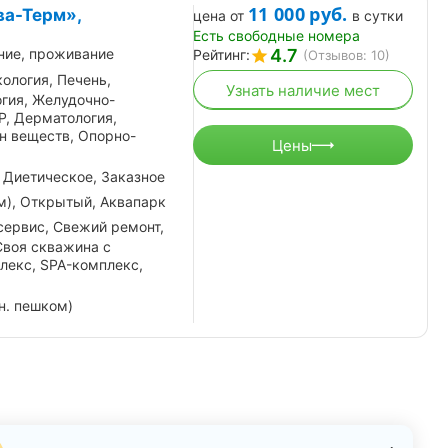
11 000
руб.
ва-Терм»,
цена от
в сутки
Есть свободные номера
4.7
ние, проживание
Рейтинг:
(Отзывов: 10)
кология, Печень,
Узнать наличие мест
гия, Желудочно-
Р, Дерматология,
н веществ, Опорно-
Цены
 Диетическое, Заказное
м), Открытый, Аквапарк
сервис, Свежий ремонт,
Своя скважина с
лекс, SPA-комплекс,
н. пешком)