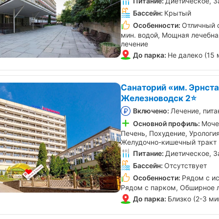
Питание:
Диетическое, З
Бассейн:
Крытый
Особенности:
Отличный 
мин. водой, Мощная лечебна
лечение
До парка:
Не далеко (15 
Санаторий «им. Эрнста
Железноводск 2⭐
Включено:
Лечение, пита
Основной профиль:
Моче
Печень, Похудение, Урология
Желудочно-кишечный тракт
Питание:
Диетическое, З
Бассейн:
Отсутствует
Особенности:
Рядом с и
Рядом с парком, Обширное 
До парка:
Близко (2-3 ми