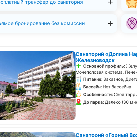
есплатный трансфер до санатория
рямое бронирование без комиссии
Санаторий «Долина На
Железноводск
Основной профиль:
Желу
Мочеполовая система, Печен
Питание:
Заказное, Диет
Бассейн:
Нет бассейна
Особенности:
Своя терр
До парка:
Далеко (30 ми
Санаторий «Горный Во