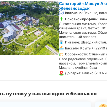
Санаторий «Машук Ак
Железноводск
Включено:
Лечение, пита
Основной профиль:
Гине
Дыхательная система, Уроло
кишечный тракт, Детокс, ЛО
Мочеполовая система, Обме
двигательный аппарат
Питание:
Шведский стол,
Бассейн:
Крытый (22х10 
Особенности:
Отличный 
Свое радоновое отделение, 
нарзаном, Термальный комп
Мощная лечебная база
До парка:
Близко (2-3 ми
ь путевку у нас выгодно и безопасно