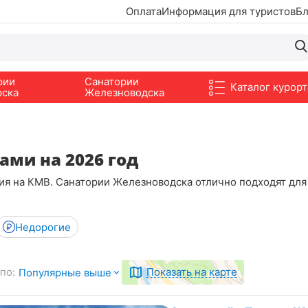
Оплата
Информация для туристов
Бл
рии
Санатории
Каталог курорт
рска
Железноводска
ами на 2026 год
ия на КМВ. Санатории Железноводска отлично подходят дл
Недорогие
по:
Показать на карте
Популярные выше