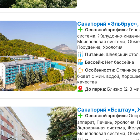
Санаторий «Эльбрус»,
Основной профиль:
Гине
система, Желудочно-кишечны
Мочеполовая система, Обме
Похудение, Урология
Питание:
Шведский стол,
Бассейн:
Нет бассейна
Особенности:
Отличное 
бювет с мин. водой, Хороше
качества
До парка:
Близко (2-3 ми
Санаторий «Бештау», 
Основной профиль:
Опор
аппарат, Печень, Урология, 
Эндокринная система, Желу
Мочеполовая система, Обме