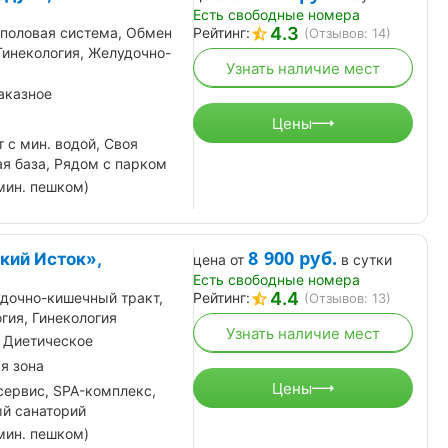
Есть свободные номера
4.3
половая система, Обмен
Рейтинг:
(Отзывов: 14)
Гинекология, Желудочно-
Узнать наличие мест
аказное
Цены
 с мин. водой, Своя
я база, Рядом с парком
мин. пешком)
8 900
руб.
кий Исток»,
цена от
в сутки
Есть свободные номера
4.4
дочно-кишечный тракт,
Рейтинг:
(Отзывов: 13)
гия, Гинекология
Узнать наличие мест
 Диетическое
я зона
Цены
сервис, SPA-комплекс,
ый санаторий
мин. пешком)