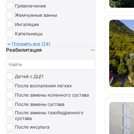
Грязелечение
Жемчужные ванны
Ингаляции
Капельницы
Карбокситерапия
Показать все (24)
Реабилитация
Магнитотруботрон
Массаж
Минеральные ванны
Детей с ДЦП
Нафталановые ванны
После воспаления легких
Озонотерапия
После замены коленного сустава
Пантовые ванны
После замены сустава
Психотерапия
После замены тазобедренного
Радоновые ванны
сустава
Сероводородные ванны
После инсульта