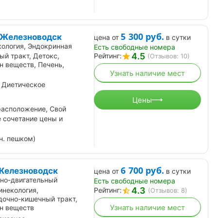
5 300
руб.
 Железноводск
цена от
в сутки
кология, Эндокринная
Есть свободные номера
4.5
й тракт, Детокс,
Рейтинг:
(Отзывов: 10)
н веществ, Печень,
Узнать наличие мест
 Диетическое
Цены
расположение, Свой
е сочетание цены и
н. пешком)
6 700
руб.
Железноводск
цена от
в сутки
но-двигательный
Есть свободные номера
4.3
Гинекология,
Рейтинг:
(Отзывов: 8)
дочно-кишечный тракт,
Узнать наличие мест
н веществ