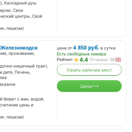
), Каскадный душ
зером, Свои
ческий центры, Свой
ин. пешком)
4 850
руб.
 Железноводск
цена от
в сутки
ние, проживание,
Есть свободные номера
4.4
Рейтинг:
(Отзывов: 38)
дочно-кишечный тракт,
Узнать наличие мест
 дитя, Печень,
ема
аказное
Цены
й бювет с мин. водой,
очетание цены и
ин. пешком)