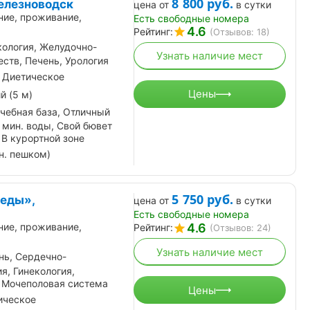
8 800
руб.
елезноводск
цена от
в сутки
ние, проживание,
Есть свободные номера
4.6
Рейтинг:
(Отзывов: 18)
кология, Желудочно-
Узнать наличие мест
ств, Печень, Урология
 Диетическое
Цены
й (5 м)
чебная база, Отличный
 мин. воды, Свой бювет
 В курортной зоне
н. пешком)
5 750
руб.
беды»,
цена от
в сутки
Есть свободные номера
4.6
ние, проживание,
Рейтинг:
(Отзывов: 24)
Узнать наличие мест
нь, Сердечно-
я, Гинекология,
 Мочеполовая система
Цены
ическое