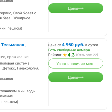
аказное
Цены
сервис, Свой бювет с
я база, Обширное
мин. пешком)
4 950
руб.
 Тельмана»,
цена от
в сутки
Есть свободные номера
4.3
Рейтинг:
(Отзывов: 22)
ние, проживание
половая система,
Узнать наличие мест
, Детокс, Гинекология,
Цены
аказное
сточником мин. воды,
лечение
н. пешком)