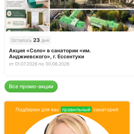
4.8
Рейтинг
Отзывы
5 отзывов
Санаторий «Горный», Горячий Ключ
23
Осталось
дня
Цена в сутки
от
5 500
руб.
Акция «Соло» в санатории «им.
Анджиевского», г. Ессентуки
4.8
Рейтинг
от 01.07.2026 по 30.08.2026
Отзывы
4 отзывов
Отель «Arkhyz Royal Resort & SPA», Архыз
Все промо-акции
Цена в сутки
от
9 580
руб.
4.0
Подберем для вас
правильный
санаторий
Рейтинг
Отзывы
3 отзывов