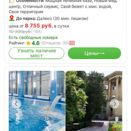
Особенности:
Мощная лечебная база, Новый мед.
центр, Отличный сервис, Свой бювет с мин. водой,
Своя территория
До парка:
Далеко (30 мин. пешком)
8 755
руб.
цена от
в сутки
10 300
руб.
-15%
Есть свободные номера
4.6
Рейтинг:
(Отзывов: 30)
Узнать наличие
Цены
мест