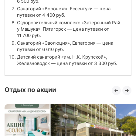
6 500
руб.
Санаторий «Синдика», Нальчик
Санаторий «Воронеж», Ессентуки — цена
путевки от
4 400
руб.
Цена в сутки
от
6 103
руб.
Оздоровительный комплекс «Затерянный Рай
у Машука», Пятигорск — цена путевки от
4.1
Рейтинг
11 700
руб.
Санаторий «Эволюция», Евпатория — цена
Отзывы
7 отзывов
путевки от
6 610
руб.
Детский санаторий «им. Н.К. Крупской»,
Санаторий «Предгорье Кавказа», Горячий
Железноводск — цена путевки от
3 300
руб.
Ключ
Цена в сутки
от
7 800
руб.
Отдых по акции
4.5
Рейтинг
Отзывы
4 отзывов
Санаторий «Звездный», Горячий Ключ
Цена в сутки
от
6 000
руб.