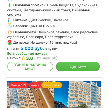
Основной профиль:
Обмен веществ, Эндокринная
система, Желудочно-кишечный тракт, Иммунная
система
Питание:
Диетическое, Заказное
Бассейн:
Крытый (12х5 м)
Особенности:
Обширное лечение, Свое радоновое
отделение, Свой парк, Своя территория
До парка:
Не далеко (15 мин. пешком)
5 000
руб.
цена от
в сутки
Есть свободные номера
3.8
Рейтинг:
(Отзывов: 66)
Узнать наличие
Цены
мест
Скидка
15%
Акция
Хит продаж