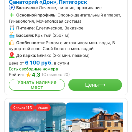
Санаторий «Дон», Пятигорск
Включено:
Лечение, питание, проживание
Основной профиль:
Опорно-двигательный аппарат,
Гинекология, Мочеполовая система
Питание:
Диетическое, Заказное
Бассейн:
Крытый (25х7 м)
Особенности:
Рядом с источником мин. воды, В
курортной зоне, Свой бювет с мин. водой
До парка:
Близко (2-3 мин. пешком)
6 100
руб.
цена от
в сутки
Есть свободные номера
4.3
Рейтинг:
(Отзывов: 20)
Узнать наличие
Цены
мест
Скидка
15%
Акция