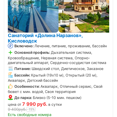
Санаторий «Долина Нарзанов»,
Кисловодск
Включено:
Лечение, питание, проживание, бассейн
Основной профиль:
Дыхательная система,
Кровообращение, Нервная система, Опорно-
двигательный аппарат, Сердечно-сосудистая система
Питание:
Шведский стол, Диетическое, Заказное
Бассейн:
Крытый (19х10 м), Открытый (20 м),
Аквапарк, Детский бассейн
Особенности:
Аквапарк, Отличный сервис, Свой
бювет с мин. водой, Своя территория
До парка:
Близко (5-10 мин. пешком)
7 990
руб.
цена от
в сутки
9 400
руб.
-15%
Есть свободные номера