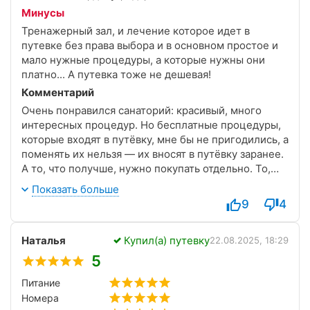
Минусы
Тренажерный зал, и лечение которое идет в
путевке без права выбора и в основном простое и
мало нужные процедуры, а которые нужны они
платно... А путевка тоже не дешевая!
Комментарий
Очень понравился санаторий: красивый, много
интересных процедур. Но бесплатные процедуры,
которые входят в путёвку, мне бы не пригодились, а
поменять их нельзя — их вносят в путёвку заранее.
А то, что получше, нужно покупать отдельно. То,
что как раз нужно мне, оказалось платным.
Показать больше
9
4
Из платных процедур мне очень понравился
бесконтактный гидромассаж.
Наталья
Купил(а) путевку
22.08.2025, 18:29
Также много развлечений, каждый день — новая
5
программа. Теннис — бесплатно, бильярд — за
Питание
небольшую плату. Ооочень понравился бассейн в
Номера
помещении: там есть хамам, сауна, аромасауна,