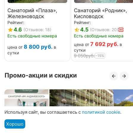
Санаторий «Плаза»,
Санаторий «Родник»,
Железноводск
Кисловодск
Рейтинг:
Рейтинг:
4.6
4.5
(Отзывов: 18)
(Отзывов: 20)
Есть свободные номера
Есть свободные номера
7 692
руб.
цена от
в
8 800
руб.
цена от
в
сутки
сутки
9 050
руб.
-15%
Промо-акции и скидки
Используя сайт, вы соглашаетесь с
политикой cookie
.
Хорошо
Подбор путевки
Мы на связи
Меню