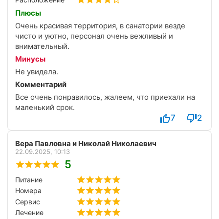
в санатории своя котельная, 6 октября отопление
было.
Плюсы
Очень красивая территория, в санатории везде
чисто и уютно, персонал очень вежливый и
внимательный.
Минусы
Не увидела.
Комментарий
Все очень понравилось, жалеем, что приехали на
маленький срок.
7
2
Вера Павловна и Николай Николаевич
22.09.2025, 10:13
5
Питание
Номера
Сервис
Лечение