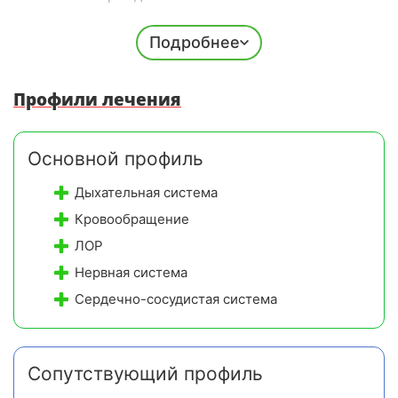
Закрытая охраняемая территория:
уютная зеленая
Подробнее
зона для спокойного отдыха и прогулок.
Оптимальное соотношение цены и
Профили лечения
качества:
доступные цены при высоком уровне
сервиса и наполненности лечебных программ
процедурами.
Основной профиль
Дыхательная система
Кровообращение
ЛОР
Нервная система
Сердечно-сосудистая система
Сопутствующий профиль