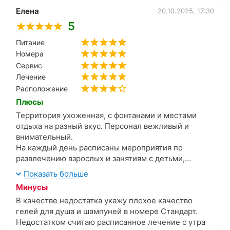
Елена
20.10.2025, 17:30
5
Питание
Номера
Сервис
Лечение
Расположение
Плюсы
Территория ухоженная, с фонтанами и местами
отдыха на разный вкус. Персонал вежливый и
внимательный.
На каждый день расписаны мероприятия по
развлечению взрослых и занятиям с детьми,
проспекты разложены в столовой, в вестибюле и
Показать больше
на доске объявлений.
Минусы
На охране выдаю зонты для прогулок.
В качестве недостатка укажу плохое качество
В любое время можно сходить в бассейн, хамам,
гелей для душа и шампуней в номере Стандарт.
сауну, аромакомнату, джакузи и солярий без
Недостатком считаю расписанное лечение с утра
ограничения по времени.