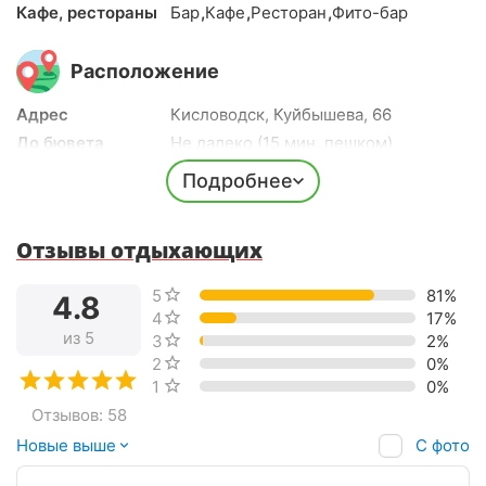
Кафе, рестораны
Бар
,
Кафе
,
Ресторан
,
Фито-бар
Расположение
Адрес
Кисловодск, Куйбышева, 66
До бювета
Не далеко (15 мин. пешком)
До парка
Не далеко (15 мин. пешком)
Подробнее
До центра города
Не далеко (15 мин. пешком)
До ж/д вокзала
5-10 мин. на авто
Отзывы отдыхающих
До аэропорта
50 мин. на авто
Долгота
42.7180
5 звёзд
81%
4.8
Широта
43.9151
4 звезды
17%
из 5
3 звезды
2%
2 звезды
0%
1 звезда
0%
Отзывов: 58
С фото
Новые выше