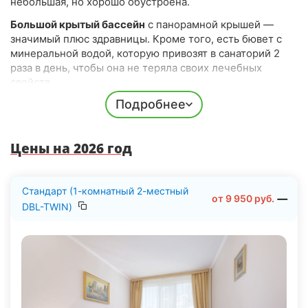
небольшая, но хорошо обустроена.
Большой крытый бассейн
с панорамной крышей —
значимый плюс здравницы. Кроме того, есть бювет с
минеральной водой, которую привозят в санаторий 2
раза в день, чтобы она не теряла своих лечебных
свойств.
Подробнее
У здравнице имеется ресторан — «Европейский» и кафе
«Летний сад».
В целом, сервис в санатории «Солнечный» —
Цены на 2026 год
европейского класса. Рядом расположены кафе,
небольших ресторанов, магазинов и кинотеатр.
Трансфер 5 раз в день возит отдыхающих до входа в
Стандарт (1-комнатный 2-местный
от
9 950
руб.
парк.
DBL-TWIN)
Лечение и медицинская база
Профиль санатория «Солнечный» — это лечение ЛОР-
заболеваний, сердца и нервной системы. Также
большое внимание уделяется профилактике и лечению
желудочно-кишечного тракта (ЖКТ), системы обмена