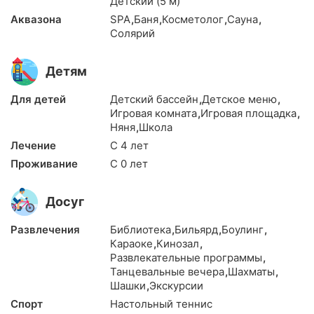
Детский (5 м)
Аквазона
SPA
,
Баня
,
Косметолог
,
Сауна
,
Солярий
Детям
Для детей
Детский бассейн
,
Детское меню
,
Игровая комната
,
Игровая площадка
,
Няня
,
Школа
Лечение
С 4 лет
Проживание
С 0 лет
Досуг
Развлечения
Библиотека
,
Бильярд
,
Боулинг
,
Караоке
,
Кинозал
,
Развлекательные программы
,
Танцевальные вечера
,
Шахматы
,
Шашки
,
Экскурсии
Спорт
Настольный теннис