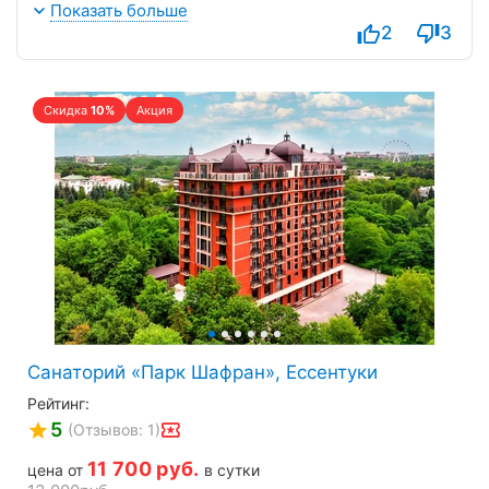
на долго. Приедем ещё. Спасибо.
Показать больше
2
3
Скидка
10%
Акция
Санаторий «Парк Шафран», Ессентуки
Рейтинг:
5
(Отзывов: 1)
11 700
руб.
цена от
в сутки