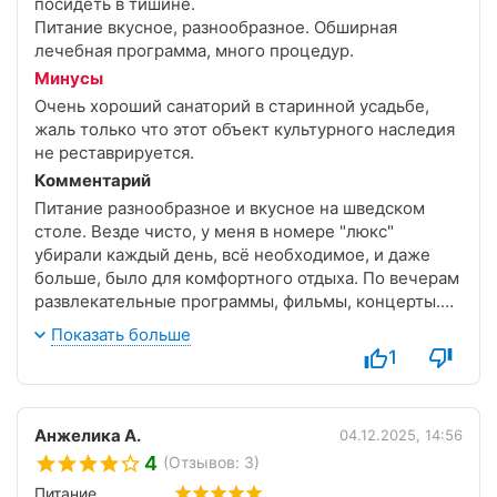
посидеть в тишине.
Питание вкусное, разнообразное. Обширная
лечебная программа, много процедур.
Минусы
Очень хороший санаторий в старинной усадьбе,
жаль только что этот объект культурного наследия
не реставрируется.
Комментарий
Питание разнообразное и вкусное на шведском
столе. Везде чисто, у меня в номере "люкс"
убирали каждый день, всё необходимое, и даже
больше, было для комфортного отдыха. По вечерам
развлекательные программы, фильмы, концерты.
Устраивались экскурсии.
Показать больше
1
Спину мою восстановили , огромное спасибо
инструктору ЛФК Светлане Викторовне -
настоящий профессионал с великолепным
Анжелика А.
04.12.2025, 14:56
чувством юмора. У всех работников
4
(Отзывов: 3)
доброжелательное отношение к отдыхающим.
Совсем не хотелось уезжать.
Питание