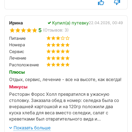
Ирина
Купил(а) путевку
22.04.2026, 00:49
5
(Отзывов: 3)
Питание
Номера
Сервис
Лечение
Расположение
Плюсы
Отдых, сервис, лечение - все на высоте, как всегда!
Минусы
Ресторан Форос Холл превратился в ужасную
столовку. Заказала обед в номер: селедка была со
вчерашней картошкой и на 120гр положили два
куска хлеба для веса вместо селедки, салат с
креветками был отвратительного вида и
скрюченные 4 креветки, тоже пожаренные давно
Показать больше
венчали это блюдо. Полухолодный детский супчик