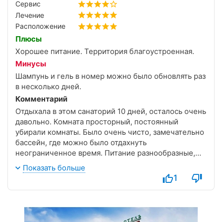
Сервис
Лечение
Расположение
Плюсы
Хорошее питание. Территория благоустроенная.
Минусы
Шампунь и гель в номер можно было обновлять раз
в несколько дней.
Комментарий
Отдыхала в этом санаторий 10 дней, осталось очень
давольно. Комната просторный, постоянный
убирали комнаты. Было очень чисто, замечательно
бассейн, где можно было отдахнуть
неограниченное время. Питание разнообразные,
блюда очень приготовление вкусно. Всё что я
Показать больше
брала мне очень понравилось. Особенно
1
национальной блюди понравился, особенно плов,
казан и утра. Ухоженный территории, хотелось бы
лучше танцевальный зал и разнообразные
развлекательные программы.