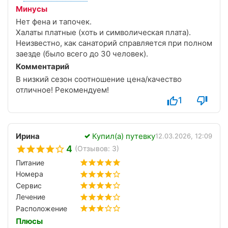
большая, возможность подъехать прямо к крыльцу.
Минусы
Персонал приветливый и доброжелательный.
Нет фена и тапочек.
Дважды в день ходит автобус в Ялту.
Халаты платные (хоть и символическая плата).
Неизвестно, как санаторий справляется при полном
заезде (было всего до 30 человек).
Комментарий
В низкий сезон соотношение цена/качество
отличное! Рекомендуем!
1
Ирина
Купил(а) путевку
12.03.2026, 12:09
4
(Отзывов: 3)
Питание
Номера
Сервис
Лечение
Расположение
Плюсы