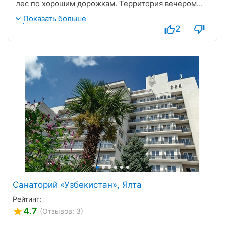
лес по хорошим дорожкам. Территория вечером
хорошо освещена.
Показать больше
Сотрудники санатория приветливы , внимательны.
2
Питание шведский стол разнообразно и вкусно.
Хорошая лечебная база. В номерах чисто и уютно.
Большое спасибо всему коллективу санатория!
Санаторий «Узбекистан», Ялта
Рейтинг:
4.7
(Отзывов: 3)