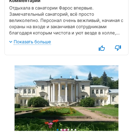
Комментарий
Отдыхала в санатории Фарос впервые.
Замечательный санаторий, всё просто
великолепно. Персонал очень вежливый, начиная с
охраны на входе и заканчивая сотрудниками
благодаря которым чистота и уют везде в холле,
номерах, бассейне, в парке. Везде уют, чистота,
Показать больше
прекрасная кухня. Впечатлило, что на территории
парка расположены детские площадки, места для
отдыха, спорта, есть кафе и перекусить и
попробовать вкусное мороженое! На территории
парка чтут память о героях войны, ухоженные
памятники с именами тех, кто защищал нашу землю
от фашизма. В путёвку включены посещения
врачей, всё в удобное для Вас время, быстро и
качественно. Прекрасное место для отдыха, море,
чистейший воздух, бассейн, кинотеатр, все для Вас.
Мне очень понравилось, рекомендую!!!!!