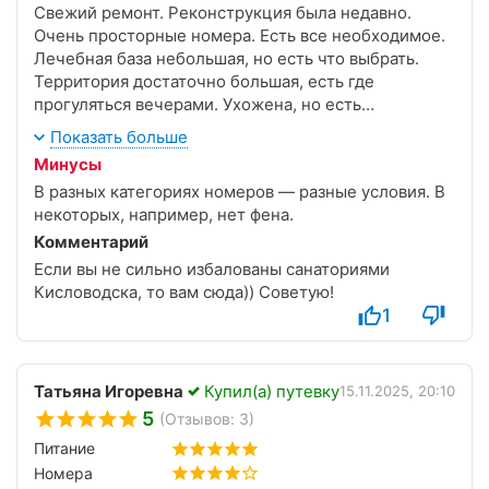
Свежий ремонт. Реконструкция была недавно.
Очень просторные номера. Есть все необходимое.
Лечебная база небольшая, но есть что выбрать.
Территория достаточно большая, есть где
прогуляться вечерами. Ухожена, но есть
небольшие проблемы по дорожкам. Прекрасный
Показать больше
крытый, теплый бассейн, который работает весь
Минусы
день, до 19.00. Есть и танцы, и тематические
В разных категориях номеров — разные условия. В
вечера, все как во всех санаториях)) Организован
некоторых, например, нет фена.
трансфер на набережную Ялты.
Комментарий
Если вы не сильно избалованы санаториями
Кисловодска, то вам сюда)) Советую!
1
Татьяна Игоревна
Купил(а) путевку
15.11.2025, 20:10
5
(Отзывов: 3)
Питание
Номера