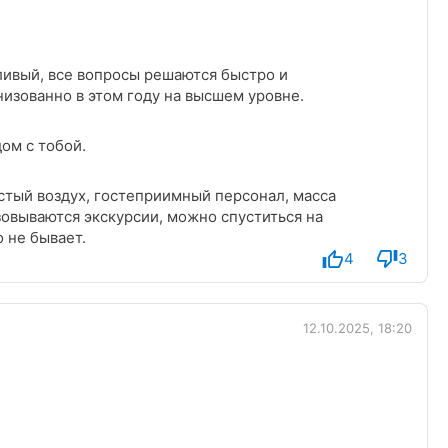
ливый, все вопросы решаются быстро и
низованно в этом году на высшем уровне.
ом с тобой.
истый воздух, гостеприимный персонал, масса
овываются экскурсии, можно спуститься на
о не бывает.
4
3
12.10.2025, 18:20