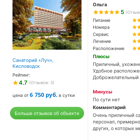
Ольга
5
(Отзыв
Питание
Номера
Сервис
Лечение
Расположение
Плюсы
Санаторий «Луч»,
Приличный, ухоженн
Кисловодск
Удобное расположен
Рейтинг:
Доброжелательный 
4.7
(Отзывов: 3)
Минусы
6 750
руб.
цена от
в сутки
По сути нет
Комментарий
Больше отзывов об объекте
Очень приличный са
персонал, примерно
других, о которых м