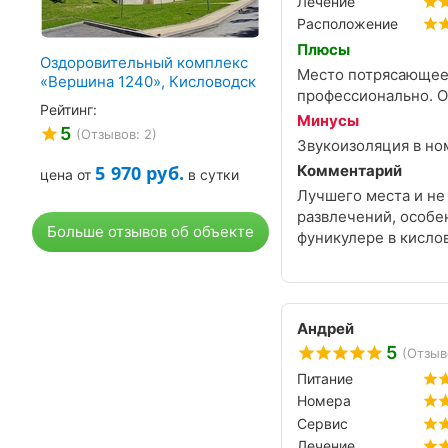
Лечение
Расположение
Плюсы
Оздоровительный комплекс
Место потрясающее!
«Вершина 1240», Кисловодск
профессионально. От
Рейтинг:
Минусы
5
(Отзывов: 2)
Звукоизоляция в ном
5 970
руб.
Комментарий
цена от
в сутки
Лучшего места и не
развлечений, особе
Больше отзывов об объекте
фуникулере в кислов
Андрей
5
(Отзыв
Питание
Номера
Сервис
Лечение