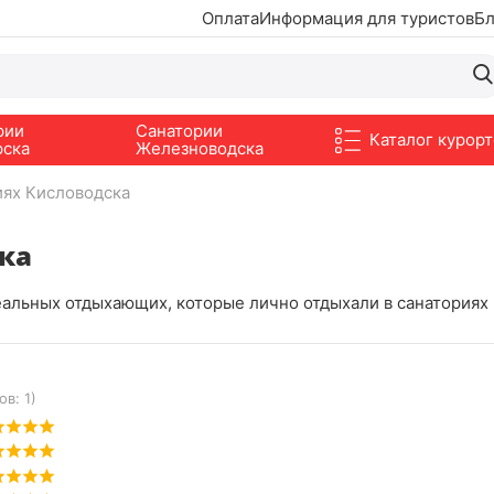
Оплата
Информация для туристов
Бл
рии
Санатории
Каталог курорт
рска
Железноводска
иях Кисловодска
ка
еальных отдыхающих, которые лично отдыхали в санаториях 
в: 1)