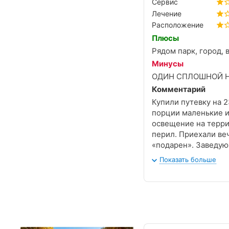
Сервис
Лечение
Расположение
Плюсы
Рядом парк, город, 
Минусы
ОДИН СПЛОШНОЙ Н
Комментарий
Купили путевку на 2
порции маленькие и
освещение на терри
перил. Приехали веч
«подарен». Заведу
не было в моей жиз
Показать больше