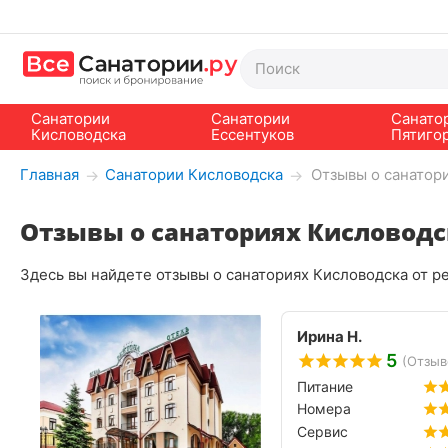
Санатории
Санатории
Санато
Кисловодска
Ессентуков
Пятиго
Главная
Санатории Кисловодска
Отзывы о санатор
→
→
Отзывы о санаториях Кисловодс
Здесь вы найдете отзывы о санаториях Кисловодска от р
Ирина Н.
5
(Отзыво
Питание
Номера
Сервис