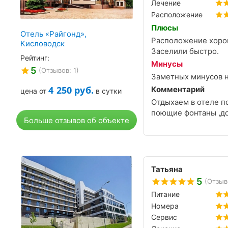
Лечение
Расположение
Плюсы
Отель «Райгонд»,
Расположение хорош
Кисловодск
Заселили быстро.
Рейтинг:
Минусы
5
(Отзывов: 1)
Заметных минусов н
4 250
руб.
Комментарий
цена от
в сутки
Отдыхаем в отеле п
поющие фонтаны ,до 
Больше отзывов об объекте
Татьяна
5
(Отзыв
Питание
Номера
Сервис