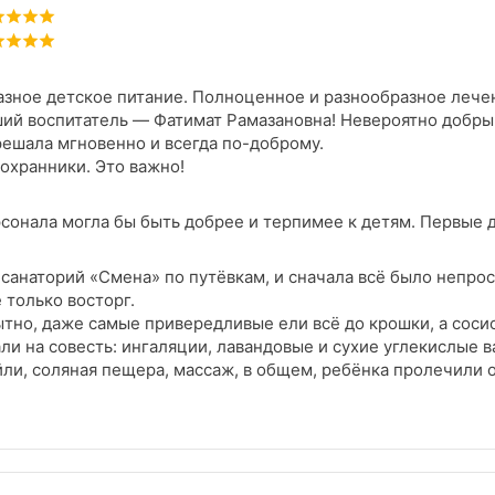
азное детское питание. Полноценное и разнообразное лечен
чший воспитатель — Фатимат Рамазановна! Невероятно добры
ешала мгновенно и всегда по-доброму.
хранники. Это важно!
сонала могла бы быть добрее и терпимее к детям. Первые 
санаторий «Смена» по путёвкам, и сначала всё было непрос
 только восторг.
ытно, даже самые привередливые ели всё до крошки, а соси
и на совесть: ингаляции, лавандовые и сухие углекислые в
ли, соляная пещера, массаж, в общем, ребёнка пролечили от
грамма тоже огонь: экскурсии по городу, боулинг, кино, те
ния, а младшему персоналу пожелание стать чуть терпимее
и и здоровыми!