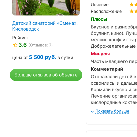
Лечение
Расположение
Плюсы
Детский санаторий «Смена»,
Вкусное и разнообр
Кисловодск
боулинг, кино). Лу
Рейтинг:
мелкие конфликты р
3.6
(Отзывов: 7)
Доброжелательные о
Минусы
5 500
руб.
цена от
в сутки
Часть младшего пер
Комментарий
Больше отзывов об объекте
Отправляли детей в 
освоились, и дальше
Кормили вкусно и с
Лечение организовал
кислородные коктей
Развлекательная про
Показать больше
Санаторию процвета
уехали отдохнувшим