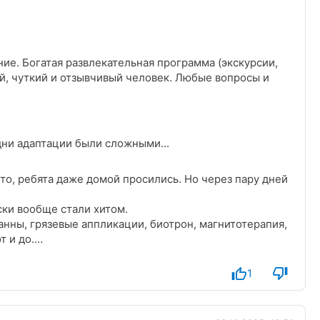
ие. Богатая развлекательная программа (экскурсии,
й, чуткий и отзывчивый человек. Любые вопросы и
дни адаптации были сложными...
то, ребята даже домой просились. Но через пару дней
ски вообще стали хитом.
анны, грязевые аппликации, биотрон, магнитотерапия,
 и до.
ррариум, музеи, дети приходили счастливые.
 и мягче. В целом, однозначно рекомендуем, дети
1