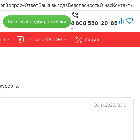
ог
Вопрос–Ответ
Ваша выгода
Безопасность
О нас
Контакты
Быстрый подбор путевки
8 800 550-20-85
ов
Отзывы (1800+)
Акции
курорта.
09.11.2025, 23:04