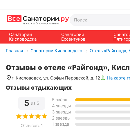
Санатории
Санатории
Санато
Кисловодска
Ессентуков
Пятиго
Главная
Санатории Кисловодска
Отель «Райгонд»,
→
→
Отзывы о отеле «Райгонд», Кис
г. Кисловодск, ул. Софьи Перовской, д. 12
На карте 
Отзывы отдыхающих
5 звёзд
5
из 5
4 звезды
3 звезды
2 звезды
1 звезда
Отзывов: 1