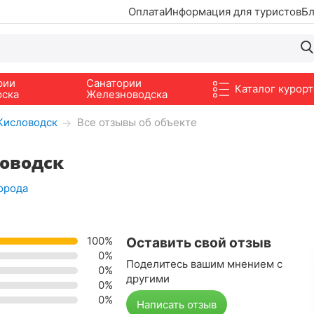
Оплата
Информация для туристов
Бл
рии
Санатории
Каталог курорт
рска
Железноводска
 Кисловодск
Все отзывы об объекте
→
ловодск
города
100%
Оставить свой отзыв
0%
Поделитесь вашим мнением с
0%
другими
0%
0%
Написать отзыв