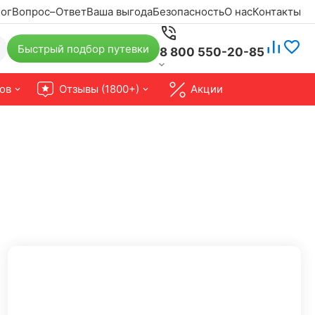
ог
Вопрос–Ответ
Ваша выгода
Безопасность
О нас
Контакты
Быстрый подбор путевки
8 800 550-20-85
ов
Отзывы (1800+)
Акции