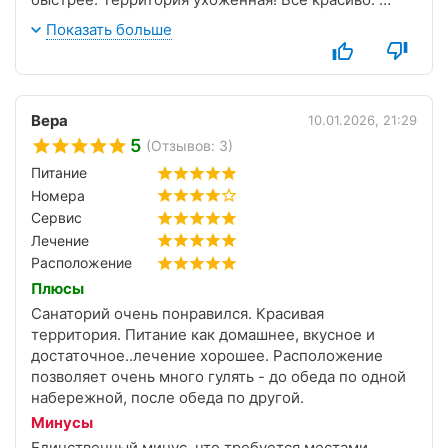
Уборка номеров отличная. Мы жили в 4 корпусе на
Показать больше
3 этаже. Хороший бассейн! Но хочу предупредить
людей у которых проблемы с ногами. Много
лестниц. В жилых корпусах, обеденный зал в
столовой был на втором этаже. Имейте это в виду.
Вера
10.01.2026, 21:29
Город же
5
(Отзывов: 3)
Евпатория просто невероятно интересный!
Древний, но при этом достаточно современный.
Питание
Столько новых жилищных комплексов. Столько
Номера
парков. Кафе, магазинов. Надеемся еще приехать
Сервис
летом, чтобы можно было насладиться теплым
Лечение
морем и пляжным отдыхом!
Расположение
Плюсы
Санаторий очень понравился. Красивая
территория. Питание как домашнее, вкусное и
достаточное..лечение хорошее. Расположение
позволяет очень много гулять - до обеда по одной
набережной, после обеда по другой.
Минусы
Единственный минус, что требуется местами