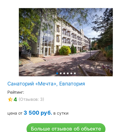
казан и утра. Ухоженный территории, хотелось бы
лучше танцевальный зал и разнообразные
развлекательные программы.
Санаторий «Мечта», Евпатория
Рейтинг:
4
(Отзывов: 3)
3 500
руб.
цена от
в сутки
Больше отзывов об объекте