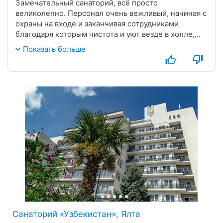
Замечательный санаторий, всё просто
великолепно. Персонал очень вежливый, начиная с
охраны на входе и заканчивая сотрудниками
благодаря которым чистота и уют везде в холле,
номерах, бассейне, в парке. Везде уют, чистота,
Показать больше
прекрасная кухня. Впечатлило, что на территории
парка расположены детские площадки, места для
отдыха, спорта, есть кафе и перекусить и
попробовать вкусное мороженое! На территории
парка чтут память о героях войны, ухоженные
памятники с именами тех, кто защищал нашу землю
от фашизма. В путёвку включены посещения
врачей, всё в удобное для Вас время, быстро и
качественно. Прекрасное место для отдыха, море,
чистейший воздух, бассейн, кинотеатр, все для Вас.
Мне очень понравилось, рекомендую!!!!!
Санаторий «Узбекистан», Ялта