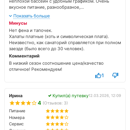
неплохой бассейн с удобным графиком. Очень
вкусное питание, разнообразное,
сбалансированное. Приятно удивило! Территория
Показать больше
большая, возможность подъехать прямо к крыльцу.
Минусы
Персонал приветливый и доброжелательный.
Нет фена и тапочек.
Дважды в день ходит автобус в Ялту.
Халаты платные (хоть и символическая плата).
Неизвестно, как санаторий справляется при полном
заезде (было всего до 30 человек).
Комментарий
В низкий сезон соотношение цена/качество
отличное! Рекомендуем!
1
Ирина
Купил(а) путевку
12.03.2026, 12:09
4
(Отзывов: 3)
Питание
Номера
Сервис