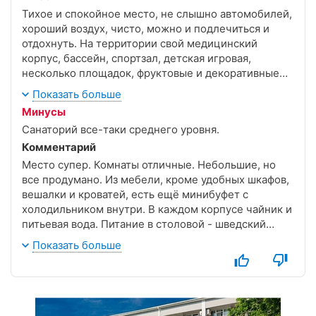
Тихое и спокойное место, не слышно автомобилей,
хороший воздух, чисто, можно и подлечиться и
отдохнуть. На территории свой медицинский
корпус, бассейн, спортзал, детская игровая,
несколько площадок, фруктовые и декоративные
иные растения, сбалансированный рацион в
Показать больше
столовой, можно выбирать блюда на 3 дня вперед,
Минусы
автобус до пляжа если что.
Санаторий все-таки среднего уровня.
Комментарий
Место супер. Комнаты отличные. Небольшие, но
все продумано. Из мебели, кроме удобных шкафов,
вешалки и кроватей, есть ещё минибуфет с
холодильником внутри. В каждом корпусе чайник и
питьевая вода. Питание в столовой - шведский
стол. Очень вкусно, разнообразно.
Показать больше
И очень хорошее отношение к детям и их
"капризам", связанным с характером, или диетой.
Всегда можно найти, чем накормить. Если не найти
, то подойти к администратору и вопрос решат.
В августе был шикарнейший фруктовый праздник