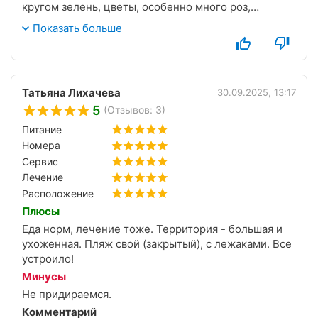
персоналу санатория за великолепный отдых и
кругом зелень, цветы, особенно много роз,
лечение! С наступающим Крещением , всех благ и
высаженных и кустами и беседками! Вечером
Показать больше
процветания!
везде подсветки, фонтанчики! Питание
разнообразное (Шведский стол). Море чистое,
пляж ухоженный! Есть тренажерный зал! Тишина и
спокойствие!
Татьяна Лихачева
30.09.2025, 13:17
5
(Отзывов: 3)
Питание
Номера
Сервис
Лечение
Расположение
Плюсы
Еда норм, лечение тоже. Территория - большая и
ухоженная. Пляж свой (закрытый), с лежаками. Все
устроило!
Минусы
Не придираемся.
Комментарий