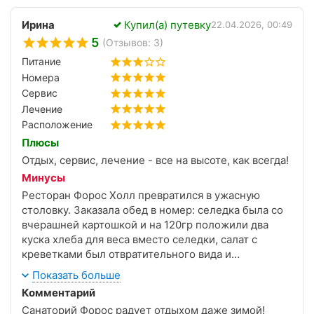
Ирина
Купил(а) путевку
22.04.2026, 00:49
5
(Отзывов: 3)
Питание
Номера
Сервис
Лечение
Расположение
Плюсы
Отдых, сервис, лечение - все на высоте, как всегда!
Минусы
Ресторан Форос Холл превратился в ужасную
столовку. Заказала обед в номер: селедка была со
вчерашней картошкой и на 120гр положили два
куска хлеба для веса вместо селедки, салат с
креветками был отвратительного вида и
скрюченные 4 креветки, тоже пожаренные давно
Показать больше
венчали это блюдо. Полухолодный детский супчик
Комментарий
также не вызывал аппетита.
Санаторий Форос радует отдыхом даже зимой!