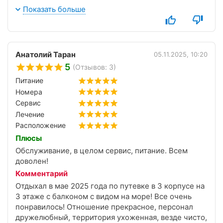
начиная от охранника на въезде, заканчивая
Показать больше
сборщиками посуды в столовой ! Сервис
великолепный!
Особо хочется выделить чистую и ухоженную
территорию санатория, прекрасный большой
Анатолий Таран
05.11.2025, 10:20
номер( ежедневная уборка, замена расходников
5
(Отзывов: 3)
(гели- шампуни), бутилированная вода , приятный
запах в корпусе( я сейчас отдыхаю с 13.01 по
Питание
23.01.2026)
Номера
На процедуры нет безумных очередей, персонал
Сервис
подчеркнуто вежлив и участлив!
Лечение
Питание выше всяких похвал, много свежих
Расположение
фруктов, овощей, выпечки. Все готовые блюда
Плюсы
очень вкусные и выбор разнообразен! Особая
Обслуживание, в целом сервис, питание. Всем
благодарность шеф- повару!
доволен!
Работает бассейн, пользование им включено в
лечение.
Комментарий
Если ставить оценку, то 10 из 10!
Отдыхал в мае 2025 года по путевке в 3 корпусе на
Я уже забронировала и лето, и декабрь 2026 года)).
3 этаже с балконом с видом на море! Все очень
Так что санаторий рекомендую от души!!!
понравилось! Отношение прекрасное, персонал
Моя искренняя благодарность руководству и
дружелюбный, территория ухоженная, везде чисто,