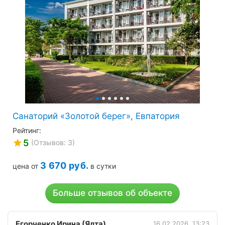
для детей и взрослых. Весь персонал очень
доброжелательный.
Дважды в день бегали на пляж. Там тоже все
прекрасно оборудовано: навесы, лежаки. Там же
есть кафе. В следующем году надеемся приехать
опять!
Санаторий «Золотой берег», Евпатория
Рейтинг:
5
(Отзывов: 3)
3 670
руб.
цена от
в сутки
Больше отзывов об объекте
Егорченко Ирина (Ялта)
16.02.2026, 13:23