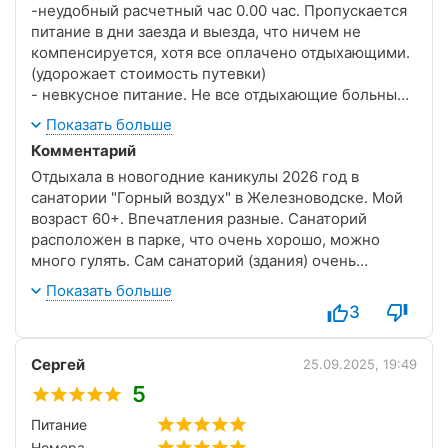
-неудобный расчетный час 0.00 час. Пропускается
питание в дни заезда и выезда, что ничем не
компенсируется, хотя все оплачено отдыхающими.
(удорожает стоимость путевки)
- невкусное питание. Не все отдыхающие больные ,
которые нуждаются в строгой диете. Кроме этого
Показать больше
были случаи даже давали недоготовленные
Комментарий
(полусырые ) котлеты. В других санаториях есть
Отдыхала в новогодние каникулы 2026 год в
разделение по диетам, лечебное питание
санатории "Горный воздух" в Железноводске. Мой
назначает доктор, для просто отдыхающих есть
возраст 60+. Впечатления разные. Санаторий
общий стол.
расположен в парке, что очень хорошо, можно
- отношение официанток к отдыхающим можно
много гулять. Сам санаторий (здания) очень
назвать прохладное, как будто отдыхающие им
понравились, не смотря на сложную логистику
сильно надоели.
Показать больше
внутри корпусов(1-2 дня нужны на адаптацию,
- в санатории продают путевки на экскурсии,
3
можно не на все процедуры успеть пока ищешь
однако питание на эти дни не компенсируют, сухой
нужный кабинет). На ресепшене встретили очень
паек не дают, как в других санаториях. Куда идут
Сергей
хорошо. Шикарный зимний сад. По хоз. части
25.09.2025, 19:49
деньги на продукты?, ведь за них мы заплатили.
замечаний нет, в номерах есть все необходимое,
входят в стоимость санаторной путевки. Делаем
5
комфорт соответствует стоимости номера.
вывод что их украли работники санатория. Либо
Питание
Большой плюс- бесплатный трансфер до санатория.
компенсируйте это пропущенное питание, либо НЕ
Номера