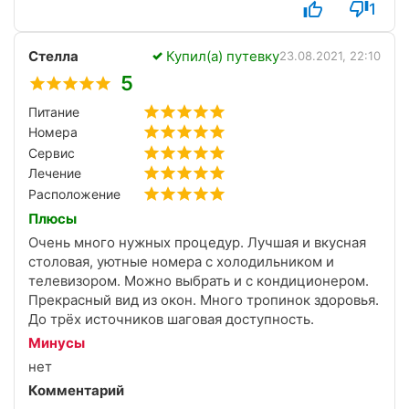
1
неплохой выбор блюд, все вкусно (если не
забывать, что это питание санаторное, а не «все
Стелла
Купил(а) путевку
включено» на каком-нибудь зарубежном курорте).
23.08.2021, 22:10
Рекомендую!
5
Питание
Номера
Сервис
Лечение
Расположение
Плюсы
Очень много нужных процедур. Лучшая и вкусная
столовая, уютные номера с холодильником и
телевизором. Можно выбрать и с кондиционером.
Прекрасный вид из окон. Много тропинок здоровья.
До трёх источников шаговая доступность.
Минусы
нет
Комментарий