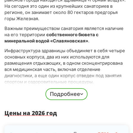
На сегодня это один из крупнейших санаториев в
регионе, он занимает около 80 гектаров предгорья
горы Железная.
Важным преимуществом санатория является наличие
на его территории
собственного бювета с
минеральной водой «Славяновская»
.
Инфраструктура здравницы объединяет в себя четыре
основных корпуса, два из них используются для
размещения отдыхающих, в одном сконцентрирована
вся медицинская часть, включая отделение
диагностики, а еще один корпус отведен под занятия
спортом и оздоровительные процедуры.
Подробнее
Проживание
Проживание гостей организовано в номерах
различного уровня комфорта. Наиболее
Цены на 2026 год
дорогостоящими и комфортными являются
трехкомнатные апартаменты, позволяющие получить
максимум удобства при проживании. Вне зависимости