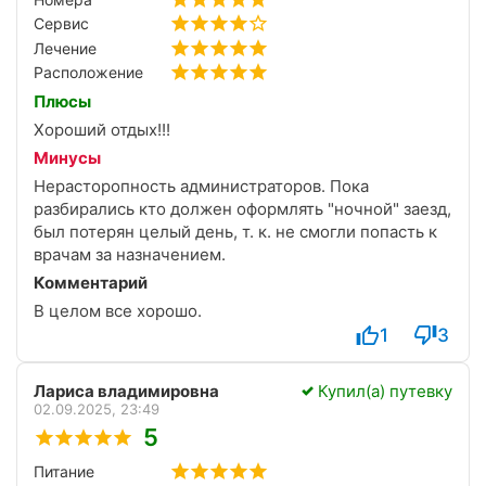
Второй раз в этот санаторий не поеду и знакомым
продавайте экскурсии в санатории.
не рекомендую, бывала в санаториях с гораздо
Сервис
- отношение мед. персонала на процедурах такое
лучшими условиями и отношением в этом же
же, как и у официанток. После такого отдыха
Лечение
регионе КМВ
хочется предложить им другое место работы....
Расположение
Плюсы
Хороший отдых!!!
Минусы
Нерасторопность администраторов. Пока
разбирались кто должен оформлять "ночной" заезд,
был потерян целый день, т. к. не смогли попасть к
врачам за назначением.
Комментарий
В целом все хорошо.
1
3
Лариса владимировна
Купил(а) путевку
02.09.2025, 23:49
5
Питание