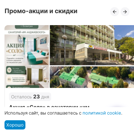
Промо-акции и скидки
23
Осталось
дня
Акция «Соло» в санатории «им.
Используя сайт, вы соглашаетесь с
политикой cookie
.
Анджиевского», г. Ессентуки
от 01.07.2026 по 30.08.2026
Хорошо
Подбор путевки
Мы на связи
Меню