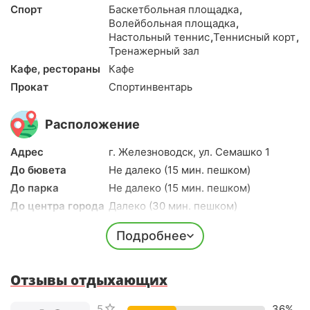
Спорт
Баскетбольная площадка
,
Волейбольная площадка
,
Настольный теннис
,
Теннисный корт
,
Тренажерный зал
Кафе, рестораны
Кафе
Прокат
Спортинвентарь
Расположение
Адрес
г. Железноводск, ул. Семашко 1
До бювета
Не далеко (15 мин. пешком)
До парка
Не далеко (15 мин. пешком)
До центра города
Далеко (30 мин. пешком)
До ж/д вокзала
5-10 мин. на авто
Подробнее
До аэропорта
20 мин. на авто
Долгота
43.0230
Широта
Отзывы отдыхающих
44.1403
5 звёзд
36%