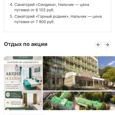
Цена в сутки
Санаторий «Синдика», Нальчик — цена
от
6 103
руб.
путевки от
6 103
руб.
4.1
Рейтинг
Санаторий «Горный родник», Нальчик — цена
путевки от
7 800
руб.
Отзывы
7 отзывов
Отдых по акции