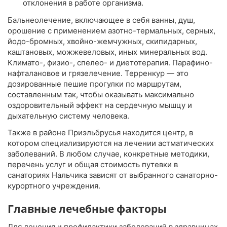
отклонения в работе организма.
Бальнеолечение, включающее в себя ванны, душ,
орошение с применением азотно-термальных, серных,
йодо-бромных, хвойно-жемчужных, скипидарных,
каштановых, можжевеловых, иных минеральных вод.
Климато-, физио-, спелео- и диетотерапия. Парафино-
нафталановое и грязелечение. Терренкур — это
дозированные пешие прогулки по маршрутам,
составленным так, чтобы оказывать максимально
оздоровительный эффект на сердечную мышцу и
дыхательную систему человека.
Также в районе Приэльбрусья находится центр, в
котором специализируются на лечении астматических
заболеваний. В любом случае, конкретные методики,
перечень услуг и общая стоимость путевки в
санаториях Нальчика зависят от выбранного санаторно-
курортного учреждения.
Главные лечебные факторы
Для лечения и профилактики заболеваний в здравницах