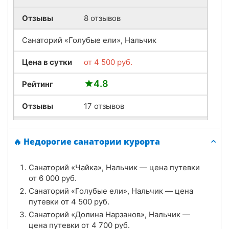
Отзывы
8 отзывов
Санаторий «Голубые ели», Нальчик
Цена в сутки
от
4 500
руб.
4.8
Рейтинг
Отзывы
17 отзывов
Санаторий «Горный родник», Нальчик
🔥 Недорогие санатории курорта
Цена в сутки
от
7 800
руб.
Санаторий «Чайка», Нальчик — цена путевки
3.5
Рейтинг
от
6 000
руб.
Санаторий «Голубые ели», Нальчик — цена
Отзывы
8 отзывов
путевки от
4 500
руб.
Санаторий «Долина Нарзанов», Нальчик —
Санаторий «Синдика», Нальчик
цена путевки от
4 700
руб.