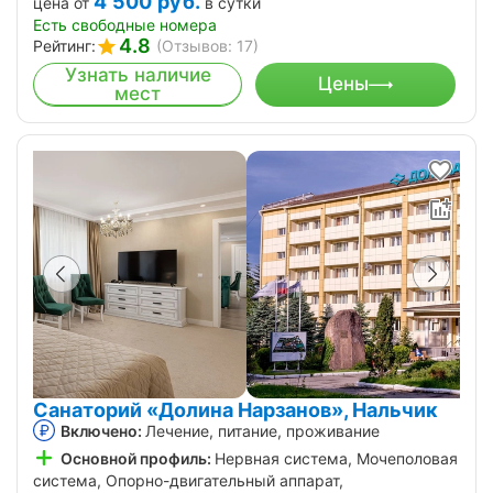
4 500
руб.
цена от
в сутки
Есть свободные номера
4.8
Рейтинг:
(Отзывов: 17)
Узнать наличие
Цены
мест
Санаторий «Долина Нарзанов», Нальчик
Включено:
Лечение, питание, проживание
Основной профиль:
Нервная система, Мочеполовая
система, Опорно-двигательный аппарат,