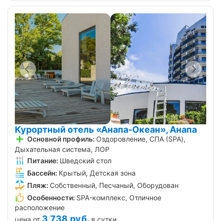
Курортный отель «Анапа-Океан», Анапа
Основной профиль:
Оздоровление, СПА (SPA),
Дыхательная система, ЛОР
Питание:
Шведский стол
Бассейн:
Крытый, Детская зона
Пляж:
Собственный, Песчаный, Оборудован
Особенности:
SPA-комплекс, Отличное
расположение
3 738
руб.
цена от
в сутки