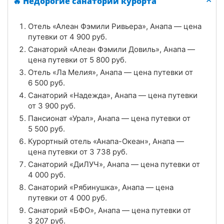
🔥 Недорогие санатории курорта
Цена в сутки
от
4 000
руб.
Отель «Алеан Фэмили Ривьера», Анапа — цена
4.7
Рейтинг
путевки от
4 900
руб.
Санаторий «Алеан Фэмили Довиль», Анапа —
Отзывы
6 отзывов
цена путевки от
5 800
руб.
Отель «Ла Мелия», Анапа — цена путевки от
Санаторий «Рябинушка», Анапа
6 500
руб.
Цена в сутки
Санаторий «Надежда», Анапа — цена путевки
от
4 000
руб.
от
3 900
руб.
4.7
Рейтинг
Пансионат «Урал», Анапа — цена путевки от
5 500
руб.
Отзывы
3 отзывов
Курортный отель «Анапа-Океан», Анапа —
цена путевки от
3 738
руб.
Санатории «Аквамарин», Анапа
Санаторий «ДиЛУЧ», Анапа — цена путевки от
4 000
руб.
Цена в сутки
от
3 400
руб.
Санаторий «Рябинушка», Анапа — цена
путевки от
4 000
руб.
4.6
Рейтинг
Санаторий «БФО», Анапа — цена путевки от
3 207
руб.