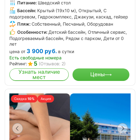
Питание:
Шведский стол
Бассейн:
Крытый (19х10 м), Открытый, С
подогревом, Гидрокомплекс, Джакузи, каскад, гейзер
Пляж:
Собственный, Песчаный, Оборудован
Особенности:
Детский бассейн, Отличный сервис,
Подогреваемый бассейн, Рядом с парком, Дети от 0
лет
3 900
руб.
цена от
в сутки
Есть свободные номера
5
Рейтинг:
(Отзывов: 2)
Узнать наличие
Цены
мест
Скидка
10%
Акция