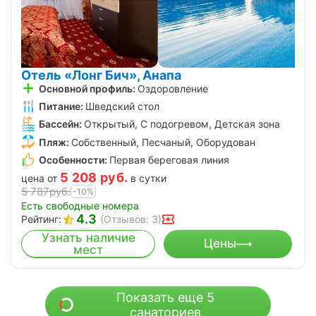
Отель «Лонг Бич», Анапа
Основной профиль:
Оздоровление
Питание:
Шведский стол
Бассейн:
Открытый, С подогревом, Детская зона
Пляж:
Собственный, Песчаный, Оборудован
Особенности:
Первая береговая линия
5 208
руб.
цена от
в сутки
5 787
руб.
-10%
Есть свободные номера
4.3
Рейтинг:
(Отзывов: 3)
Узнать наличие
Цены
мест
Показать еще 5
санаториев