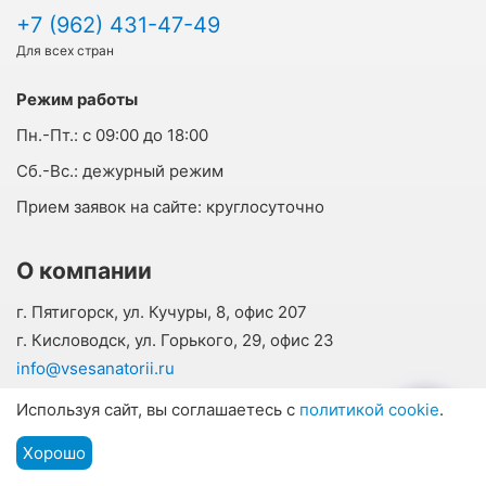
+7 (962) 431-47-49
Для всех стран
Режим работы
Пн.-Пт.:
с 09:00 до 18:00
Cб.-Вс.:
дежурный режим
Прием заявок на сайте:
круглосуточно
О компании
г. Пятигорск, ул. Кучуры, 8, офис 207
г. Кисловодск, ул. Горького, 29, офис 23
info@vsesanatorii.ru
О нас
Используя сайт, вы соглашаетесь с
политикой cookie
.
Отзывы наших гостей
Хорошо
Контакты
Подбор путевки
Мы на связи
Меню