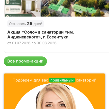
Отзывы
3 отзывов
Курортный отель «Анапа-Океан», Анапа
25
Осталось
дней
Цена в сутки
от
3 738
руб.
Акция «Соло» в санатории «им.
Анджиевского», г. Ессентуки
4.8
Рейтинг
от 01.07.2026 по 30.08.2026
Отзывы
4 отзывов
Санаторий «Анапа», Анапа
Все промо-акции
Цена в сутки
от
3 500
руб.
3.8
Подберем для вас
правильный
санаторий
Рейтинг
Отзывы
4 отзывов