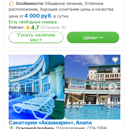
Особенности:
Обширное лечение, Отличное
расположение, Хорошее сочетание цены и качества
4 000
руб.
цена от
в сутки
Есть свободные номера
4.7
Рейтинг:
(Отзывов: 6)
Узнать наличие
Цены
мест
Санатории «Аквамарин», Анапа
Основной профиль:
Оздоровление, СПА (SPA),