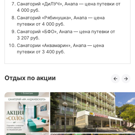
Санатории «Аквамарин», Анапа
Санаторий «ДиЛУЧ», Анапа — цена путевки от
4 000
руб.
Цена в сутки
от
3 400
руб.
Санаторий «Рябинушка», Анапа — цена
путевки от
4 000
руб.
4.6
Рейтинг
Санаторий «БФО», Анапа — цена путевки от
3 207
руб.
Отзывы
7 отзывов
Санатории «Аквамарин», Анапа — цена
путевки от
3 400
руб.
Санаторий «Родник», Анапа
Цена в сутки
от
4 138
руб.
Отдых по акции
4.3
Рейтинг
Отзывы
3 отзывов
Санаторий «Старинная Анапа», Анапа
Цена в сутки
от
8 500
руб.
4.0
Рейтинг