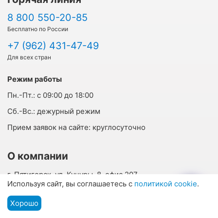
8 800 550-20-85
Бесплатно по России
+7 (962) 431-47-49
Для всех стран
Режим работы
Пн.-Пт.:
с 09:00 до 18:00
Cб.-Вс.:
дежурный режим
Прием заявок на сайте:
круглосуточно
О компании
г. Пятигорск, ул. Кучуры, 8, офис 207
Используя сайт, вы соглашаетесь с
политикой cookie
.
г. Кисловодск, ул. Горького, 29, офис 23
info@vsesanatorii.ru
Хорошо
Подбор путевки
Мы на связи
Меню
О нас