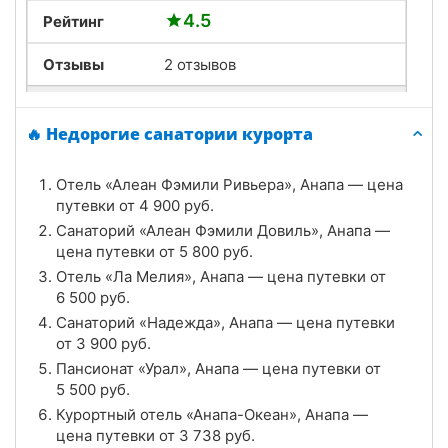
4.5
Рейтинг
Отзывы
2 отзывов
Санаторий «ДиЛУЧ», Анапа
🔥 Недорогие санатории курорта
Цена в сутки
от
4 000
руб.
Отель «Алеан Фэмили Ривьера», Анапа — цена
4.7
Рейтинг
путевки от
4 900
руб.
Санаторий «Алеан Фэмили Довиль», Анапа —
Отзывы
6 отзывов
цена путевки от
5 800
руб.
Отель «Ла Мелия», Анапа — цена путевки от
Санаторий «Рябинушка», Анапа
6 500
руб.
Цена в сутки
Санаторий «Надежда», Анапа — цена путевки
от
4 000
руб.
от
3 900
руб.
4.7
Рейтинг
Пансионат «Урал», Анапа — цена путевки от
5 500
руб.
Отзывы
3 отзывов
Курортный отель «Анапа-Океан», Анапа —
цена путевки от
3 738
руб.