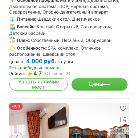
Основной профиль:
Мать и дитя, Дерматология,
Дыхательная система, ЛОР, Нервная система,
Оздоровление, Опорно-двигательный аппарат
Питание:
Шведский стол, Диетическое
Бассейн:
Крытый, Открытый, С аквапарком,
Детский бассейн
Пляж:
Собственный, Песчаный, Оборудован
Особенности:
SPA-комплекс, Отличное
расположение, Шведский стол
4 000
руб.
цена от
в сутки
Есть свободные номера
4.7
Рейтинг:
(Отзывов: 3)
Узнать наличие
Цены
мест
-10%