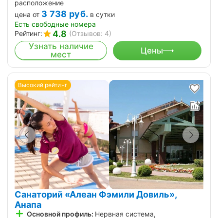
расположение
3 738
руб.
цена от
в сутки
Есть свободные номера
4.8
Рейтинг:
(Отзывов: 4)
Узнать наличие
Цены
мест
Высокий рейтинг
Санаторий «Алеан Фэмили Довиль»,
Анапа
Основной профиль:
Нервная система,