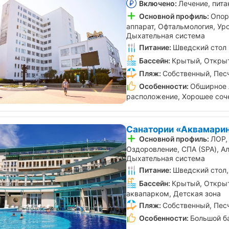
Включено:
Лечение, пита
Основной профиль:
Опор
аппарат, Офтальмология, Уро
Дыхательная система
Питание:
Шведский стол
Бассейн:
Крытый, Открыт
Пляж:
Собственный, Пес
Особенности:
Обширное 
расположение, Хорошее соч
Санатории «Аквамарин
Основной профиль:
ЛОР,
Оздоровление, СПА (SPA), А
Дыхательная система
Питание:
Шведский стол,
Бассейн:
Крытый, Открыт
аквапарком, Детская зона
Пляж:
Собственный, Пес
Особенности:
Большой б