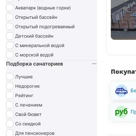
Эндокринная система
Аквапарк (водные горки)
Открытый бассейн
Открытый подогреваемый
Детский бассейн
С минеральной водой
С морской водой
Подборка санаториев
Покупат
Лучшие
Недорогие
Б
Рейтинг
С лечением
П
Свой бювет
Со скидкой
Для пенсионеров