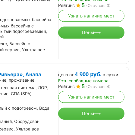
5
Рейтинг:
(Отзывов: 3)
Узнать наличие мест
подогреваемых бассейна
емых бассейна с
рытый подогреваемый,
Цены
ой
екс, Бассейн с
й сервис, Ультра все
4 900
руб.
Ривьера», Анапа
цена от
в сутки
ние, проживание
Есть свободные номера
5
Рейтинг:
(Отзывов: 4)
тельная система, ЛОР,
ние, СПА (SPA)
Узнать наличие мест
ый с подогревом, Вода
Цены
чаный, Оборудован
ервис, Ультра все