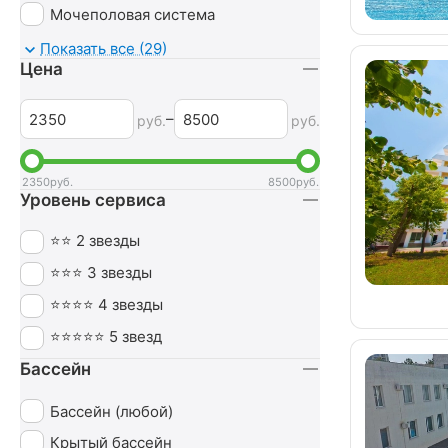
Мочеполовая система
Неврология
Показать все (29)
Цена
Нервная система
Обмен веществ
–
руб.
руб.
Оздоровительный
Опорно-двигательный аппарат
2350
руб.
8500
руб.
Уровень сервиса
Ортопедия
Офтальмология
⭐⭐ 2 звезды
Печень
⭐⭐⭐ 3 звезды
Похудение
⭐⭐⭐⭐ 4 звезды
Пульмонология
⭐⭐⭐⭐⭐ 5 звезд
Сердечно-сосудистая система
Бассейн
СПА (SPA)
Бассейн (любой)
Урология
Крытый бассейн