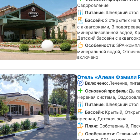
Оздоровление
Питание:
Шведский стол
Бассейн:
2 открытых не 
с аквагорками, 3 подогрева
минерализованной водой, К
Детский бассейн с аквагорк
Особенности:
SPA-компл
минеральной водой, Отличны
включено
Отель «Алеан Фэмили 
Включено:
Лечение, пита
Основной профиль:
Дыха
Нервная система, Оздоровле
Питание:
Шведский стол
Бассейн:
Крытый, Открыт
пресная, Детская зона
Пляж:
Собственный, Пес
Особенности:
Отличный с
включено, SPA-комплекс