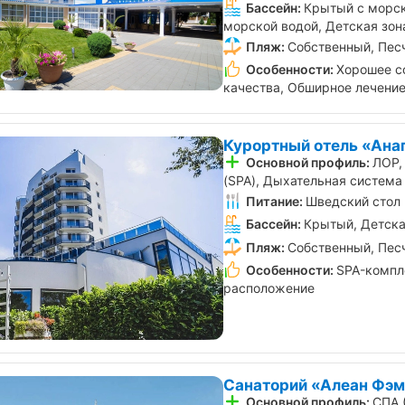
Бассейн:
Крытый с морск
морской водой, Детская зон
Пляж:
Собственный, Пес
Особенности:
Хорошее с
качества, Обширное лечени
Курортный отель «Ана
Основной профиль:
ЛОР,
(SPA), Дыхательная система
Питание:
Шведский стол
Бассейн:
Крытый, Детска
Пляж:
Собственный, Пес
Особенности:
SPA-компл
расположение
Санаторий «Алеан Фэм
Основной профиль:
СПА 