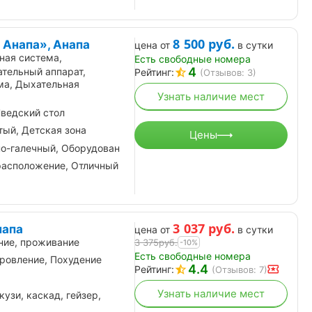
8 500
руб.
 Анапа», Анапа
цена от
в сутки
ная система,
Есть свободные номера
4
тельный аппарат,
Рейтинг:
(Отзывов: 3)
ма, Дыхательная
Узнать наличие мест
ведский стол
ый, Детская зона
Цены
но-галечный, Оборудован
расположение, Отличный
3 037
руб.
напа
цена от
в сутки
ние, проживание
3 375
руб.
-10%
Есть свободные номера
ровление, Похудение
4.4
Рейтинг:
(Отзывов: 7)
Узнать наличие мест
узи, каскад, гейзер,