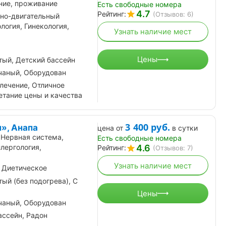
ние, проживание
Есть свободные номера
4.7
Рейтинг:
(Отзывов: 6)
но-двигательный
логия, Гинекология,
Узнать наличие мест
Цены
ый, Детский бассейн
чаный, Оборудован
лечение, Отличное
етание цены и качества
3 400
руб.
», Анапа
цена от
в сутки
 Нервная система,
Есть свободные номера
4.6
ллергология,
Рейтинг:
(Отзывов: 7)
Узнать наличие мест
 Диетическое
ый (без подогрева), С
Цены
чаный, Оборудован
ассейн, Радон