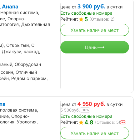
3 900
руб.
 Анапа
цена от
в сутки
 Нервная система,
Есть свободные номера
5
ие, Опорно-
Рейтинг:
(Отзывов: 2)
атология, Дыхательная
Узнать наличие мест
м), Открытый, С
Цены
 Джакузи, каскад,
чаный, Оборудован
ассейн, Отличный
ейн, Рядом с парком,
4 950
руб.
па
цена от
в сутки
половая система,
5 500
руб.
-10%
Есть свободные номера
ение, Опорно-
4.8
ология, Урология,
Рейтинг:
(Отзывов: 5)
Узнать наличие мест