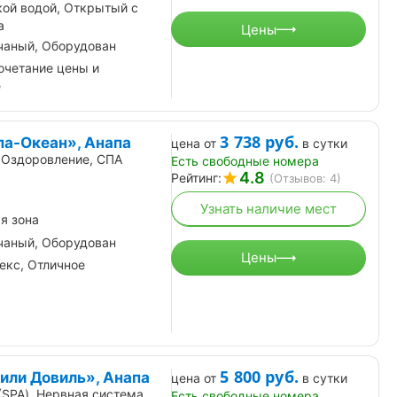
ой водой, Открытый с
а
Цены
чаный, Оборудован
очетание цены и
е
3 738
руб.
па-Океан», Анапа
цена от
в сутки
 Оздоровление, СПА
Есть свободные номера
4.8
Рейтинг:
(Отзывов: 4)
Узнать наличие мест
я зона
чаный, Оборудован
Цены
екс, Отличное
5 800
руб.
или Довиль», Анапа
цена от
в сутки
(SPA), Нервная система,
Есть свободные номера