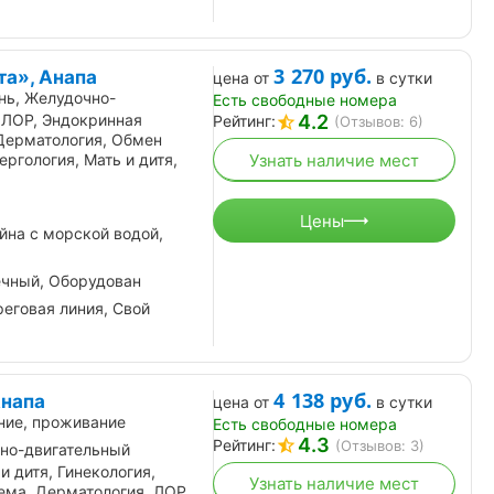
3 270
руб.
та», Анапа
цена от
в сутки
нь, Желудочно-
Есть свободные номера
4.2
 ЛОР, Эндокринная
Рейтинг:
(Отзывов: 6)
 Дерматология, Обмен
Узнать наличие мест
ргология, Мать и дитя,
Цены
йна с морской водой,
ечный, Оборудован
еговая линия, Свой
4 138
руб.
Анапа
цена от
в сутки
ние, проживание
Есть свободные номера
4.3
Рейтинг:
(Отзывов: 3)
но-двигательный
и дитя, Гинекология,
Узнать наличие мест
ема, Дерматология, ЛОР,