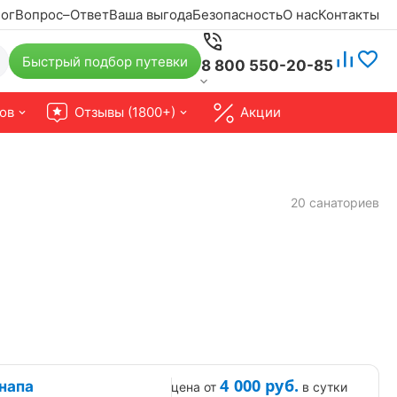
ог
Вопрос–Ответ
Ваша выгода
Безопасность
О нас
Контакты
Быстрый подбор путевки
8 800 550-20-85
ов
Отзывы (1800+)
Акции
20 санаториев
4 000
руб.
напа
цена от
в сутки