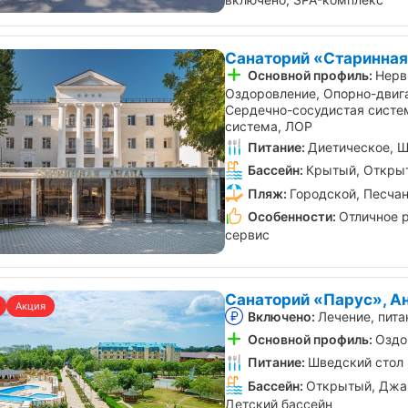
Санаторий «Старинная
Основной профиль:
Нерв
Оздоровление, Опорно-двига
Сердечно-сосудистая систе
система, ЛОР
Питание:
Диетическое, Ш
Бассейн:
Крытый, Открыт
Пляж:
Городской, Песча
Особенности:
Отличное 
сервис
Санаторий «Парус», А
Акция
Включено:
Лечение, пита
Основной профиль:
Оздо
Питание:
Шведский стол
Бассейн:
Открытый, Джак
Детский бассейн