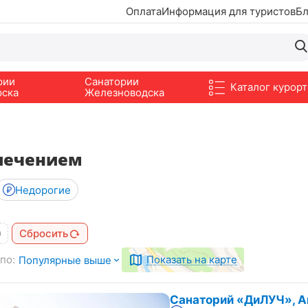
Оплата
Информация для туристов
Бл
рии
Санатории
Каталог курорт
рска
Железноводска
 лечением
Недорогие
Сбросить
по:
Показать на карте
Популярные выше
Санаторий «ДиЛУЧ», А