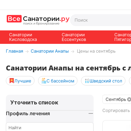
Санатории
Санатории
Санато
Кисловодска
Ессентуков
Пятиго
Главная
Санатории Анапы
Цены на сентябрь
→
→
Санатории Анапы на сентябрь с
Лучшие
С бассейном
Шведский стол
Сентябрь
Уточнить список
Сортировать 
Профиль лечения