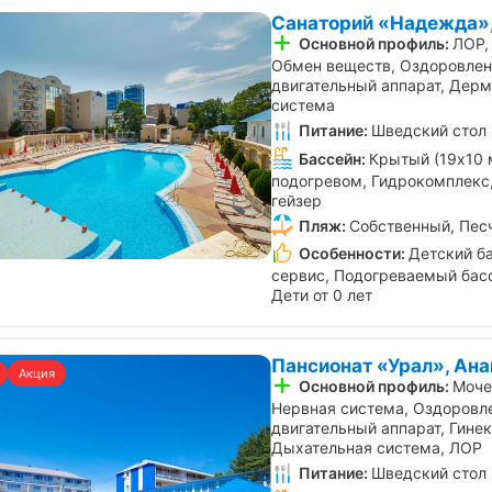
Санаторий «Надежда»,
Основной профиль:
ЛОР,
Обмен веществ, Оздоровлен
двигательный аппарат, Дерм
система
Питание:
Шведский стол
Бассейн:
Крытый (19х10 
подогревом, Гидрокомплекс,
гейзер
Пляж:
Собственный, Пес
Особенности:
Детский б
сервис, Подогреваемый басс
Дети от 0 лет
Пансионат «Урал», Ана
Акция
Основной профиль:
Моче
Нервная система, Оздоровл
двигательный аппарат, Гинек
Дыхательная система, ЛОР
Питание:
Шведский стол