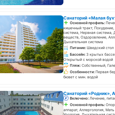
Санаторий «Малая бух
Основной профиль:
Пече
кишечный тракт, Похудение,
система, Нервная система,
веществ, Оздоровление, Алле
Дыхательная система
Питание:
Шведский стол
Бассейн:
3 крытых бассе
Открытый с морской водой
Пляж:
Собственный, Гал
Особенности:
Первая бер
бювет с мин. водой
Санаторий «Родник», 
Включено:
Лечение, пита
Основной профиль:
Опор
аппарат, Аллергология, Мать 
Урология, Дыхательная сист