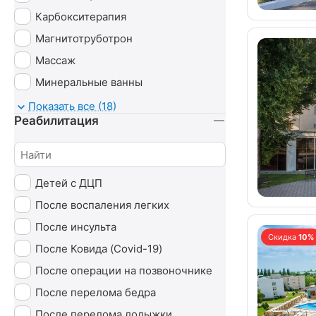
Карбокситерапия
Магнитотруботрон
Массаж
Минеральные ванны
Озонотерапия
Показать все (18)
Реабилитация
Психотерапия
Радоновые ванны
Сероводородные ванны
Детей с ДЦП
Сухие ванны (углекислые)
После воспаления легких
Тамбуканская грязь
После инсульта
Ударно-волновая терапия (УВТ)
Скидка
10%
После Ковида (Covid-19)
Без лечения
После операции на позвоночнике
После перелома бедра
После перелома лодыжки