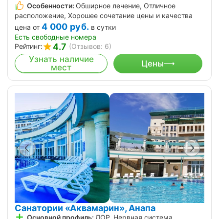
Особенности:
Обширное лечение, Отличное
расположение, Хорошее сочетание цены и качества
4 000
руб.
цена от
в сутки
Есть свободные номера
4.7
Рейтинг:
(Отзывов: 6)
Узнать наличие
Цены
мест
Санатории «Аквамарин», Анапа
Основной профиль:
ЛОР, Нервная система,