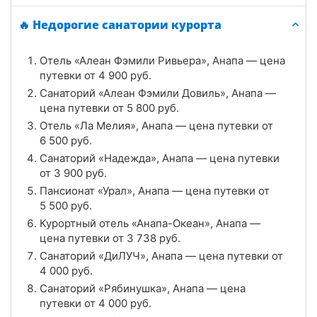
Санаторий «ДиЛУЧ», Анапа
🔥 Недорогие санатории курорта
Цена в сутки
от
4 000
руб.
Отель «Алеан Фэмили Ривьера», Анапа — цена
4.7
Рейтинг
путевки от
4 900
руб.
Санаторий «Алеан Фэмили Довиль», Анапа —
Отзывы
6 отзывов
цена путевки от
5 800
руб.
Отель «Ла Мелия», Анапа — цена путевки от
Санаторий «Рябинушка», Анапа
6 500
руб.
Цена в сутки
Санаторий «Надежда», Анапа — цена путевки
от
4 000
руб.
от
3 900
руб.
4.7
Рейтинг
Пансионат «Урал», Анапа — цена путевки от
5 500
руб.
Отзывы
3 отзывов
Курортный отель «Анапа-Океан», Анапа —
цена путевки от
3 738
руб.
Санатории «Аквамарин», Анапа
Санаторий «ДиЛУЧ», Анапа — цена путевки от
4 000
руб.
Цена в сутки
от
3 400
руб.
Санаторий «Рябинушка», Анапа — цена
путевки от
4 000
руб.
4.6
Рейтинг