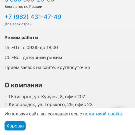
Бесплатно по России
+7 (962) 431-47-49
Для всех стран
Режим работы
Пн.-Пт.:
с 09:00 до 18:00
Cб.-Вс.:
дежурный режим
Прием заявок на сайте:
круглосуточно
О компании
г. Пятигорск, ул. Кучуры, 8, офис 207
г. Кисловодск, ул. Горького, 29, офис 23
info@vsesanatorii.ru
Используя сайт, вы соглашаетесь с
политикой cookie
.
О нас
Хорошо
Подбор путевки
Отзывы наших гостей
Мы на связи
Меню