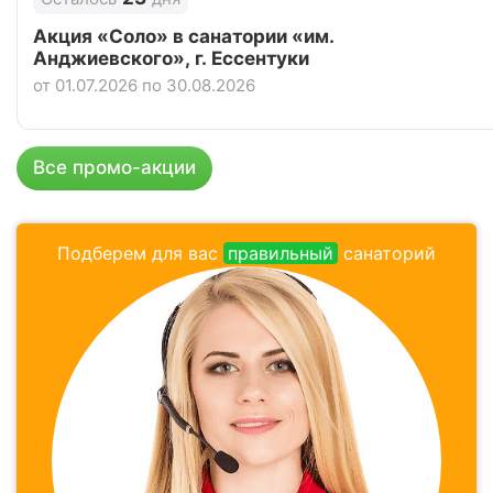
Цена в сутки
от
3 738
руб.
Акция «Соло» в санатории «им.
Анджиевского», г. Ессентуки
4.8
Рейтинг
от 01.07.2026 по 30.08.2026
Отзывы
4 отзывов
Санаторий «Анапа», Анапа
Все промо-акции
Цена в сутки
от
3 500
руб.
3.8
Подберем для вас
правильный
санаторий
Рейтинг
Отзывы
4 отзывов