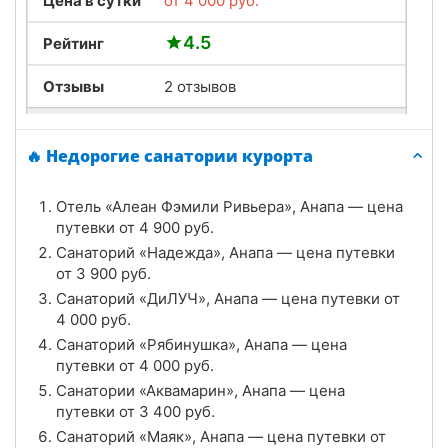
Цена в сутки
от
4 000
руб.
4.5
Рейтинг
Отзывы
2 отзывов
Санаторий «ДиЛУЧ», Анапа
🔥 Недорогие санатории курорта
Цена в сутки
от
4 000
руб.
Отель «Алеан Фэмили Ривьера», Анапа — цена
4.7
Рейтинг
путевки от
4 900
руб.
Санаторий «Надежда», Анапа — цена путевки
Отзывы
6 отзывов
от
3 900
руб.
Санаторий «ДиЛУЧ», Анапа — цена путевки от
Санаторий «Рябинушка», Анапа
4 000
руб.
Цена в сутки
Санаторий «Рябинушка», Анапа — цена
от
4 000
руб.
путевки от
4 000
руб.
4.7
Рейтинг
Санатории «Аквамарин», Анапа — цена
путевки от
3 400
руб.
Отзывы
3 отзывов
Санаторий «Маяк», Анапа — цена путевки от