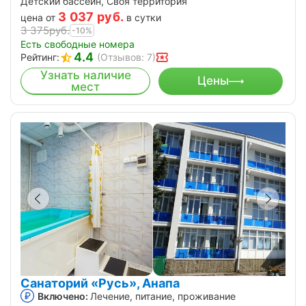
Детский бассейн, Своя территория
3 037
руб.
цена от
в сутки
3 375
руб.
-10%
Есть свободные номера
4.4
Рейтинг:
(Отзывов: 7)
Узнать наличие
Цены
мест
Санаторий «Русь», Анапа
Включено:
Лечение, питание, проживание