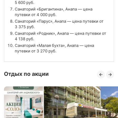
5 600
руб.
Санатории «Аквамарин», Анапа
Санаторий «Бригантина», Анапа — цена
путевки от
4 000
руб.
Цена в сутки
от
3 400
руб.
Санаторий «Парус», Анапа — цена путевки от
3 375
руб.
4.6
Рейтинг
Санаторий «Родник», Анапа — цена путевки от
4 138
руб.
Отзывы
7 отзывов
Санаторий «Малая бухта», Анапа — цена
путевки от
3 270
руб.
Санаторий «Родник», Анапа
Цена в сутки
от
4 138
руб.
Отдых по акции
4.3
Рейтинг
Отзывы
3 отзывов
Санаторий «Анапа», Анапа
Цена в сутки
от
3 500
руб.