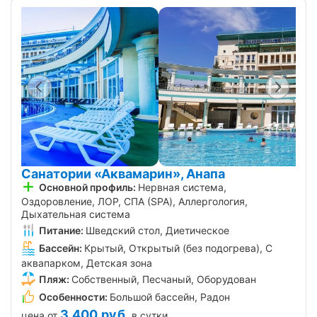
Санатории «Аквамарин», Анапа
Основной профиль:
Нервная система,
Оздоровление, ЛОР, СПА (SPA), Аллергология,
Дыхательная система
Питание:
Шведский стол, Диетическое
Бассейн:
Крытый, Открытый (без подогрева), С
аквапарком, Детская зона
Пляж:
Собственный, Песчаный, Оборудован
Особенности:
Большой бассейн, Радон
3 400
руб.
цена от
в сутки