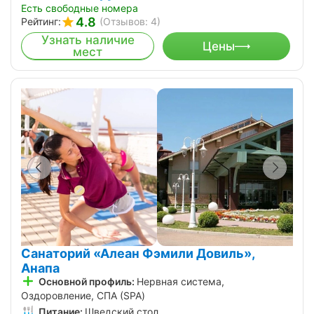
Есть свободные номера
4.8
Рейтинг:
(Отзывов: 4)
Узнать наличие
Цены
мест
Санаторий «Алеан Фэмили Довиль»,
Анапа
Основной профиль:
Нервная система,
Оздоровление, СПА (SPA)
Питание:
Шведский стол