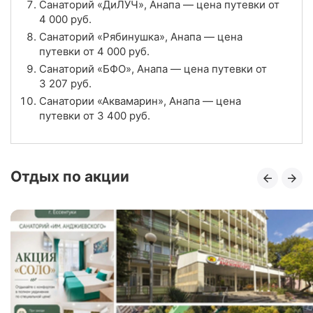
Санаторий «ДиЛУЧ», Анапа — цена путевки от
4 000
руб.
Цена в сутки
от
3 400
руб.
Санаторий «Рябинушка», Анапа — цена
путевки от
4 000
руб.
4.6
Рейтинг
Санаторий «БФО», Анапа — цена путевки от
3 207
руб.
Отзывы
7 отзывов
Санатории «Аквамарин», Анапа — цена
путевки от
3 400
руб.
Санаторий «Родник», Анапа
Цена в сутки
от
4 138
руб.
Отдых по акции
4.3
Рейтинг
Отзывы
3 отзывов
Санаторий «Старинная Анапа», Анапа
Цена в сутки
от
8 500
руб.
4.0
Рейтинг