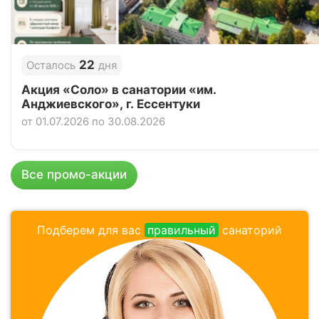
Отзывы
3 отзывов
Курортный отель «Анапа-Океан», Анапа
22
Осталось
дня
Цена в сутки
от
3 738
руб.
Акция «Соло» в санатории «им.
Анджиевского», г. Ессентуки
4.8
Рейтинг
от 01.07.2026 по 30.08.2026
Отзывы
4 отзывов
Санаторий «Анапа», Анапа
Все промо-акции
Цена в сутки
от
3 500
руб.
3.8
Подберем для вас
правильный
санаторий
Рейтинг
Отзывы
4 отзывов