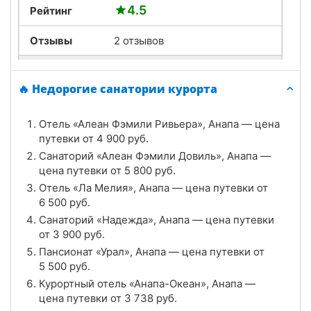
4.5
Рейтинг
Отзывы
2 отзывов
Санаторий «ДиЛУЧ», Анапа
🔥 Недорогие санатории курорта
Цена в сутки
от
4 000
руб.
Отель «Алеан Фэмили Ривьера», Анапа — цена
4.7
Рейтинг
путевки от
4 900
руб.
Санаторий «Алеан Фэмили Довиль», Анапа —
Отзывы
6 отзывов
цена путевки от
5 800
руб.
Отель «Ла Мелия», Анапа — цена путевки от
Санаторий «Рябинушка», Анапа
6 500
руб.
Цена в сутки
Санаторий «Надежда», Анапа — цена путевки
от
4 000
руб.
от
3 900
руб.
4.7
Рейтинг
Пансионат «Урал», Анапа — цена путевки от
5 500
руб.
Отзывы
3 отзывов
Курортный отель «Анапа-Океан», Анапа —
цена путевки от
3 738
руб.
Санатории «Аквамарин», Анапа