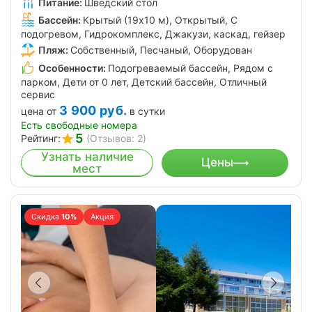
Питание:
Шведский стол
Бассейн:
Крытый (19х10 м), Открытый, С
подогревом, Гидрокомплекс, Джакузи, каскад, гейзер
Пляж:
Собственный, Песчаный, Оборудован
Особенности:
Подогреваемый бассейн, Рядом с
парком, Дети от 0 лет, Детский бассейн, Отличный
сервис
3 900
руб.
цена от
в сутки
Есть свободные номера
5
Рейтинг:
(Отзывов: 2)
Узнать наличие
Цены
мест
Скидка
10%
Акция