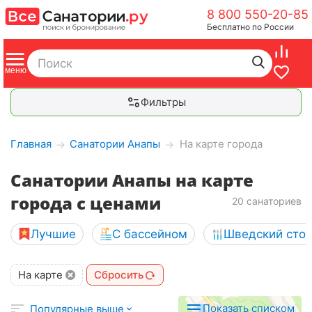
8 800 550-20-85
Бесплатно по России
4000 ₽
Фильтры
Главная
Санатории Анапы
На карте города
→
→
Санатории Анапы на карте
6500 ₽
города с ценами
4138 ₽
20 санаториев
400 ₽
 ₽
5500 ₽
Лучшие
С бассейном
Шведский сто
4900 ₽
3375 ₽
На карте
Сбросить
Показать списком
Популярные выше