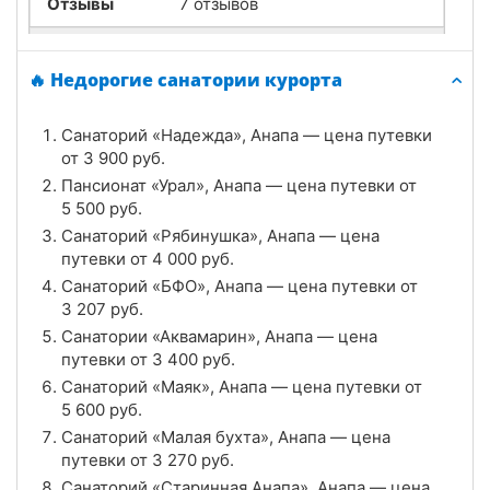
Отзывы
7 отзывов
Санаторий «Старинная Анапа», Анапа
🔥 Недорогие санатории курорта
Цена в сутки
от
8 500
руб.
Санаторий «Надежда», Анапа — цена путевки
4.0
Рейтинг
от
3 900
руб.
Пансионат «Урал», Анапа — цена путевки от
Отзывы
3 отзывов
5 500
руб.
Санаторий «Рябинушка», Анапа — цена
Санаторий «Малая бухта», Анапа
путевки от
4 000
руб.
Цена в сутки
Санаторий «БФО», Анапа — цена путевки от
от
3 270
руб.
3 207
руб.
4.2
Рейтинг
Санатории «Аквамарин», Анапа — цена
путевки от
3 400
руб.
Отзывы
6 отзывов
Санаторий «Маяк», Анапа — цена путевки от
5 600
руб.
Санаторий «Маяк», Анапа
Санаторий «Малая бухта», Анапа — цена
путевки от
3 270
руб.
Цена в сутки
от
5 600
руб.
Санаторий «Старинная Анапа», Анапа — цена