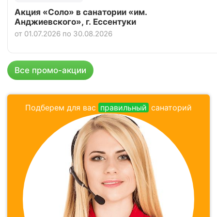
Пансионат «Урал», Анапа
Акция «Соло» в санатории «им.
Анджиевского», г. Ессентуки
Цена в сутки
от
5 500
руб.
от 01.07.2026 по 30.08.2026
4.8
Рейтинг
Отзывы
5 отзывов
Все промо-акции
Подберем для вас
правильный
санаторий