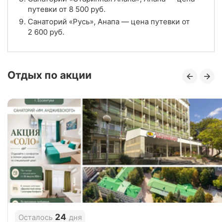
путевки от
8 500
руб.
4.5
Рейтинг
Санаторий «Русь», Анапа — цена путевки от
2 600
руб.
Отзывы
4 отзывов
Санаторий «Русь», Анапа
Отдых по акции
Цена в сутки
от
2 600
руб.
3.7
Рейтинг
Отзывы
7 отзывов
Санаторий «БФО», Анапа
Цена в сутки
от
3 207
руб.
4.7
Рейтинг
Отзывы
3 отзывов
24
Осталось
дня