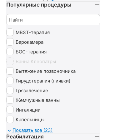
Популярные процедуры
MBST-терапия
Барокамера
БОС-терапия
Ванна Клеопатры
Вытяжение позвоночника
Гирудотерапия (пиявки)
Грязелечение
Жемчужные ванны
Ингаляции
Капельницы
Карбокситерапия
Показать все (23)
Реабилитация
Магнитотруботрон