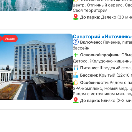
центр, Отличный сервис, Сво
Своя территория
До парка:
Далеко (30 ми
Санаторий «Источник»
Акция
Включено:
Лечение, пита
бассейн
Основной профиль:
Обме
Детокс, Желудочно-кишечны
Питание:
Шведский стол,
Бассейн:
Крытый (22х10 
Особенности:
Рядом с п
SPA-комплекс, Новый мед. ц
Рядом с источником мин. в
До парка:
Близко (2-3 ми