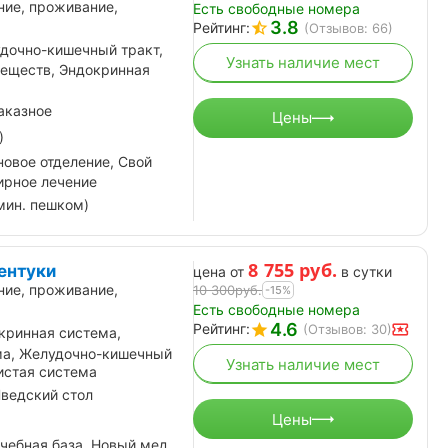
ние, проживание,
Есть свободные номера
3.8
Рейтинг:
(Отзывов: 66)
дочно-кишечный тракт,
Узнать наличие мест
еществ, Эндокринная
аказное
Цены
)
овое отделение, Свой
ирное лечение
мин. пешком)
8 755
руб.
ентуки
цена от
в сутки
ние, проживание,
10 300
руб.
-15%
Есть свободные номера
4.6
Рейтинг:
(Отзывов: 30)
кринная система,
ма, Желудочно-кишечный
Узнать наличие мест
истая система
ведский стол
Цены
чебная база, Новый мед.