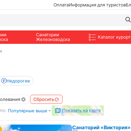
Оплата
Информация для туристов
Бл
рии
Санатории
Каталог курорт
рска
Железноводска
я
Недорогие
олевания
Сбросить
по:
Показать на карте
Популярные выше
Санаторий «Виктория»