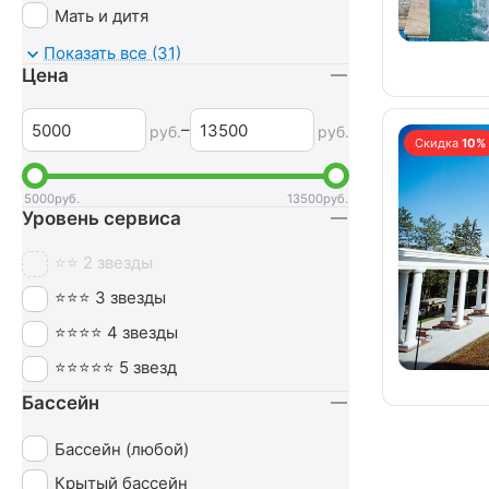
Мать и дитя
Мочеполовая система
Показать все (31)
Цена
Неврология
Нервная система
–
руб.
руб.
Скидка
10%
Обмен веществ
Оздоровительный
5000
руб.
13500
руб.
Уровень сервиса
Опорно-двигательный аппарат
Ортопедия
⭐⭐ 2 звезды
Офтальмология
⭐⭐⭐ 3 звезды
Печень
⭐⭐⭐⭐ 4 звезды
Похудение
⭐⭐⭐⭐⭐ 5 звезд
Пульмонология
Бассейн
Сердечно-сосудистая система
Бассейн (любой)
СПА (SPA)
Крытый бассейн