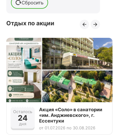
Сбросить
После переломов
После стентирования сосудов
Отдых по акции
После удаления грыжи
позвоночника
После удаления желчного пузыря
После удаления матки
Акция «Соло» в санатории
Осталось
Осталось
«им. Анджиевского», г.
24
25
Ессентуки
дня
дней
от 01.07.2026 по 30.08.2026