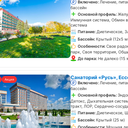
Включено:
Лечение, пита
бассейн
Основной профиль:
Желу
Иммунная система, Обмен в
система
Питание:
Диетическое, З
Бассейн:
Крытый (12х5 м
Особенности:
Свое радон
парк, Своя территория, Обш
До парка:
Не далеко (15 
Санаторий «Русь», Есс
Акция
Включено:
Лечение, пита
бассейн
Основной профиль:
Эндо
Детокс, Дыхательная систе
тракт, ЛОР, Сердечно-сосуд
Питание:
Диетическое, Ш
Бассейн:
Крытый (25 м)
Особенности:
Мощная ле