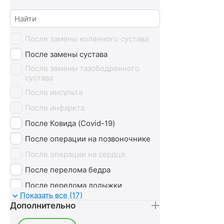
Массаж
Минеральные ванны
После замены коленного сустава
Озонотерапия
После замены сустава
Пантовые ванны
После замены тазобедренного
Психотерапия
сустава
Радоновые ванны
После инсульта
Сероводородные ванны
После инфаркта
Сухие ванны (углекислые)
После Ковида (Covid-19)
Тамбуканская грязь
После операции на позвоночнике
Ударно-волновая терапия (УВТ)
После операции на сердце
Без лечения
После перелома бедра
После перелома лодыжки
Показать все (17)
После перелома ноги
Дополнительно
После перелома руки