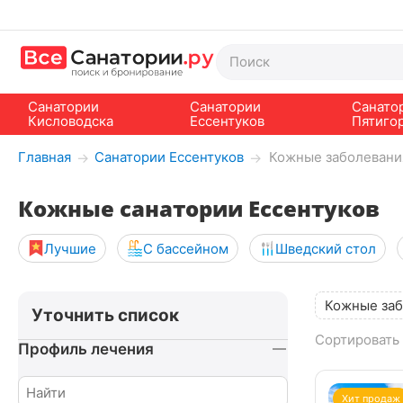
Санатории
Санатории
Санато
Кисловодска
Ессентуков
Пятиго
Главная
Санатории Ессентуков
Кожные заболевани
→
→
Кожные санатории Ессентуков
Лучшие
С бассейном
Шведский стол
Кожные заб
Уточнить список
Сортировать 
Профиль лечения
Хит продаж