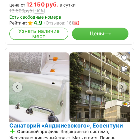
12 150
руб.
цена от
в сутки
13 500
руб.
-10%
Есть свободные номера
4.9
Рейтинг:
(Отзывов: 16)
Узнать наличие
Цены
мест
Санаторий «Анджиевского», Ессентуки
Основной профиль:
Эндокринная система,
Желудочно-кишечный тракт, Мать и дитя, Печень