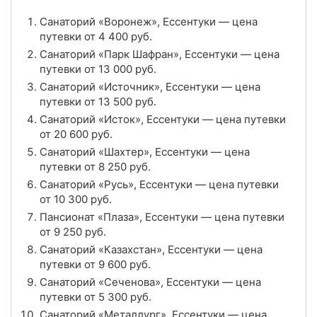
Санаторий «Воронеж», Ессентуки — цена
4.6
Рейтинг
путевки от
4 400
руб.
Санаторий «Парк Шафран», Ессентуки — цена
Отзывы
28 отзывов
путевки от
13 000
руб.
Санаторий «Источник», Ессентуки — цена
Санаторий «Источник», Ессентуки
путевки от
13 500
руб.
Цена в сутки
Санаторий «Исток», Ессентуки — цена путевки
от
13 500
руб.
от
20 600
руб.
4.9
Рейтинг
Санаторий «Шахтер», Ессентуки — цена
путевки от
8 250
руб.
Отзывы
16 отзывов
Санаторий «Русь», Ессентуки — цена путевки
от
10 300
руб.
Санаторий «Виктория», Ессентуки
Пансионат «Плаза», Ессентуки — цена путевки
от
9 250
руб.
Цена в сутки
от
5 000
руб.
Санаторий «Казахстан», Ессентуки — цена
путевки от
9 600
руб.
3.8
Рейтинг
Санаторий «Сеченова», Ессентуки — цена
путевки от
5 300
руб.
Отзывы
66 отзывов
Санаторий «Металлург», Ессентуки — цена