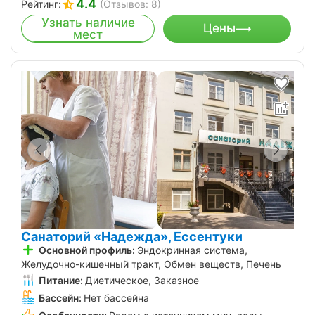
4.4
Рейтинг:
(Отзывов: 8)
Узнать наличие
Цены
мест
Санаторий «Надежда», Ессентуки
Основной профиль:
Эндокринная система,
Желудочно-кишечный тракт, Обмен веществ, Печень
Питание:
Диетическое, Заказное
Бассейн:
Нет бассейна