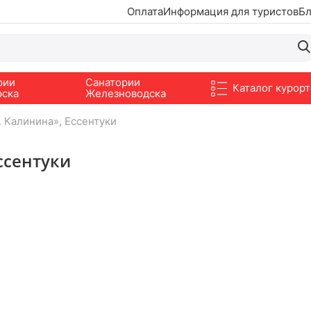
Оплата
Информация для туристов
Бл
рии
Санатории
Каталог курорт
рска
Железноводска
. Калинина», Ессентуки
ссентуки