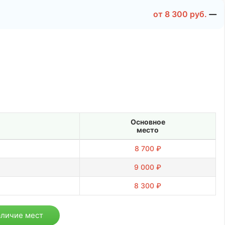
от
8 300
руб.
Основное
место
8 700 ₽
9 000 ₽
8 300 ₽
аличие мест