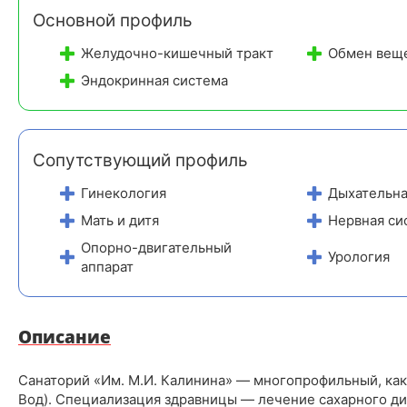
кабинет, приём ведёт, в том числе, детский врач
Основной профиль
Питание:
диетическое меню по назначению врача.
Желудочно-кишечный тракт
Обмен вещ
Дежурит медсестра-диетолог, помогает составить
рацион с учётом показаний
Эндокринная система
Сопутствующий профиль
Гинекология
Дыхательна
Мать и дитя
Нервная си
Опорно-двигательный
Урология
аппарат
Описание
Санаторий «Им. М.И. Калинина» — многопрофильный, ка
Вод). Специализация здравницы — лечение сахарного ди