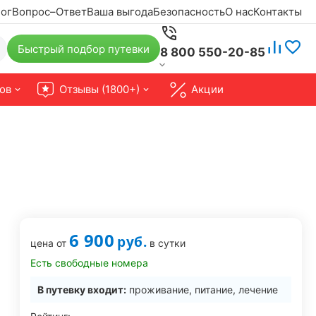
ог
Вопрос–Ответ
Ваша выгода
Безопасность
О нас
Контакты
Быстрый подбор путевки
8 800 550-20-85
ов
Отзывы (1800+)
Акции
6 900
руб.
цена от
в сутки
Есть свободные номера
В путевку входит:
проживание, питание, лечение