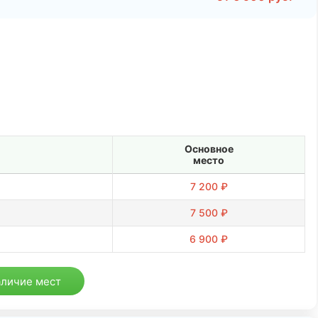
Основное
место
7 200 ₽
7 500 ₽
6 900 ₽
аличие мест