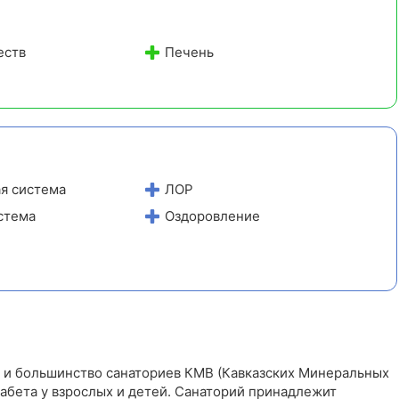
минут пешком до Питьевой галереи № 4 и главной
аллеи
еств
Печень
Тёплые переходы:
все корпуса соединены — можно
попасть на процедуры, в бассейн и столовую, не
выходя на улицу
я система
ЛОР
стема
Оздоровление
к и большинство санаториев КМВ (Кавказских Минеральных
абета у взрослых и детей. Санаторий принадлежит