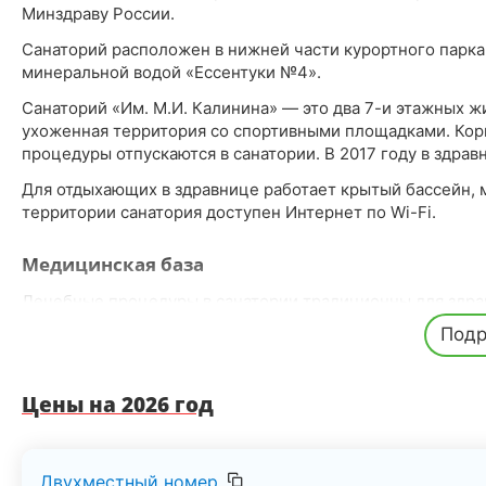
Минздраву России.
Санаторий расположен в нижней части курортного парка 
минеральной водой «Ессентуки №4».
Санаторий «Им. М.И. Калинина» — это два 7-и этажных ж
ухоженная территория со спортивными площадками. Кор
процедуры отпускаются в санатории. В 2017 году в здрав
Для отдыхающих в здравнице работает крытый бассейн, м
территории санатория доступен Интернет по Wi-Fi.
Медицинская база
Лечебные процедуры в санатории традиционны для здра
ингаляции, души, грязелечение, физиотерапия. После п
Подр
приема лечебных процедур для каждого отдыхающего в 
На базе санатория действует Всероссийский реабилитац
Цены на 2026 год
Досуг
Досуг в санатории представлен различными вечерними ме
Двухместный номер