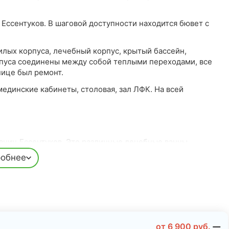
Ессентуков. В шаговой доступности находится бювет с
илых корпуса, лечебный корпус, крытый бассейн,
пуса соединены между собой теплыми переходами, все
нице был ремонт.
единские кабинеты, столовая, зал ЛФК. На всей
вниц Ессентуков. Это различные лечебные ванны,
ервичного приема лечащий врач формирует программу
обнее
отдельности.
ионный центр для детей, больных сахарным диабетом.
роприятиями. А для детей есть игровая комната с
от
6 900
руб.