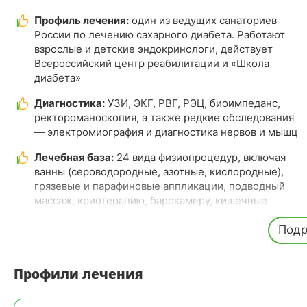
Профиль лечения:
один из ведущих санаториев
России по лечению сахарного диабета. Работают
взрослые и детские эндокринологи, действует
Всероссийский центр реабилитации и «Школа
диабета»
Диагностика:
УЗИ, ЭКГ, РВГ, РЭЦ, биоимпеданс,
ректороманоскопия, а также редкие обследования
— электромиография и диагностика нервов и мышц
Лечебная база:
24 вида физиопроцедур, включая
ванны (сероводородные, азотные, кислородные),
грязевые и парафиновые аппликации, подводный
массаж, криотерапию, барокамеру, кишечные
процедуры и капельницы
Подр
ЛФК и йога:
проводятся под руководством академика
МАНЭБ Геннадия Балашова. В том числе уникальная
программа «Мужское здоровье»
Профили лечения
Стоматология:
работает стоматологический