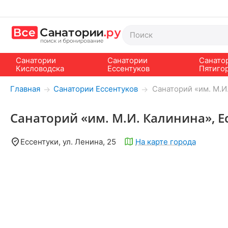
Санатории
Санатории
Санато
Кисловодска
Ессентуков
Пятиго
Главная
Санатории Ессентуков
Санаторий «им. М.И
→
→
Санаторий «им. М.И. Калинина», Е
Ессентуки, ул. Ленина, 25
На карте города