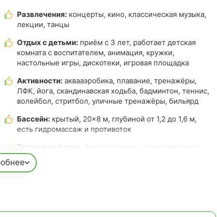
Развлечения:
концерты, кино, классическая музыка,
лекции, танцы
Отдых с детьми:
приём с 3 лет, работает детская
комната с воспитателем, анимация, кружки,
настольные игры, дискотеки, игровая площадка
Активности:
аквааэробика, плавание, тренажёры,
ЛФК, йога, скандинавская ходьба, бадминтон, теннис,
волейбол, стритбол, уличные тренажёры, бильярд
Бассейн:
крытый, 20×8 м, глубиной от 1,2 до 1,6 м,
есть гидромассаж и противоток
Термальная зона:
финская сауна с сухим паром из
натурального дерева
обнее
Комфорт:
номера с балконами и кондиционерами,
ежегодный косметический ремонт. Из верхних этажей
открывается вид на горы
Расположение:
прямой выход в Курортный парк, 5