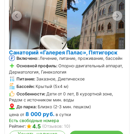
Санаторий «Галерея Палас», Пятигорск
Включено:
Лечение, питание, проживание, бассейн
Основной профиль:
Опорно-двигательный аппарат,
Дерматология, Гинекология
Питание:
Заказное, Диетическое
Бассейн:
Крытый (5х4 м)
Особенности:
Дети от 0 лет, В курортной зоне,
Рядом с источником мин. воды
До парка:
Близко (2-3 мин. пешком)
8 000
руб.
цена от
в сутки
Есть свободные номера
4.5
Рейтинг:
(Отзывов: 10)