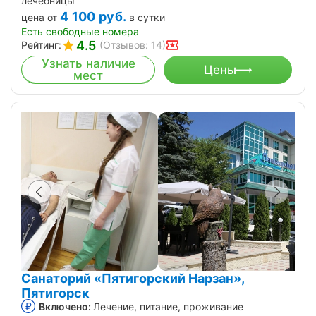
лечебницы
4 100
руб.
цена от
в сутки
Есть свободные номера
4.5
Рейтинг:
(Отзывов: 14)
Узнать наличие
Цены
мест
Санаторий «Пятигорский Нарзан»,
Пятигорск
Включено:
Лечение, питание, проживание