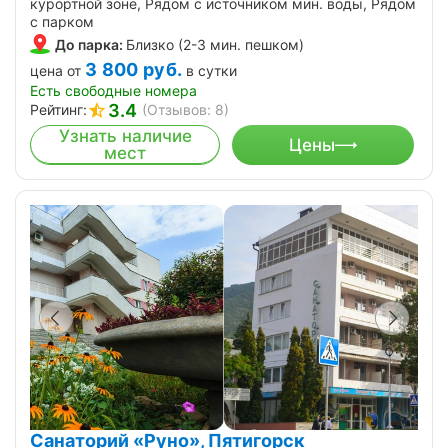
курортной зоне, Рядом с источником мин. воды, Рядом
с парком
До парка:
Близко (2-3 мин. пешком)
3 800
руб.
цена от
в сутки
Есть свободные номера
3.4
Рейтинг:
(Отзывов: 8)
Узнать наличие
Цены
мест
Санаторий «Руно», Пятигорск