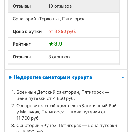
Отзывы
19 отзывов
Санаторий «Тарханы», Пятигорск
Цена в сутки
от
6 850
руб.
3.9
Рейтинг
Отзывы
8 отзывов
Пятигорская Клиника Курортологии,
Пятигорск
🔥 Недорогие санатории курорта
Цена в сутки
от
3 800
руб.
Военный Детский санаторий, Пятигорск —
цена путевки от
4 850
руб.
3.4
Рейтинг
Оздоровительный комплекс «Затерянный Рай
у Машука», Пятигорск — цена путевки от
Отзывы
8 отзывов
11 700
руб.
Санаторий «Руно», Пятигорск — цена путевки
Санаторий «Горячий Ключ», Пятигорск
от
5 500
руб.