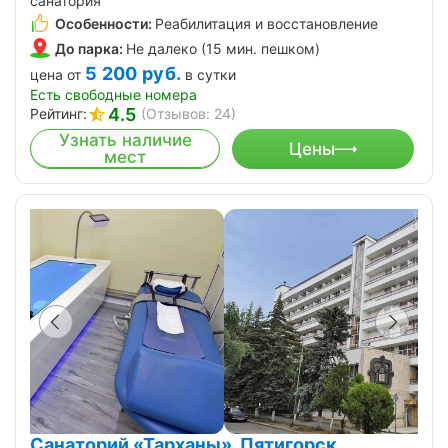
санатория
Особенности:
Реабилитация и восстановление
До парка:
Не далеко (15 мин. пешком)
5 200
руб.
цена от
в сутки
Есть свободные номера
4.5
Рейтинг:
(Отзывов: 24)
Узнать наличие
Цены
мест
Санаторий «Тарханы», Пятигорск