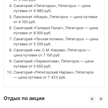
Цена в сутки
Санаторий «Пятигорье», Пятигорск — цена
от
5 740
руб.
путевки от
4 980
руб.
4.0
Рейтинг
Пансионат «Искра», Пятигорск — цена путевки
от
4 100
руб.
Отзывы
8 отзывов
Санаторий «Галерея Палас», Пятигорск — цена
путевки от
8 000
руб.
Санаторий «Зори Ставрополья», Пятигорск
Санаторий «Лесная поляна», Пятигорск — цена
путевки от
5 200
руб.
Цена в сутки
от
6 450
руб.
Санаторий «им. С.М. Кирова», Пятигорск —
цена путевки от
7 100
руб.
4.3
Рейтинг
Санаторий «Лермонтова», Пятигорск — цена
путевки от
5 650
руб.
Отзывы
26 отзывов
Санаторий «Пятигорский Нарзан», Пятигорск
— цена путевки от
7 423
руб.
Санаторий «Галерея Палас», Пятигорск
Цена в сутки
от
8 000
руб.
Отдых по акции
4.5
Рейтинг