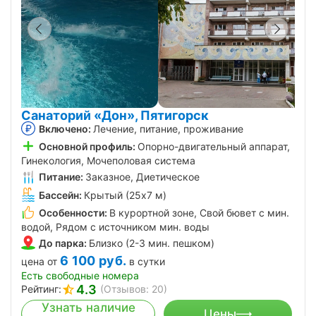
Санаторий «Дон», Пятигорск
Включено:
Лечение, питание, проживание
Основной профиль:
Опорно-двигательный аппарат,
Гинекология, Мочеполовая система
Питание:
Заказное, Диетическое
Бассейн:
Крытый (25х7 м)
Особенности:
В курортной зоне, Свой бювет с мин.
водой, Рядом с источником мин. воды
До парка:
Близко (2-3 мин. пешком)
6 100
руб.
цена от
в сутки
Есть свободные номера
4.3
Рейтинг:
(Отзывов: 20)
Узнать наличие
Цены