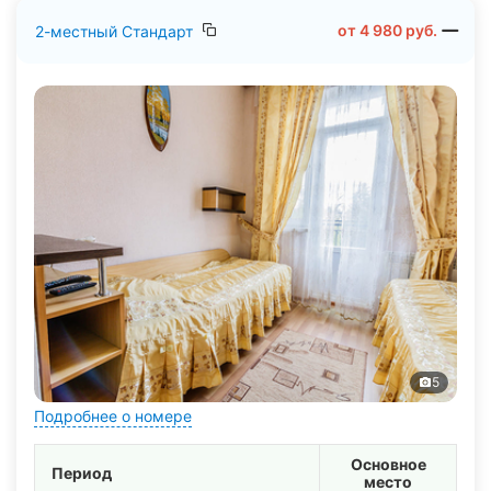
В столовой «Пятигорья» предлагается трёхразовое
от
4 980
руб.
2-местный Стандарт
меню питания на заказ, детское меню и диетические
блюда. В основном корпусе доступны лобби-бар, кафе и
фито-бар с широким ассортиментом кислородных
коктейлей.
Досуг
На территории «Пятигорья» есть теннисный корт, мини-
футбольное поле. Вечерний отдых — это кино, конные
прогулки, настольные игры, тематические вечера,
дискотеки с диджеем и караоке. Для маленьких гостей
организована уличная площадка, игровая комната с
профессиональными воспитателями и аниматорами, а
также аренда детских велосипедов и других удобств на
ресепшене.
5
Подробнее о номере
Основное
Период
место