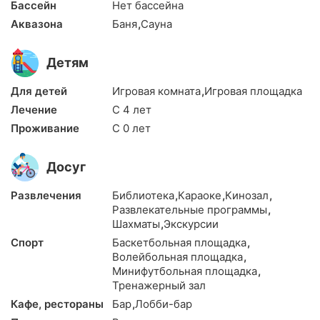
Бассейн
Нет бассейна
Аквазона
Баня
,
Сауна
Детям
Для детей
Игровая комната
,
Игровая площадка
Лечение
С 4 лет
Проживание
С 0 лет
Досуг
Развлечения
Библиотека
,
Караоке
,
Кинозал
,
Развлекательные программы
,
Шахматы
,
Экскурсии
Спорт
Баскетбольная площадка
,
Волейбольная площадка
,
Минифутбольная площадка
,
Тренажерный зал
Кафе, рестораны
Бар
,
Лобби-бар