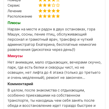
остановка. Мне очень понравилось заботливое
Сервис
отношение многих работающих в этом санатории
Лечение
людей. Они окружали вниманием и заботой что
Расположение
несомненно оставило самые позитивные
впечатления. Так что спасибо большое за отлично
Плюсы
проведенный отпуск:)
Нарзан на месте и радон в двух остановках, гора
Машук, сосны, пение птиц, обслуживающий
персонал и грамотный врач, трансфер и чуткий
администратор Екатерина, бесплатные немногие
развлечения (дискотека через день(!)
Минусы
Нет анимации, мало отдыхающих, вечерами скучно,
парк, где есть белки и скворцы чист, но не
освещен, нет лифта до 4 этажа (только до третьего
и очень медленный), ремонт не закончен...
Комментарий
В целом, после знакомства с отдыхающим,
особенно приехавшими на собственном
транспорте, ты находишь чем себя занять после
обеда и восстановление идет гораздо быстрее и