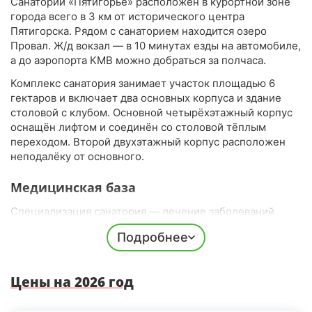
Санаторий «Пятигорье» расположен в курортной зоне
позвоночника
города всего в 3 км от исторического центра
Пятигорска. Рядом с санаторием находится озеро
ЛФК:
трансфер до бассейна для занятий лечебной
Провал. Ж/д вокзал — в 10 минутах езды на автомобиле,
физкультурой по направлению врача
а до аэропорта КМВ можно добраться за полчаса.
Дети:
отдых с 0 лет, лечение с 4 лет, прием
Комплекс санатория занимает участок площадью 6
педиатра, детская комната и игровая площадка
гектаров и включает два основных корпуса и здание
столовой с клубом. Основной четырёхэтажный корпус
Досуг:
вечера танцев, караоке, концерты, лекции
оснащён лифтом и соединён со столовой тёплым
ежедневно
переходом. Второй двухэтажный корпус расположен
неподалёку от основного.
Медицинская база
Специализация санатория — лечение заболеваний
ЖКТ, ЦНС и ОДА. В распоряжении здравницы хорошая
Подробнее
диагностическая база, собственная биохимическая
лаборатория и более 10 лечебных программ, включая
современные методы и традиционные процедуры.
Цены на 2026 год
Питание