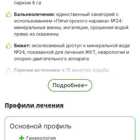
парком 6 га
Бальнеолечение:
единственный санаторий с
использованием «Пятигорского нарзана» №24:
минеральные ванны, ингаляции, орошения водой
прямо из скважины
Бювет:
эксклюзивный доступ к минеральной воде
№24, показанной для лечения ЖКТ, неврологии и
опорно-двигательного аппарата
Горячие источники:
в 15 минутах ходьбы
«Бесстыжие ванны» с сероводородной водой,
бесплатное посещение круглый год
Подробнее
Номера:
с видами на горы и лес, свежий ремонт и
новая мебель, поэтапная реновация с 2019 года
Профили лечения
Медицина:
лечение по 10 профилям, прием ведет
терапевт - профессор, доктор медицинских наук
Основной профиль
Диагностика:
УЗИ, ЭКГ, дуплексное сканирование
артерий и вен
Гинекология