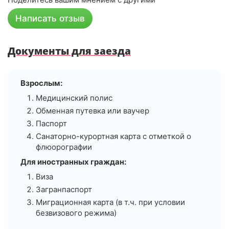
профессионализм врача-терапевта Шириновой
Ларисы Владимировны, «золотые» руки массажиста
Написать отзыв
Шутенко Ольги Анатольевны, отзывчивость
девочек из грязелечебницы. Отдыхаем мы каждый
раз в ноябре, в номере тепло, уборка - ежедневная.
Документы для заезда
Понравилось сытное и вкусное питание в столовой.
Выражаем огромную благодарность руководству и
всем сотрудникам санатория за отличное лечение,
Взрослым:
комфорт и приятную домашнюю атмосферу.
Медицинский полис
Надеемся, что ещё не раз получится приехать на
Обменная путевка или ваучер
отдых в санаторий «Пятигорье». Лапихина Т.А
Паспорт
Санаторно-курортная карта с отметкой о
флюорографии
Для иностранных граждан:
Виза
Загранпаспорт
Миграционная карта (в т.ч. при условии
безвизового режима)