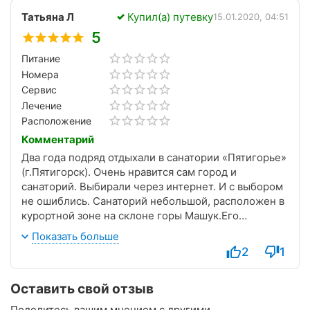
усиливают благоприятное впечатление. Даже за
Татьяна Л
Купил(а) путевку
такой небольшой срок организм приходит в себя
15.01.2020, 04:51
после бешеного рабочего ритма. Большое спасибо
5
всем сотрудникам санатория! Думаю, приедем и в
Питание
шестой, и в десятый раз.
Номера
Сервис
Лечение
Расположение
Комментарий
Два года подряд отдыхали в санатории «Пятигорье»
(г.Пятигорск). Очень нравится сам город и
санаторий. Выбирали через интернет. И с выбором
не ошиблись. Санаторий небольшой, расположен в
курортной зоне на склоне горы Машук.Его
окружает огромный парк для прогулок. Очень
Показать больше
нравится, что на территории санатория есть свой
2
1
бювет с минеральной водой, а лечебные
процедуры подходят для различных заболеваний. И
Оставить свой отзыв
персонал в санатории замечательный: опытный и
доброжелательный. Особенно хочется отметить
Поделитесь вашим мнением с другими