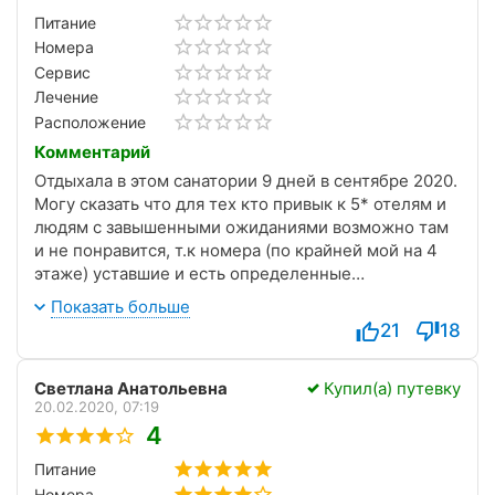
Питание
Номера
Сервис
Лечение
Расположение
Комментарий
Отдыхала в этом санатории 9 дней в сентябре 2020.
Могу сказать что для тех кто привык к 5* отелям и
людям с завышенными ожиданиями возможно там
и не понравится, т.к номера (по крайней мой на 4
этаже) уставшие и есть определенные
погрешности, но в номере довольно чисто, чистое
Показать больше
и новое постельное белье и полотенца, также в
21
18
номере был кондиционер, телевизор, посуда. Сам
санаторий утопает в зелени и имеет собственный
Светлана Анатольевна
Купил(а) путевку
источник. Все процедуры кроме радоновых ванн
20.02.2020, 07:19
(есть трансфер) были на территории. Питание
4
разнообразное (приблизительное меню есть на
сайте) В столовой шли на встречу если есть какие-
Питание
то особенности в питании. Рядом есть автобусная
Номера