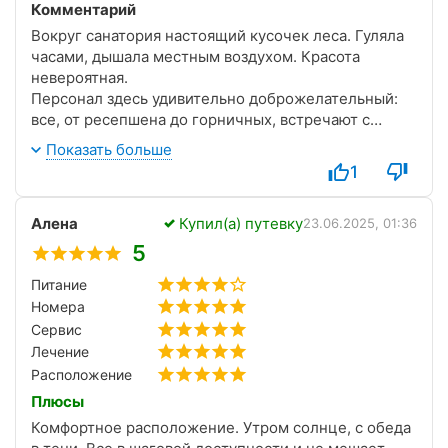
Комментарий
Вокруг санатория настоящий кусочек леса. Гуляла
часами, дышала местным воздухом. Красота
невероятная.
Персонал здесь удивительно доброжелательный:
все, от ресепшена до горничных, встречают с
искренней улыбкой, здороваются, спрашивают о
Показать больше
самочувствии. Чувствуешь себя не просто гостем,
1
а человеком, о котором действительно заботятся.
В столовой отдельная благодарность поварам и
Алена
Купил(а) путевку
всем кухонным работникам. Я не ем мясо, и они
23.06.2025, 01:36
подошли к моему питанию почти индивидуально.
5
Всегда предлагали альтернативы, овощные блюда,
Питание
рыбу, каши, салаты — всего хватало с избытком,
Номера
даже порой казалось, что слишком щедро. Всё
свежее, вкусное, полезное, уходила из-за стола
Сервис
довольная и сытая.
Лечение
Ещё одно открытие это занятия ЛФК. Тренер ведёт
Расположение
их так интересно, грамотно и с такой позитивной
Плюсы
энергией, что хотелось ходить каждый день. Я
Комфортное расположение. Утром солнце, с обеда
даже докупила дополнительные сеансы за свой