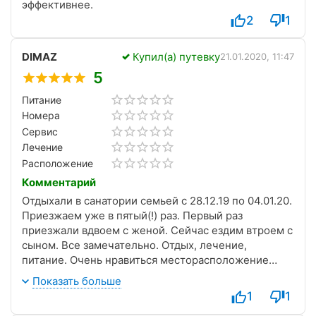
эффективнее.
2
1
DIMAZ
Купил(а) путевку
21.01.2020, 11:47
5
Питание
Номера
Сервис
Лечение
Расположение
Комментарий
Отдыхали в санатории семьей с 28.12.19 по 04.01.20.
Приезжаем уже в пятый(!) раз. Первый раз
приезжали вдвоем с женой. Сейчас ездим втроем с
сыном. Все замечательно. Отдых, лечение,
питание. Очень нравиться месторасположение
санатория. Курортная зона на горе Машук, сосны,
Показать больше
вкуснейший воздух, тишина! Отсутствие очередей
1
1
на процедурах и заказная система меню только