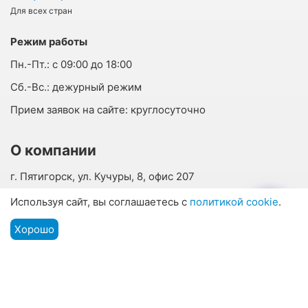
Для всех стран
Режим работы
Пн.-Пт.:
с 09:00 до 18:00
Cб.-Вс.:
дежурный режим
Прием заявок на сайте:
круглосуточно
О компании
г. Пятигорск, ул. Кучуры, 8, офис 207
г. Кисловодск, ул. Горького, 29, офис 23
Используя сайт, вы соглашаетесь с
политикой cookie
.
info@vsesanatorii.ru
Хорошо
Подбор путевки
О нас
Мы на связи
Меню
Отзывы наших гостей
Контакты
Наши соцсети