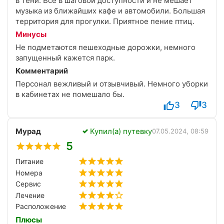
в тени. Все в шаговой доступности и не мешает
счёт)).
музыка из ближайших кафе и автомобили. Большая
Кому-то нужен активный отдых, кому-то роскошь и
территория для прогулки. Приятное пение птиц.
развлечения, а мне именно такая тихая, душевная
Минусы
атмосфера. Здесь всё совпало идеально с моим
состоянием души. Спасибо огромное всему
Не подметаются пешеходные дорожки, немного
коллективу за заботу, тепло и эти незабываемые
запущенный кажется парк.
осенние дни. Уже планирую вернуться, возможно,
Комментарий
весной ❤️
Персонал вежливый и отзывчивый. Немного уборки
в кабинетах не помешало бы.
3
3
Мурад
Купил(а) путевку
07.05.2024, 08:59
5
Питание
Номера
Сервис
Лечение
Расположение
Плюсы