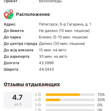
Прокат
Велосипеды
Расположение
Адрес
Пятигорск, б-р Гагарина, д. 1
До бювета
Не далеко (15 мин. пешком)
До парка
Близко (5-10 мин. пешком)
До центра города
Далеко (30 мин. пешком)
До ж/д вокзала
15 мин. на авто
До аэропорта
30 мин. на авто
Долгота
43.0996
Широта
44.0442
Отзывы отдыхающих
5 звёзд
70%
4.7
4 звезды
30%
из 5
3 звезды
0%
2 звезды
0%