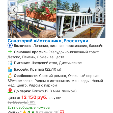
Санаторий «Источник», Ессентуки
Включено:
Лечение, питание, проживание, бассейн
Основной профиль:
Желудочно-кишечный тракт,
Детокс, Печень, Обмен веществ
Питание:
Шведский стол, Диетическое
Бассейн:
Крытый (22х10 м)
Особенности:
Свежий ремонт, Отличный сервис,
SPA-комплекс, Рядом с источником мин. воды, Новый
мед. центр, Рядом с парком
До парка:
Близко (2-3 мин. пешком)
12 150
руб.
цена от
в сутки
13 500
руб.
-10%
Есть свободные номера
4.9
Рейтинг:
(Отзывов: 16)