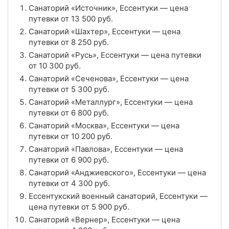
Санаторий «Источник», Ессентуки — цена
4.9
Рейтинг
путевки от
13 500
руб.
Санаторий «Шахтер», Ессентуки — цена
Отзывы
16 отзывов
путевки от
8 250
руб.
Санаторий «Русь», Ессентуки — цена путевки
Санаторий «Металлург», Ессентуки
от
10 300
руб.
Цена в сутки
Санаторий «Сеченова», Ессентуки — цена
от
6 800
руб.
путевки от
5 300
руб.
4.6
Рейтинг
Санаторий «Металлург», Ессентуки — цена
путевки от
6 800
руб.
Отзывы
11 отзывов
Санаторий «Москва», Ессентуки — цена
путевки от
10 200
руб.
Санаторий «Анджиевского», Ессентуки
Санаторий «Павлова», Ессентуки — цена
путевки от
6 900
руб.
Цена в сутки
от
4 300
руб.
Санаторий «Анджиевского», Ессентуки — цена
путевки от
4 300
руб.
4.1
Рейтинг
Ессентукский военный санаторий, Ессентуки —
цена путевки от
5 900
руб.
Отзывы
39 отзывов
Санаторий «Вернер», Ессентуки — цена