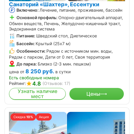
Санаторий «Шахтер», Ессентуки
Включено:
Лечение, питание, проживание, бассейн
Основной профиль:
Опорно-двигательный аппарат,
Обмен веществ, Печень, Желудочно-кишечный тракт,
Эндокринная система
Питание:
Шведский стол, Диетическое
Бассейн:
Крытый (25х7 м)
Особенности:
Рядом с источником мин. воды,
Рядом с парком, Дети от 0 лет, Своя территория
До парка:
Близко (2-3 мин. пешком)
8 250
руб.
цена от
в сутки
Есть свободные номера
4.8
Рейтинг:
(Отзывов: 17)
Узнать наличие
Цены
мест
Скидка
10%
Акция