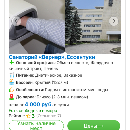
Санаторий «Вернер», Ессентуки
Основной профиль:
Обмен веществ, Желудочно-
кишечный тракт, Печень
Питание:
Диетическое, Заказное
Бассейн:
Крытый (13х7 м)
Особенности:
Рядом с источником мин. воды
До парка:
Близко (2-3 мин. пешком)
4 000
руб.
цена от
в сутки
Есть свободные номера
3
Рейтинг:
(Отзывов: 7)
Узнать наличие
Цены
мест