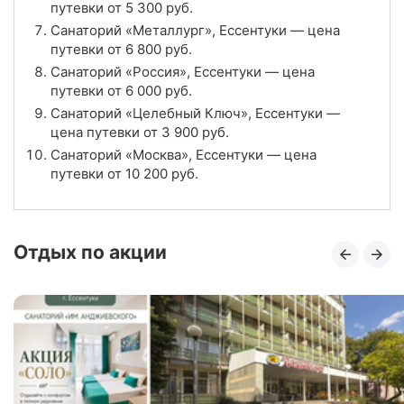
путевки от
5 300
руб.
Санаторий «Нива», Ессентуки
Санаторий «Металлург», Ессентуки — цена
путевки от
6 800
руб.
Цена в сутки
от
6 800
руб.
Санаторий «Россия», Ессентуки — цена
путевки от
6 000
руб.
4.4
Рейтинг
Санаторий «Целебный Ключ», Ессентуки —
цена путевки от
3 900
руб.
Отзывы
8 отзывов
Санаторий «Москва», Ессентуки — цена
путевки от
10 200
руб.
Санаторий «Металлург», Ессентуки
Цена в сутки
от
6 800
руб.
Отдых по акции
4.6
Рейтинг
Отзывы
11 отзывов
Санаторий «Вернер», Ессентуки
Цена в сутки
от
4 000
руб.