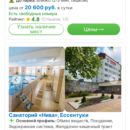
До парка:
Близко (2-3 мин. пешком)
20 600
руб.
цена от
в сутки
Есть свободные номера
4.8
Рейтинг:
(Отзывов: 13)
Узнать наличие
Цены
мест
Санаторий «Нива», Ессентуки
Основной профиль:
Обмен веществ, Похудение,
Эндокринная система, Желудочно-кишечный тракт