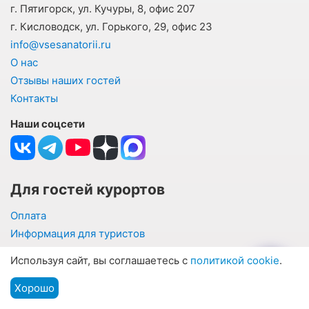
г. Пятигорск, ул. Кучуры, 8, офис 207
г. Кисловодск, ул. Горького, 29, офис 23
info@vsesanatorii.ru
О нас
Отзывы наших гостей
Контакты
Наши соцсети
Для гостей курортов
Оплата
Информация для туристов
Частые вопросы и ответы
Используя сайт, вы соглашаетесь с
политикой cookie
.
Подбор санатория по параметрам
Написать отзыв о санатории
Хорошо
Подбор путевки
Мы на связи
Меню
Блог