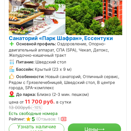
Санаторий «Парк Шафран», Ессентуки
Основной профиль:
Оздоровление, Опорно-
двигательный аппарат, СПА (SPA), Чекап, Детокс,
Желудочно-кишечный тракт
Питание:
Шведский стол
Бассейн:
Крытый (23 х 9 м)
Особенности:
Новый санаторий, Отличный сервис,
Рядом с Грязелечебницей, Шведский стол, В центре
города, SPA-комплекс
До парка:
Близко (2-3 мин. пешком)
11 700
руб.
цена от
в сутки
13 000
руб.
-10%
Есть свободные номера
5
Рейтинг:
(Отзывов: 1)
Узнать наличие
Цены