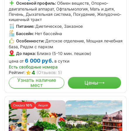
Основной профиль:
Обмен веществ, Опорно-
двигательный аппарат, Офтальмология, Мать и дитя,
Печень, Дыхательная система, Похудение, Желудочно-
кишечный тракт
Питание:
Диетическое, Заказное
Бассейн:
Нет бассейна
Особенности:
Детское отделение, Мощная лечебная
база, Рядом с парком
До парка:
Близко (5-10 мин. пешком)
6 000
руб.
цена от
в сутки
Есть свободные номера
4
Рейтинг:
(Отзывов: 5)
Узнать наличие
Цены
мест
Скидка
10%
Акция