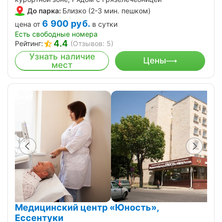
До парка:
Близко (2-3 мин. пешком)
6 900
руб.
цена от
в сутки
Есть свободные номера
4.4
Рейтинг:
(Отзывов: 5)
Узнать наличие
Цены
мест
Медицинский центр «Юность»,
Ессентуки