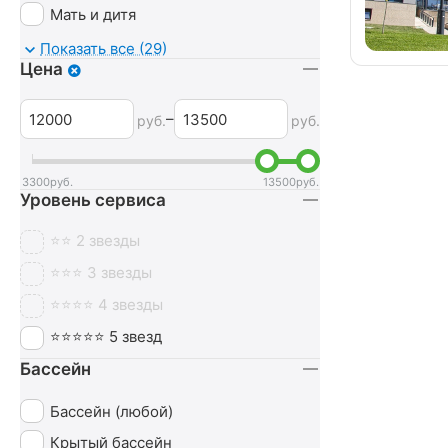
Мать и дитя
Мочеполовая система
Показать все (29)
Цена
Неврология
Нервная система
–
руб.
руб.
Обмен веществ
Оздоровительный
3300
руб.
13500
руб.
Уровень сервиса
Опорно-двигательный аппарат
Ортопедия
⭐⭐ 2 звезды
Печень
⭐⭐⭐ 3 звезды
Похудение
⭐⭐⭐⭐ 4 звезды
Пульмонология
⭐⭐⭐⭐⭐ 5 звезд
Сердечно-сосудистая система
Бассейн
СПА (SPA)
Бассейн (любой)
Урология
Крытый бассейн