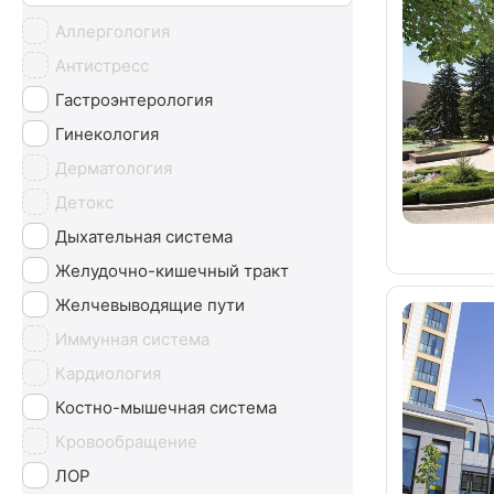
Аллергология
Антистресс
Гастроэнтерология
Гинекология
Дерматология
Детокс
Дыхательная система
Желудочно-кишечный тракт
Желчевыводящие пути
Иммунная система
Кардиология
Костно-мышечная система
Кровообращение
ЛОР