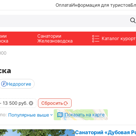
Оплата
Информация для туристов
Бл
рии
Санатории
Каталог курорт
рска
Железноводска
000
ска
Недорогие
-
13 500
руб.
Сбросить
по:
Показать на карте
Популярные выше
Санаторий «Дубовая Р