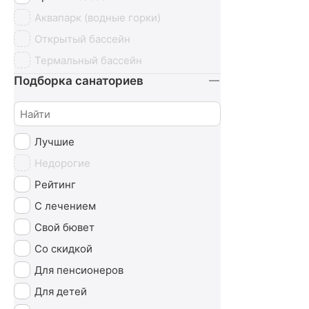
Эндокринная система
Аквапарк (водные горки)
Открытый бассейн
Термальный бассейн
Подборка санаториев
Лучшие
Недорогие
Рейтинг
С лечением
Свой бювет
Со скидкой
Для пенсионеров
Для детей