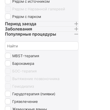
Рядом с источником
Рядом с Нарзанной галереей
Рядом с парком
Период заезда
Заболевания
Популярные процедуры
MBST-терапия
Барокамера
БОС-терапия
Вытяжение позвоночника
Гемодиализ
Гирудотерапия (пиявки)
Грязелечение
Жемчужные ванны