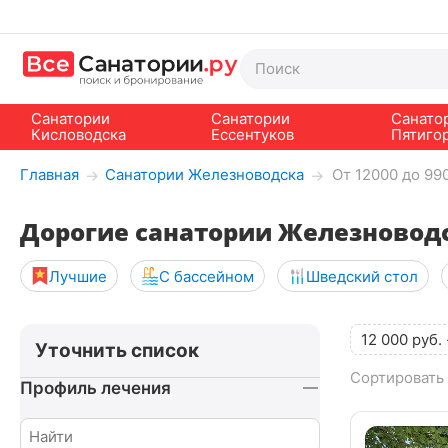
Санатории
Санатории
Санато
Кисловодска
Ессентуков
Пятиго
Главная
Санатории Железноводска
От 12000 до 99
→
→
Дорогие санатории Железновод
Лучшие
С бассейном
Шведский стол
12 000
руб.
Уточнить список
Сортировать 
Профиль лечения