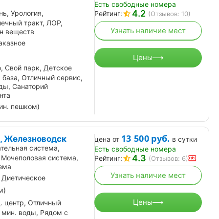
Есть свободные номера
4.2
нь, Урология,
Рейтинг:
(Отзывов: 10)
ечный тракт, ЛОР,
Узнать наличие мест
н веществ
аказное
Цены
, Свой парк, Детское
 база, Отличный сервис,
ды, Санаторий
нта
ин. пешком)
13 500
руб.
, Железноводск
цена от
в сутки
тельная система,
Есть свободные номера
4.3
 Мочеполовая система,
Рейтинг:
(Отзывов: 6)
ема
Узнать наличие мест
 Диетическое
м)
Цены
. центр, Отличный
 мин. воды, Рядом с