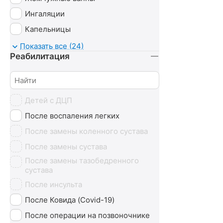
Ингаляции
Капельницы
Карбокситерапия
Показать все (24)
Реабилитация
Магнитотруботрон
Массаж
Минеральные ванны
Детей с ДЦП
Нафталановые ванны
После воспаления легких
Озонотерапия
После замены коленного сустава
Пантовые ванны
После замены сустава
Психотерапия
После замены тазобедренного
Радоновые ванны
сустава
Сероводородные ванны
После инсульта
Сухие ванны (углекислые)
После Ковида (Covid-19)
Тамбуканская грязь
После операции на позвоночнике