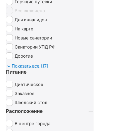
Горящие путевки
Все включено
Для инвалидов
На карте
Новые санатории
Санатории УПД РФ
Дорогие
Детские
Показать все (17)
Питание
С животными
Диетическое
Заказное
Шведский стол
Расположение
В центре города