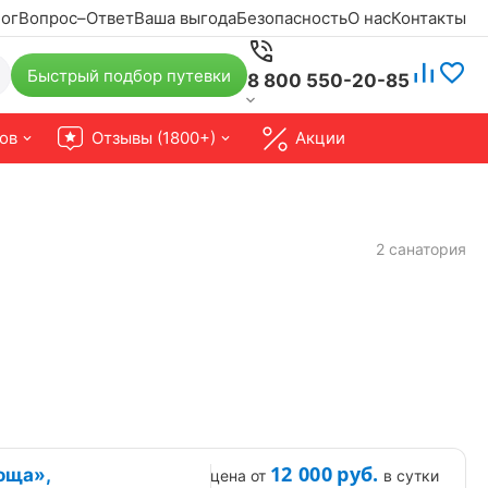
ог
Вопрос–Ответ
Ваша выгода
Безопасность
О нас
Контакты
Быстрый подбор путевки
8 800 550-20-85
ов
Отзывы (1800+)
Акции
2 санатория
12 000
руб.
оща»,
цена от
в сутки