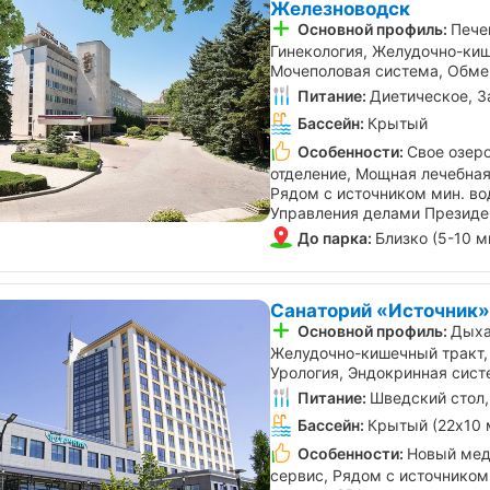
Железноводск
Основной профиль:
Пече
Гинекология, Желудочно-киш
Мочеполовая система, Обме
Питание:
Диетическое, З
Бассейн:
Крытый
Особенности:
Свое озеро
отделение, Мощная лечебная
Рядом с источником мин. во
Управления делами Президе
До парка:
Близко (5-10 м
Санаторий «Источник»
Основной профиль:
Дыха
Желудочно-кишечный тракт,
Урология, Эндокринная сист
Питание:
Шведский стол,
Бассейн:
Крытый (22х10 
Особенности:
Новый мед
сервис, Рядом с источником