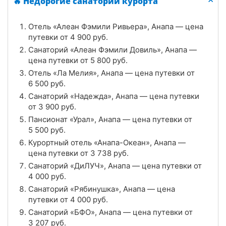
🔥 Недорогие санатории курорта
Цена в сутки
от
4 000
руб.
Отель «Алеан Фэмили Ривьера», Анапа — цена
4.7
Рейтинг
путевки от
4 900
руб.
Санаторий «Алеан Фэмили Довиль», Анапа —
Отзывы
6 отзывов
цена путевки от
5 800
руб.
Отель «Ла Мелия», Анапа — цена путевки от
Санаторий «Рябинушка», Анапа
6 500
руб.
Цена в сутки
Санаторий «Надежда», Анапа — цена путевки
от
4 000
руб.
от
3 900
руб.
4.7
Рейтинг
Пансионат «Урал», Анапа — цена путевки от
5 500
руб.
Отзывы
3 отзывов
Курортный отель «Анапа-Океан», Анапа —
цена путевки от
3 738
руб.
Санатории «Аквамарин», Анапа
Санаторий «ДиЛУЧ», Анапа — цена путевки от
4 000
руб.
Цена в сутки
от
3 400
руб.
Санаторий «Рябинушка», Анапа — цена
путевки от
4 000
руб.
4.6
Рейтинг
Санаторий «БФО», Анапа — цена путевки от
3 207
руб.