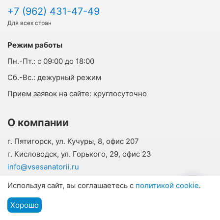
+7 (962) 431-47-49
Для всех стран
Режим работы
Пн.-Пт.:
с 09:00 до 18:00
Cб.-Вс.:
дежурный режим
Прием заявок на сайте:
круглосуточно
О компании
г. Пятигорск, ул. Кучуры, 8, офис 207
г. Кисловодск, ул. Горького, 29, офис 23
info@vsesanatorii.ru
О нас
Используя сайт, вы соглашаетесь с
политикой cookie
.
Отзывы наших гостей
Хорошо
Контакты
Подбор путевки
Мы на связи
Меню