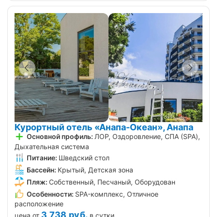
Курортный отель «Анапа-Океан», Анапа
Основной профиль:
ЛОР, Оздоровление, СПА (SPA),
Дыхательная система
Питание:
Шведский стол
Бассейн:
Крытый, Детская зона
Пляж:
Собственный, Песчаный, Оборудован
Особенности:
SPA-комплекс, Отличное
расположение
3 738
руб.
цена от
в сутки