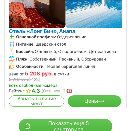
Отель «Лонг Бич», Анапа
Основной профиль:
Оздоровление
Питание:
Шведский стол
Бассейн:
Открытый, С подогревом, Детская зона
Пляж:
Собственный, Песчаный, Оборудован
Особенности:
Первая береговая линия
5 208
руб.
цена от
в сутки
5 787
руб.
-10%
Есть свободные номера
4.3
Рейтинг:
(Отзывов: 3)
Узнать наличие
Цены
мест
Показать еще 5
санаториев