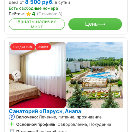
8 500
руб.
цена от
в сутки
Есть свободные номера
4
Рейтинг:
(Отзывов: 3)
Узнать наличие
Цены
мест
Скидка
10%
Акция
Санаторий «Парус», Анапа
Включено:
Лечение, питание, проживание
Основной профиль:
Оздоровление, Похудение
Питание:
Шведский стол