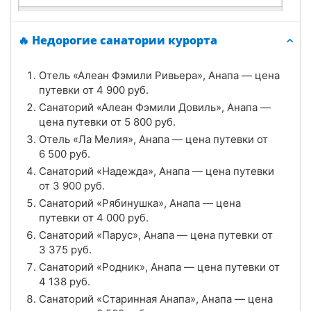
Санаторий «Родник», Анапа
🔥 Недорогие санатории курорта
Цена в сутки
от
4 138
руб.
Отель «Алеан Фэмили Ривьера», Анапа — цена
4.3
Рейтинг
путевки от
4 900
руб.
Санаторий «Алеан Фэмили Довиль», Анапа —
Отзывы
3 отзывов
цена путевки от
5 800
руб.
Отель «Ла Мелия», Анапа — цена путевки от
Санаторий «Старинная Анапа», Анапа
6 500
руб.
Цена в сутки
Санаторий «Надежда», Анапа — цена путевки
от
8 500
руб.
от
3 900
руб.
4.0
Рейтинг
Санаторий «Рябинушка», Анапа — цена
путевки от
4 000
руб.
Отзывы
3 отзывов
Санаторий «Парус», Анапа — цена путевки от
3 375
руб.
Санаторий «Алеан Фэмили Довиль», Анапа
Санаторий «Родник», Анапа — цена путевки от
4 138
руб.
Цена в сутки
от
5 800
руб.
Санаторий «Старинная Анапа», Анапа — цена