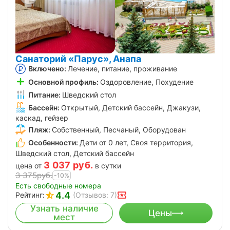
Санаторий «Парус», Анапа
Включено:
Лечение, питание, проживание
Основной профиль:
Оздоровление, Похудение
Питание:
Шведский стол
Бассейн:
Открытый, Детский бассейн, Джакузи,
каскад, гейзер
Пляж:
Собственный, Песчаный, Оборудован
Особенности:
Дети от 0 лет, Своя территория,
Шведский стол, Детский бассейн
3 037
руб.
цена от
в сутки
3 375
руб.
-10%
Есть свободные номера
4.4
Рейтинг:
(Отзывов: 7)
Узнать наличие
Цены
мест