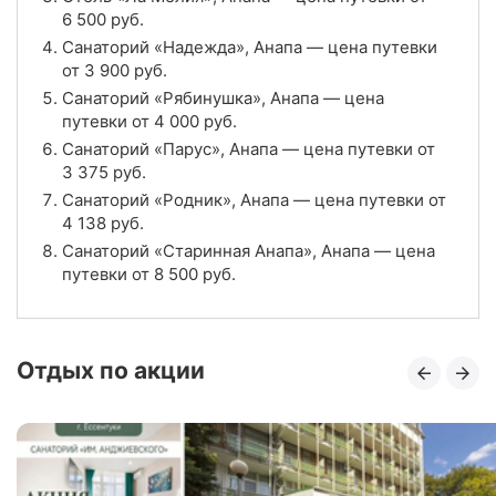
6 500
руб.
Цена в сутки
Санаторий «Надежда», Анапа — цена путевки
от
8 500
руб.
от
3 900
руб.
4.0
Рейтинг
Санаторий «Рябинушка», Анапа — цена
путевки от
4 000
руб.
Отзывы
3 отзывов
Санаторий «Парус», Анапа — цена путевки от
3 375
руб.
Санаторий «Алеан Фэмили Довиль», Анапа
Санаторий «Родник», Анапа — цена путевки от
4 138
руб.
Цена в сутки
от
5 800
руб.
Санаторий «Старинная Анапа», Анапа — цена
путевки от
8 500
руб.
5.0
Рейтинг
Отзывы
3 отзывов
Отдых по акции
Отель «Ла Мелия», Анапа
Цена в сутки
от
6 500
руб.
5.0
Рейтинг