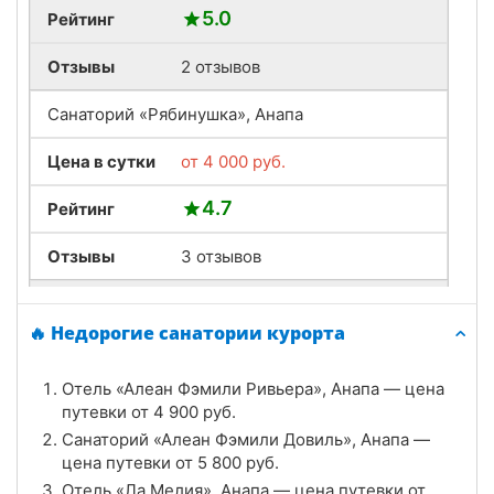
5.0
Рейтинг
Отзывы
2 отзывов
Санаторий «Рябинушка», Анапа
Цена в сутки
от
4 000
руб.
4.7
Рейтинг
Отзывы
3 отзывов
Санаторий «Родник», Анапа
🔥 Недорогие санатории курорта
Цена в сутки
от
4 138
руб.
Отель «Алеан Фэмили Ривьера», Анапа — цена
4.3
Рейтинг
путевки от
4 900
руб.
Санаторий «Алеан Фэмили Довиль», Анапа —
Отзывы
3 отзывов
цена путевки от
5 800
руб.
Отель «Ла Мелия», Анапа — цена путевки от
Санаторий «Старинная Анапа», Анапа