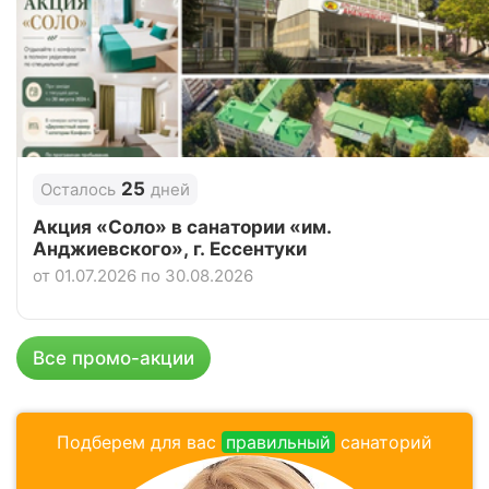
Отзывы
3 отзывов
Отель «Алеан Фэмили Ривьера», Анапа
Цена в сутки
от
4 900
руб.
5.0
Рейтинг
25
Осталось
дней
Отзывы
4 отзывов
Акция «Соло» в санатории «им.
Анджиевского», г. Ессентуки
от 01.07.2026 по 30.08.2026
Все промо-акции
Подберем для вас
правильный
санаторий