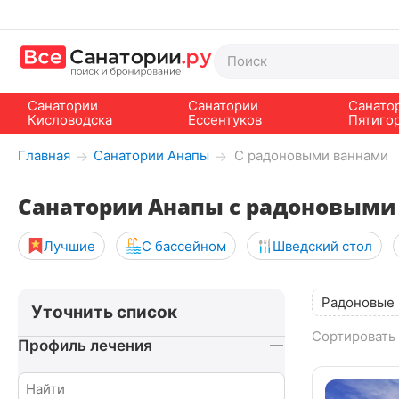
Санатории
Санатории
Санато
Кисловодска
Ессентуков
Пятиго
Главная
Санатории Анапы
С радоновыми ваннами
→
→
Санатории Анапы с радоновыми
Лучшие
С бассейном
Шведский стол
Радоновые
Уточнить список
Сортировать 
Профиль лечения