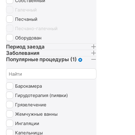
Собственный
Галечный
Песчаный
Песчано-галечный
Оборудован
Период заезда
Заболевания
Популярные процедуры (1)
Барокамера
Гирудотерапия (пиявки)
Грязелечение
Жемчужные ванны
Ингаляции
Капельницы