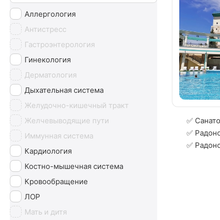
Аллергология
Антистресс
Гастроэнтерология
Гинекология
Дерматология
Дыхательная система
Желудочно-кишечный тракт
Желчевыводящие пути
✅ Санато
✅ Радоно
Иммунная система
✅ Радон
Кардиология
Костно-мышечная система
Кровообращение
ЛОР
Мать и дитя