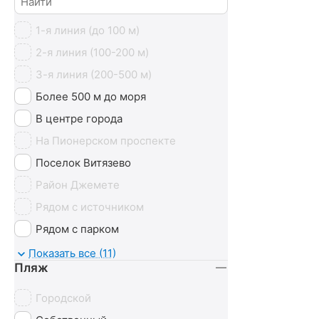
1-я линия (до 100 м)
2-я линия (100-200 м)
3-я линия (200-500 м)
Более 500 м до моря
В центре города
На Пионерском проспекте
Поселок Витязево
Район Джемете
Рядом с источником
Рядом с парком
У моря
Показать все (11)
Пляж
Городской