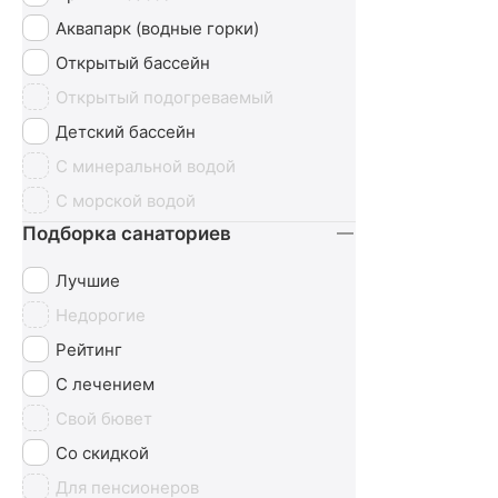
Эндокринная система
Аквапарк (водные горки)
Открытый бассейн
Открытый подогреваемый
Детский бассейн
С минеральной водой
С морской водой
Подборка санаториев
Лучшие
Недорогие
Рейтинг
С лечением
Свой бювет
Со скидкой
Для пенсионеров