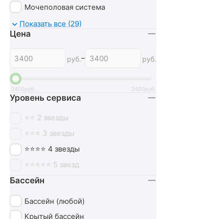
Мочеполовая система
Неврология
Показать все (29)
Цена
Нервная система
Обмен веществ
–
руб.
руб.
Оздоровительный
Опорно-двигательный аппарат
3400
руб.
3400
руб.
Уровень сервиса
Ортопедия
Офтальмология
⭐⭐ 2 звезды
Печень
⭐⭐⭐ 3 звезды
Похудение
⭐⭐⭐⭐ 4 звезды
Пульмонология
⭐⭐⭐⭐⭐ 5 звезд
Сердечно-сосудистая система
Бассейн
СПА (SPA)
Бассейн (любой)
Урология
Крытый бассейн