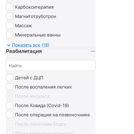
Карбокситерапия
Магнитотруботрон
Массаж
Минеральные ванны
Озонотерапия
Показать все (18)
Реабилитация
Психотерапия
Радоновые ванны
Сероводородные ванны
Детей с ДЦП
Сухие ванны (углекислые)
После воспаления легких
Тамбуканская грязь
После инсульта
Ударно-волновая терапия (УВТ)
После Ковида (Covid-19)
Без лечения
После операции на позвоночнике
После перелома бедра
После перелома лодыжки