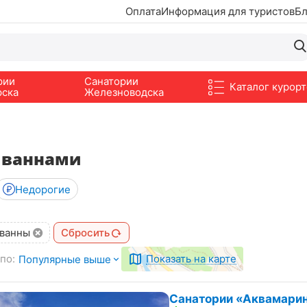
Оплата
Информация для туристов
Бл
рии
Санатории
Каталог курорт
рска
Железноводска
 ваннами
Недорогие
 ванны
Сбросить
по:
Показать на карте
Популярные выше
Санатории «Аквамарин