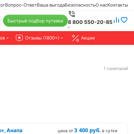
ог
Вопрос–Ответ
Ваша выгода
Безопасность
О нас
Контакты
Быстрый подбор путевки
8 800 550-20-85
ов
Отзывы (1800+)
Акции
1 санаторий
3 400
руб.
», Анапа
цена от
в сутки