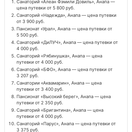
Санаторий «Алеан Фэмили Довиль», Анапа —
4.7
Рейтинг
цена путевки от
5 800
руб.
Санаторий «Надежда», Анапа — цена путевки
Отзывы
6 отзывов
от
3 900
руб.
Пансионат «Урал», Анапа — цена путевки от
Санаторий «Рябинушка», Анапа
5 500
руб.
Цена в сутки
Санаторий «ДиЛУЧ», Анапа — цена путевки от
от
4 000
руб.
4 000
руб.
4.7
Рейтинг
Санаторий «Рябинушка», Анапа — цена
путевки от
4 000
руб.
Отзывы
3 отзывов
Санаторий «БФО», Анапа — цена путевки от
3 207
руб.
Санатории «Аквамарин», Анапа
Санатории «Аквамарин», Анапа — цена
путевки от
3 400
руб.
Цена в сутки
от
3 400
руб.
Пансионат «Высокий берег», Анапа — цена
путевки от
2 350
руб.
4.6
Рейтинг
Санаторий «Бригантина», Анапа — цена
путевки от
4 000
руб.
Отзывы
7 отзывов
Санаторий «Парус», Анапа — цена путевки от
3 375
руб.
Санаторий «Родник», Анапа