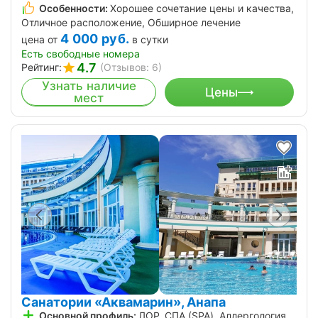
Особенности:
Хорошее сочетание цены и качества,
Отличное расположение, Обширное лечение
4 000
руб.
цена от
в сутки
Есть свободные номера
4.7
Рейтинг:
(Отзывов: 6)
Узнать наличие
Цены
мест
Санатории «Аквамарин», Анапа
Основной профиль:
ЛОР, СПА (SPA), Аллергология,