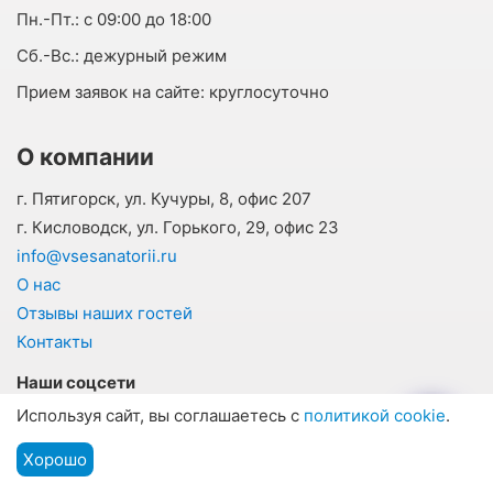
Пн.-Пт.:
с 09:00 до 18:00
Cб.-Вс.:
дежурный режим
Прием заявок на сайте:
круглосуточно
О компании
г. Пятигорск, ул. Кучуры, 8, офис 207
г. Кисловодск, ул. Горького, 29, офис 23
info@vsesanatorii.ru
О нас
Отзывы наших гостей
Контакты
Наши соцсети
Используя сайт, вы соглашаетесь с
политикой cookie
.
Хорошо
Подбор путевки
Мы на связи
Меню
Для гостей курортов