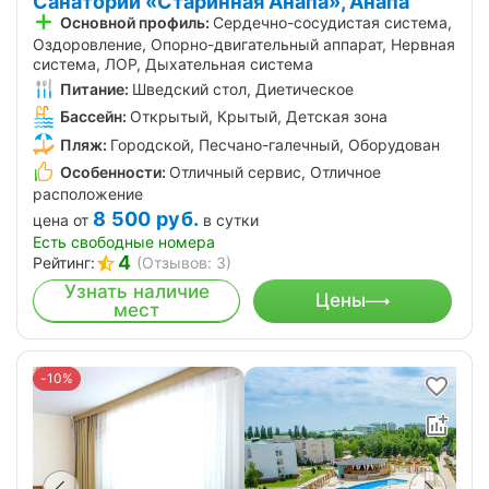
Санаторий «Старинная Анапа», Анапа
Основной профиль:
Сердечно-сосудистая система,
Оздоровление, Опорно-двигательный аппарат, Нервная
система, ЛОР, Дыхательная система
Питание:
Шведский стол, Диетическое
Бассейн:
Открытый, Крытый, Детская зона
Пляж:
Городской, Песчано-галечный, Оборудован
Особенности:
Отличный сервис, Отличное
расположение
8 500
руб.
цена от
в сутки
Есть свободные номера
4
Рейтинг:
(Отзывов: 3)
Узнать наличие
Цены
мест
-10%