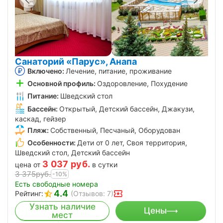
Санаторий «Парус», Анапа
Включено:
Лечение, питание, проживание
Основной профиль:
Оздоровление, Похудение
Питание:
Шведский стол
Бассейн:
Открытый, Детский бассейн, Джакузи,
каскад, гейзер
Пляж:
Собственный, Песчаный, Оборудован
Особенности:
Дети от 0 лет, Своя территория,
Шведский стол, Детский бассейн
3 037
руб.
цена от
в сутки
3 375
руб.
-10%
Есть свободные номера
4.4
Рейтинг:
(Отзывов: 7)
Узнать наличие
Цены
мест