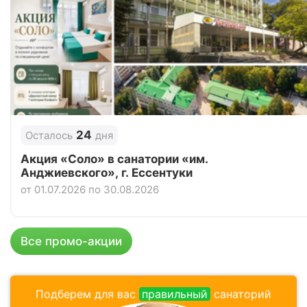
Цена в сутки
от
5 500
руб.
4.8
Рейтинг
Отзывы
5 отзывов
24
Осталось
дня
Акция «Соло» в санатории «им.
Анджиевского», г. Ессентуки
от 01.07.2026 по 30.08.2026
Все промо-акции
Подберем для вас
правильный
санаторий