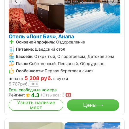
Отель «Лонг Бич», Анапа
Основной профиль:
Оздоровление
Питание:
Шведский стол
Бассейн:
Открытый, С подогревом, Детская зона
Пляж:
Собственный, Песчаный, Оборудован
Особенности:
Первая береговая линия
5 208
руб.
цена от
в сутки
5 787
руб.
-10%
Есть свободные номера
4.3
Рейтинг:
(Отзывов: 3)
Узнать наличие
Цены
мест