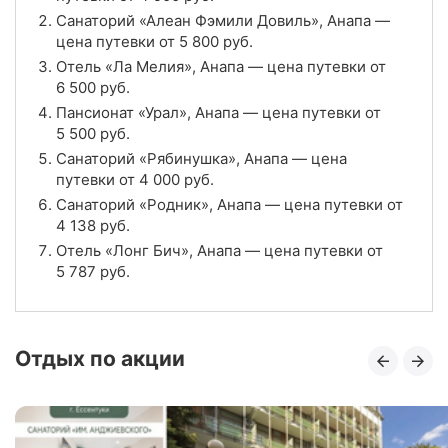
Санаторий «Алеан Фэмили Довиль», Анапа —
Отзывы
3 отзывов
цена путевки от
5 800
руб.
Отель «Ла Мелия», Анапа — цена путевки от
Отель «Лонг Бич», Анапа
6 500
руб.
Цена в сутки
Пансионат «Урал», Анапа — цена путевки от
от
5 787
руб.
5 500
руб.
4.3
Рейтинг
Санаторий «Рябинушка», Анапа — цена
путевки от
4 000
руб.
Отзывы
3 отзывов
Санаторий «Родник», Анапа — цена путевки от
4 138
руб.
Отель «Алеан Фэмили Ривьера», Анапа
Отель «Лонг Бич», Анапа — цена путевки от
5 787
руб.
Цена в сутки
от
4 900
руб.
5.0
Рейтинг
Отдых по акции
Отзывы
4 отзывов
Пансионат «Урал», Анапа