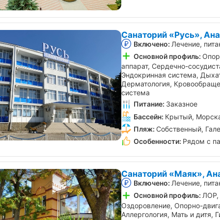
Санаторий «Русь», Ан
Включено:
Лечение, пита
Основной профиль:
Опор
аппарат, Сердечно-сосудист
Эндокринная система, Дыха
Дерматология, Кровообраще
система
Питание:
Заказное
Бассейн:
Крытый, Морска
Пляж:
Собственный, Гал
Особенности:
Рядом с п
Санаторий «Маяк», Ан
Включено:
Лечение, пита
Основной профиль:
ЛОР,
Оздоровление, Опорно-двига
Аллергология, Мать и дитя, 