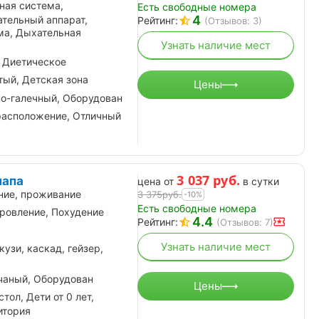
ная система,
Есть свободные номера
4
тельный аппарат,
Рейтинг:
(Отзывов: 3)
ма, Дыхательная
Узнать наличие мест
 Диетическое
ый, Детская зона
Цены
но-галечный, Оборудован
расположение, Отличный
3 037
руб.
напа
цена от
в сутки
ние, проживание
3 375
руб.
-10%
Есть свободные номера
ровление, Похудение
4.4
Рейтинг:
(Отзывов: 7)
Узнать наличие мест
узи, каскад, гейзер,
чаный, Оборудован
Цены
тол, Дети от 0 лет,
итория