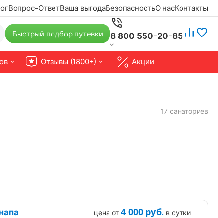
ог
Вопрос–Ответ
Ваша выгода
Безопасность
О нас
Контакты
Быстрый подбор путевки
8 800 550-20-85
ов
Отзывы (1800+)
Акции
17 санаториев
4 000
руб.
напа
цена от
в сутки