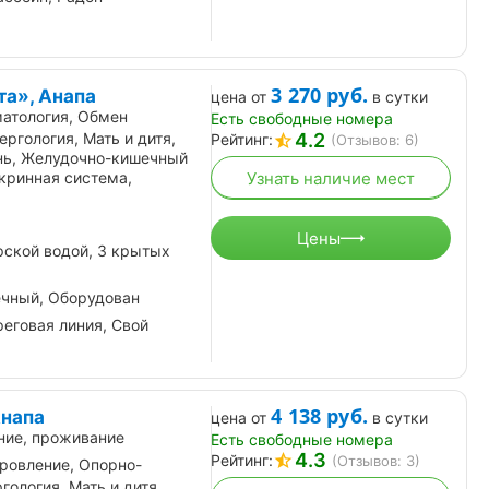
3 270
руб.
та», Анапа
цена от
в сутки
атология, Обмен
Есть свободные номера
4.2
ргология, Мать и дитя,
Рейтинг:
(Отзывов: 6)
нь, Желудочно-кишечный
Узнать наличие мест
окринная система,
Цены
ской водой, 3 крытых
ечный, Оборудован
еговая линия, Свой
4 138
руб.
Анапа
цена от
в сутки
ние, проживание
Есть свободные номера
4.3
Рейтинг:
(Отзывов: 3)
ровление, Опорно-
гология, Мать и дитя,