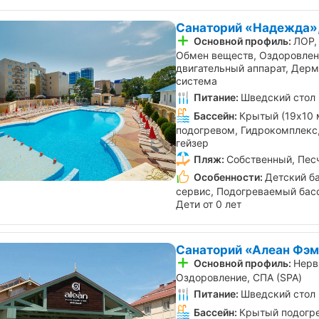
Санаторий «Надежда»,
Основной профиль:
ЛОР,
Обмен веществ, Оздоровлен
двигательный аппарат, Дерм
система
Питание:
Шведский стол
Бассейн:
Крытый (19х10 
подогревом, Гидрокомплекс,
гейзер
Пляж:
Собственный, Пес
Особенности:
Детский б
сервис, Подогреваемый басс
Дети от 0 лет
Санаторий «Алеан Фэм
Основной профиль:
Нерв
Оздоровление, СПА (SPA)
Питание:
Шведский стол
Бассейн:
Крытый подогре