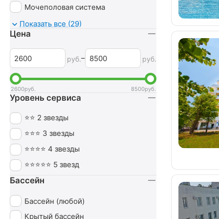
Мочеполовая система
Неврология
Показать все (29)
Цена
Нервная система
Обмен веществ
–
руб.
руб.
Оздоровительный
Опорно-двигательный аппарат
2600
руб.
8500
руб.
Уровень сервиса
Ортопедия
Офтальмология
⭐⭐ 2 звезды
Печень
⭐⭐⭐ 3 звезды
Похудение
⭐⭐⭐⭐ 4 звезды
Пульмонология
⭐⭐⭐⭐⭐ 5 звезд
Сердечно-сосудистая система
Бассейн
СПА (SPA)
Бассейн (любой)
Урология
Крытый бассейн