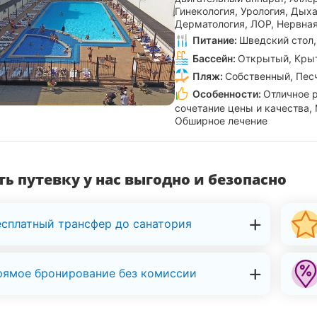
Гинекология, Урология, Дых
Дерматология, ЛОР, Нервна
Питание:
Шведский стол,
Бассейн:
Открытый, Кры
Пляж:
Собственный, Пес
Особенности:
Отличное 
сочетание цены и качества,
Обширное лечение
ь путевку у нас выгодно и безопасно
есплатный трансфер до санатория
рямое бронирование без комиссии