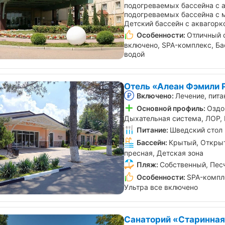
подогреваемых бассейна с а
подогреваемых бассейна с 
Детский бассейн с аквагорк
Особенности:
Отличный с
включено, SPA-комплекс, Ба
водой
Отель «Алеан Фэмили 
Включено:
Лечение, пита
Основной профиль:
Оздо
Дыхательная система, ЛОР,
Питание:
Шведский стол
Бассейн:
Крытый, Открыт
пресная, Детская зона
Пляж:
Собственный, Пес
Особенности:
SPA-компл
Ультра все включено
Санаторий «Старинная