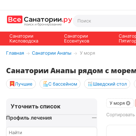
Санатории
Санатории
Санато
Кисловодска
Ессентуков
Пятиго
Главная
Санатории Анапы
У моря
→
→
Санатории Анапы рядом с море
Лучшие
С бассейном
Шведский стол
У моря
Уточнить список
Сортировать 
Профиль лечения