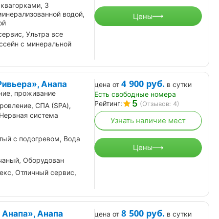
квагорками, 3
минерализованной водой,
Цены
ой
ервис, Ультра все
ссейн с минеральной
4 900
руб.
Ривьера», Анапа
цена от
в сутки
ние, проживание
Есть свободные номера
5
Рейтинг:
(Отзывов: 4)
ровление, СПА (SPA),
 Нервная система
Узнать наличие мест
ый с подогревом, Вода
Цены
чаный, Оборудован
екс, Отличный сервис,
8 500
руб.
 Анапа», Анапа
цена от
в сутки