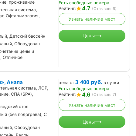
ние, проживание
Есть свободные номера
4.7
Рейтинг:
(Отзывов: 6)
тельная система,
т, Офтальмология,
Узнать наличие мест
Цены
ый, Детский бассейн
чаный, Оборудован
очетание цены и
, Отличное
3 400
руб.
», Анапа
цена от
в сутки
тельная система, ЛОР,
Есть свободные номера
4.6
ние, СПА (SPA),
Рейтинг:
(Отзывов: 7)
Узнать наличие мест
ведский стол
ый (без подогрева), С
Цены
чаный, Оборудован
ассейн, Радон