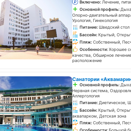
Включено:
Лечение, пита
Основной профиль:
Дыха
Опорно-двигательный аппара
Урология, Гинекология
Питание:
Шведский стол
Бассейн:
Крытый, Открыт
Пляж:
Собственный, Пес
Особенности:
Хорошее с
качества, Обширное лечение
расположение
Санатории «Аквамарин
Основной профиль:
Дыха
Нервная система, Оздоровле
Аллергология
Питание:
Диетическое, Ш
Бассейн:
Крытый, Открыт
аквапарком, Детская зона
Пляж:
Собственный, Пес
Особенности:
Большой б