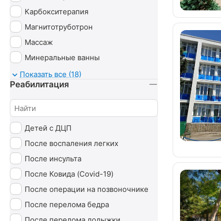
Карбокситерапия
Магнитотруботрон
Массаж
Минеральные ванны
Озонотерапия
Показать все (18)
Реабилитация
Психотерапия
Радоновые ванны
Сероводородные ванны
Детей с ДЦП
Сухие ванны (углекислые)
После воспаления легких
Тамбуканская грязь
После инсульта
Ударно-волновая терапия (УВТ)
После Ковида (Covid-19)
Без лечения
После операции на позвоночнике
После перелома бедра
После перелома лодыжки