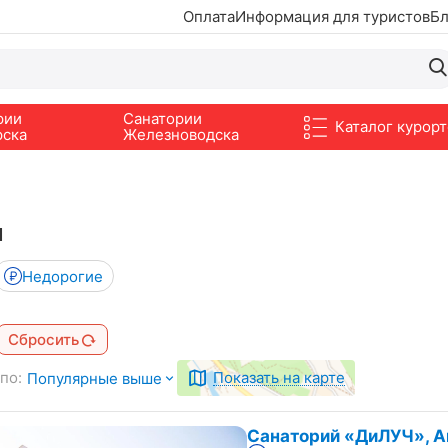
Оплата
Информация для туристов
Бл
рии
Санатории
Каталог курорт
рска
Железноводска
м
Недорогие
Сбросить
по:
Показать на карте
Популярные выше
Санаторий «ДиЛУЧ», А