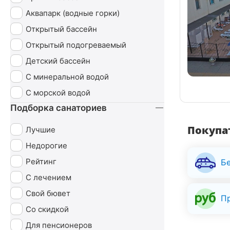
Эндокринная система
Аквапарк (водные горки)
Открытый бассейн
Открытый подогреваемый
Детский бассейн
С минеральной водой
С морской водой
Подборка санаториев
Покупат
Лучшие
Недорогие
Рейтинг
Б
С лечением
Свой бювет
П
Со скидкой
Для пенсионеров