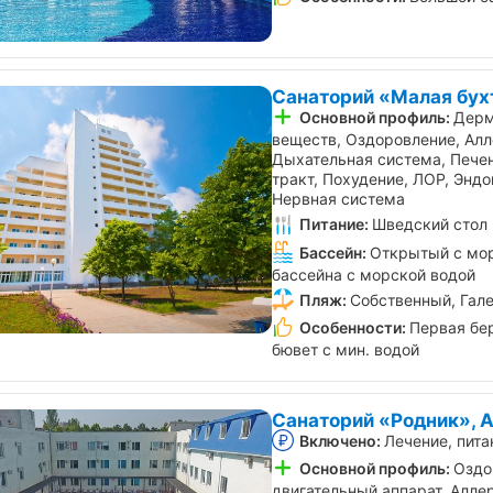
Санаторий «Малая бух
Основной профиль:
Дерм
веществ, Оздоровление, Алле
Дыхательная система, Пече
тракт, Похудение, ЛОР, Энд
Нервная система
Питание:
Шведский стол
Бассейн:
Открытый с мор
бассейна с морской водой
Пляж:
Собственный, Гал
Особенности:
Первая бер
бювет с мин. водой
Санаторий «Родник», 
Включено:
Лечение, пита
Основной профиль:
Оздо
двигательный аппарат, Аллер