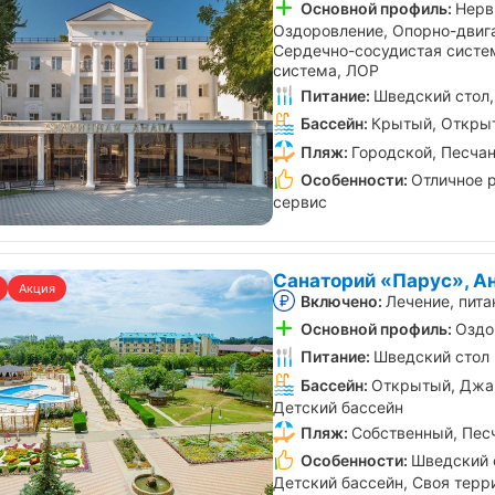
Основной профиль:
Нерв
Оздоровление, Опорно-двига
Сердечно-сосудистая систе
система, ЛОР
Питание:
Шведский стол,
Бассейн:
Крытый, Открыт
Пляж:
Городской, Песча
Особенности:
Отличное 
сервис
Санаторий «Парус», А
Акция
Включено:
Лечение, пита
Основной профиль:
Оздо
Питание:
Шведский стол
Бассейн:
Открытый, Джак
Детский бассейн
Пляж:
Собственный, Пес
Особенности:
Шведский с
Детский бассейн, Своя терр