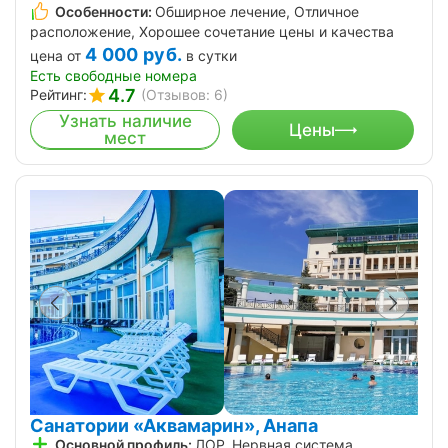
Особенности:
Обширное лечение, Отличное
расположение, Хорошее сочетание цены и качества
4 000
руб.
цена от
в сутки
Есть свободные номера
4.7
Рейтинг:
(Отзывов: 6)
Узнать наличие
Цены
мест
Санатории «Аквамарин», Анапа
Основной профиль:
ЛОР, Нервная система,