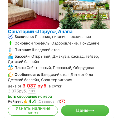
Санаторий «Парус», Анапа
Включено:
Лечение, питание, проживание
Основной профиль:
Оздоровление, Похудение
Питание:
Шведский стол
Бассейн:
Открытый, Джакузи, каскад, гейзер,
Детский бассейн
Пляж:
Собственный, Песчаный, Оборудован
Особенности:
Шведский стол, Дети от 0 лет,
Детский бассейн, Своя территория
3 037
руб.
цена от
в сутки
3 375
руб.
-10%
Есть свободные номера
4.4
Рейтинг:
(Отзывов: 7)
Узнать наличие
Цены
мест