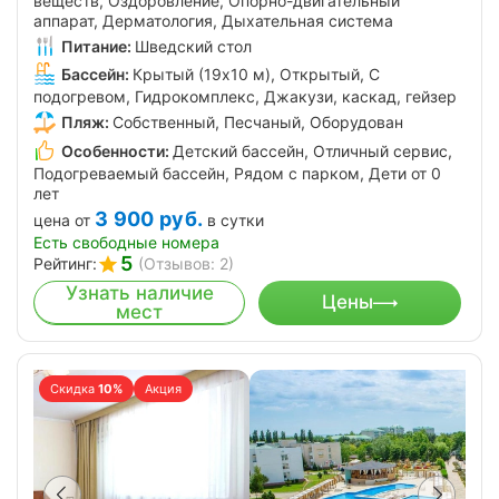
веществ, Оздоровление, Опорно-двигательный
аппарат, Дерматология, Дыхательная система
Питание:
Шведский стол
Бассейн:
Крытый (19х10 м), Открытый, С
подогревом, Гидрокомплекс, Джакузи, каскад, гейзер
Пляж:
Собственный, Песчаный, Оборудован
Особенности:
Детский бассейн, Отличный сервис,
Подогреваемый бассейн, Рядом с парком, Дети от 0
лет
3 900
руб.
цена от
в сутки
Есть свободные номера
5
Рейтинг:
(Отзывов: 2)
Узнать наличие
Цены
мест
Скидка
10%
Акция