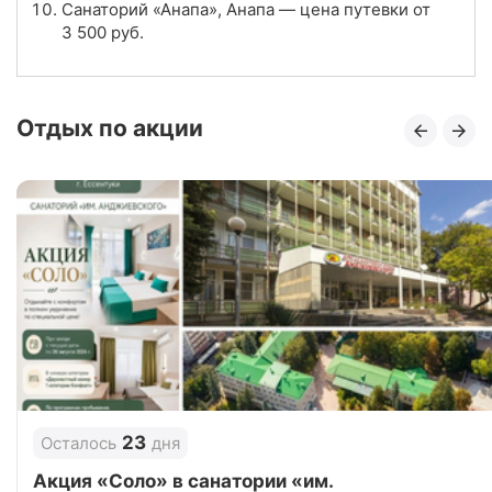
Санаторий «Анапа», Анапа — цена путевки от
3 500
руб.
Санаторий «Анапа», Анапа
Цена в сутки
от
3 500
руб.
Отдых по акции
3.8
Рейтинг
Отзывы
4 отзывов
Санаторий «Малая бухта», Анапа
Цена в сутки
от
3 270
руб.
4.2
Рейтинг
Отзывы
6 отзывов
Санаторий «Маяк», Анапа
23
Осталось
дня
Цена в сутки
от
5 600
руб.
Акция «Соло» в санатории «им.