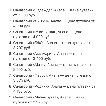
Цена в сутки
от
4 000
руб.
Санаторий «Надежда», Анапа — цена путевки
4.7
Рейтинг
от
3 900
руб.
Санаторий «ДиЛУЧ», Анапа — цена путевки от
Отзывы
3 отзывов
4 000
руб.
Санаторий «Рябинушка», Анапа — цена
Санатории «Аквамарин», Анапа
путевки от
4 000
руб.
Цена в сутки
Санаторий «БФО», Анапа — цена путевки от
от
3 400
руб.
3 207
руб.
4.6
Рейтинг
Санатории «Аквамарин», Анапа — цена
путевки от
3 400
руб.
Отзывы
7 отзывов
Санаторий «Маяк», Анапа — цена путевки от
5 600
руб.
Санаторий «Родник», Анапа
Санаторий «Парус», Анапа — цена путевки от
3 375
руб.
Цена в сутки
от
4 138
руб.
Санаторий «Родник», Анапа — цена путевки от
4 138
руб.
4.3
Рейтинг
Санаторий «Малая бухта», Анапа — цена
путевки от
3 270
руб.
Отзывы
3 отзывов