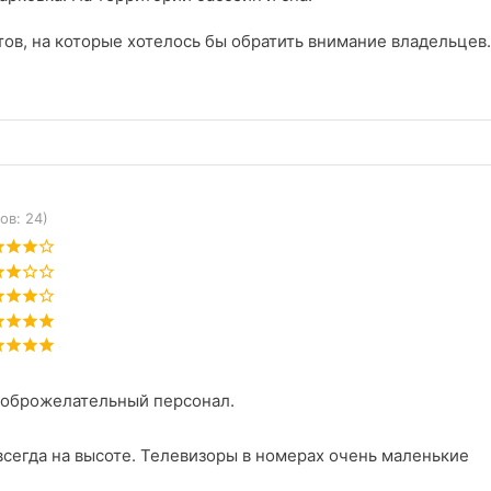
тов, на которые хотелось бы обратить внимание владельцев
ообще такие вещи воспринимаю негативно, а тут предлагаетс
работать над обучением официантов ресторана таким просте
та в разное время обслуживали и верно так и не запомнили)
чие овощи с уже холодным шашлыком:)
ов: 24)
доброжелательный персонал.
Уборка номеров не всегда на высоте. Телевизоры в номерах очень маленькие