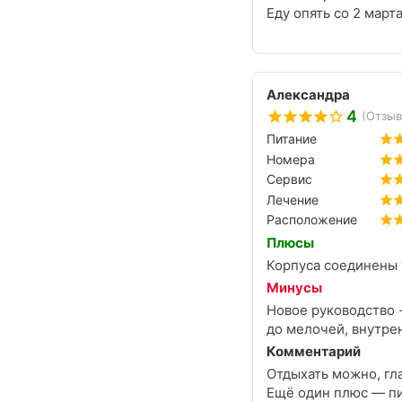
Еду опять со 2 марта
Александра
4
(Отзыв
Питание
Номера
Сервис
Лечение
Расположение
Плюсы
Корпуса соединены 
Минусы
Новое руководство - экспериментирует - это чувствуют на себе о
до мелочей, внутре
Комментарий
Отдыхать можно, гла
Ещё один плюс — пи