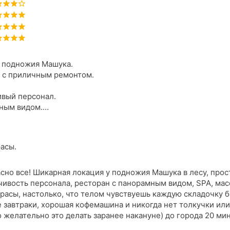
 подножия Машука.
 с приличным ремонтом.
вый персонал.
ным видом.
н.
и и хорошая кофемашина.
и и очередей.
асы.
процедуры.
 города по лесопарковой зоне.
асно все! Шикарная локация у подножия Машука в лесу, про
чивость персонала, ресторан с панорамным видом, SPA, ма
расы, настолько, что телом чувствуешь каждую складочку 
 завтраки, хорошая кофемашина и никогда нет толкучки или
 желательно это делать заранее накануне) до города 20 ми
номера делюкс форрест и супериор). Однозначно рекомендую!