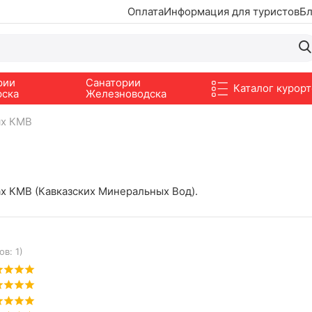
Оплата
Информация для туристов
Бл
рии
Санатории
Каталог курорт
рска
Железноводска
ях КМВ
х КМВ (Кавказских Минеральных Вод).
в: 1)