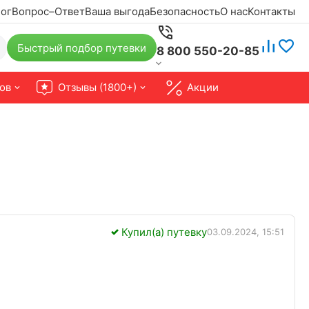
ог
Вопрос–Ответ
Ваша выгода
Безопасность
О нас
Контакты
Быстрый подбор путевки
8 800 550-20-85
ов
Отзывы (1800+)
Акции
Купил(а) путевку
03.09.2024, 15:51