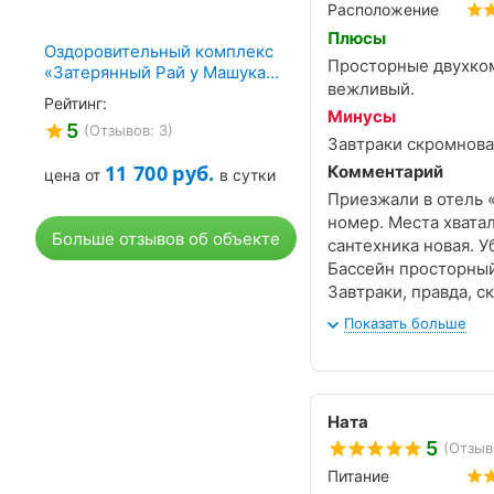
Расположение
Плюсы
Оздоровительный комплекс
Просторные двухком
«Затерянный Рай у Машука»,
вежливый.
Пятигорск
Рейтинг:
Минусы
5
(Отзывов: 3)
Завтраки скромнова
11 700
руб.
Комментарий
цена от
в сутки
Приезжали в отель 
номер. Места хватал
Больше отзывов об объекте
сантехника новая. 
Бассейн просторный,
Завтраки, правда, с
Спасибо всему колл
Показать больше
Ната
5
(Отзыв
Питание