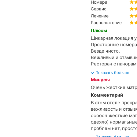
Номера
Сервис
Лечение
Расположение
Плюсы
Шикарная локация у
Просторные номера
Везде чисто.
Вежливый и отзывчи
Ресторан с панорам
Просторный бассей
Показать больше
Нормальные завтрак
Минусы
Отсутствие толкучк
Очень жесткие матр
Удобная запись на 
Комментарий
20 минут пешком до
В этом отеле прекр
вежливость и отзыв
оооооч жесткие мат
одеяло) нормальные
проблем нет, просто