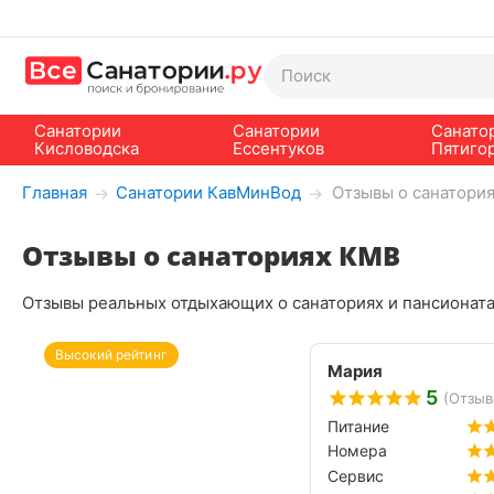
Санатории
Санатории
Санато
Кисловодска
Ессентуков
Пятиго
Главная
Санатории КавМинВод
Отзывы о санатори
→
→
Отзывы о санаториях КМВ
Отзывы реальных отдыхающих о санаториях и пансионата
Высокий рейтинг
Мария
5
(Отзыво
Питание
Номера
Сервис