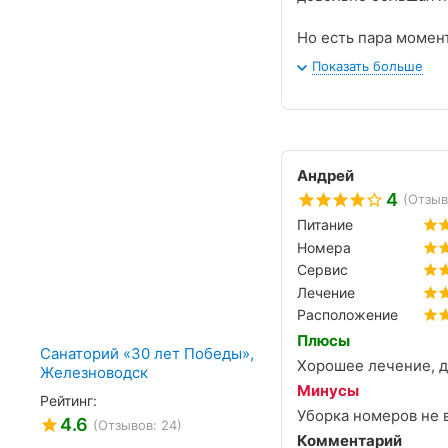
Но есть пара момен
время завтрака. Я в
Показать больше
вторых, следует по
(два разных официан
пришлось есть горя
Андрей
4
(Отзыв
Питание
Номера
Сервис
Лечение
Расположение
Плюсы
Санаторий «30 лет Победы»,
Хорошее лечение, 
Железноводск
Минусы
Рейтинг:
4.6
(Отзывов: 24)
Комментарий