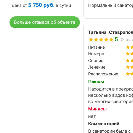
5 750
руб.
Нормальный санатор
цена от
в сутки
Больше отзывов об объекте
Татьяна ,Ставропо
5
(Отзыв
Питание
Номера
Сервис
Лечение
Расположение
Плюсы
Находится в прекра
несколько видов коф
во многих санатория
Минусы
нет
Комментарий
В санатории была с 