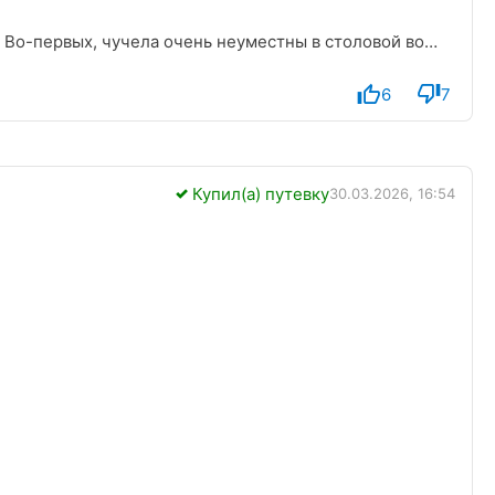
. Во-первых, чучела очень неуместны в столовой во
я есть, глядя по сути на мертвые тела животных. А во-
йшим вещам как записывать заказ, а не запоминать
6
7
. Это в одно из посещений привело к тому, что
Купил(а) путевку
30.03.2026, 16:54