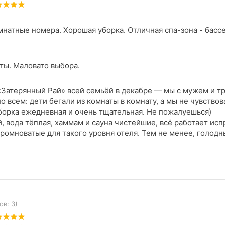
натные номера. Хорошая уборка. Отличная спа-зона - бассе
ты. Маловато выбора.
«Затерянный Рай» всей семьёй в декабре — мы с мужем и т
о всем: дети бегали из комнаты в комнату, а мы не чувствов
Уборка ежедневная и очень тщательная. Не пожалуешься)
 вода тёплая, хаммам и сауна чистейшие, всё работает исп
кромноватые для такого уровня отеля. Тем не менее, голодн
ективу за заботу и тёплый приём!
ов: 3)