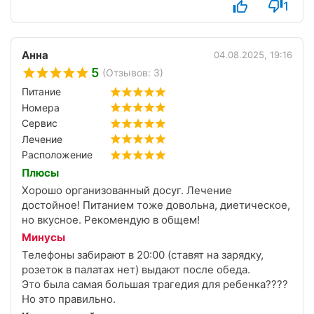
1
объеме. Комфортное размещение. Питание
прекрасное. Ежедневно фрукты, овощи, говядина.
Благодарим за гостеприимство, надеемся
Анна
04.08.2025, 19:16
встретиться вновь❤️❤️❤️
5
(Отзывов: 3)
Питание
Номера
Сервис
Лечение
Расположение
Плюсы
Хорошо организованный досуг. Лечение
достойное! Питанием тоже довольна, диетическое,
но вкусное. Рекомендую в общем!
Минусы
Телефоны забирают в 20:00 (ставят на зарядку,
розеток в палатах нет) выдают после обеда.
Это была самая большая трагедия для ребенка????
Но это правильно.