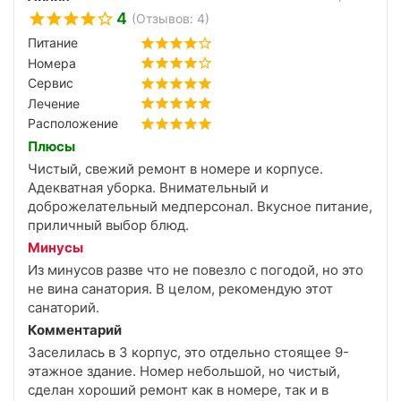
Лечение организовано на высшем уровне: врач
4
(Отзывов: 4)
внимательно выслушал, подобрал процедуры
именно под мои жалобы, всё проходило по
Питание
расписанию, без очередей и суеты. Медсёстры
Номера
доброжелательные, всё объясняют, следят за
Сервис
самочувствием. Уехала с ощущением, что здоровье
Лечение
действительно подлатали.
Расположение
Питание хорошее, добротное: всё свежее, порции
Плюсы
сытные, выбор есть, но без особых изысков —
Чистый, свежий ремонт в номере и корпусе.
именно то, что нужно для оздоровительного
Адекватная уборка. Внимательный и
отдыха. Никто не остался голодным, и это главное.
доброжелательный медперсонал. Вкусное питание,
А расположение — просто находка, через дорогу
приличный выбор блюд.
огромный городской парк с бюветами. До вокзала
буквально три минуты пешком — приехала и
Минусы
уехала без всякого такси.
Из минусов разве что не повезло с погодой, но это
Если получится по датам и бюджету, обязательно
не вина санатория. В целом, рекомендую этот
вернусь ещё раз — санаорий того стоит.
санаторий.
Рекомендую всем, кто ищет спокойный,
Комментарий
качественный отдых без переплат.
Заселилась в 3 корпус, это отдельно стоящее 9-
этажное здание. Номер небольшой, но чистый,
сделан хороший ремонт как в номере, так и в