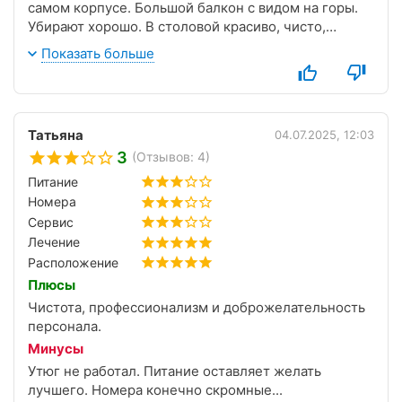
самом корпусе. Большой балкон с видом на горы.
Убирают хорошо. В столовой красиво, чисто,
кормят неплохо, хороший выбор блюд на заказ.
Показать больше
Лечение назначено по моему профилю, процедуры
отпускаются по времени, очередей практически
нет. Отношение медицинского персонала
отличное, все работники внимательные, всегда с
Татьяна
04.07.2025, 12:03
улыбками. Не совсем повезло нам с погодой, но это
3
(Отзывов: 4)
явление природы и его нам не изменить. Но, как
поется в песне -" у природы нет плохой погоды... ".
Питание
По итогам своего пребывания здесь я могу
Номера
порекомендовать данный санаторий)))
Сервис
Лечение
Расположение
Плюсы
Чистота, профессионализм и доброжелательность
персонала.
Минусы
Утюг не работал. Питание оставляет желать
лучшего. Номера конечно скромные...