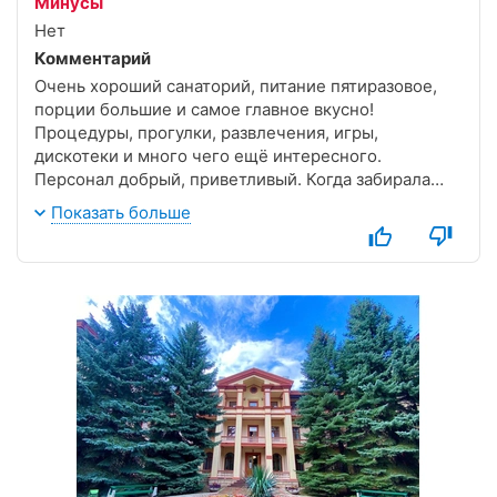
улучшились, думала от такого питания поправится,
Минусы
а нет, слава богу выглядит хорошо!
Нет
Научились стирать своё нижнее бельё, убирать за
Комментарий
собой, заправлять постель и поддерживать чистоту.
Очень хороший санаторий, питание пятиразовое,
Очень много плюсов от дисциплины.
порции большие и самое главное вкусно!
Рекомендуем санаторий. Детям понравилось.
Процедуры, прогулки, развлечения, игры,
Надеемся в следующем году приедем ещё раз.
дискотеки и много чего ещё интересного.
Персонал добрый, приветливый. Когда забирала
ребёнка из санатория, уезжал со слезами, уж очень
Показать больше
полюбились ему воспитатели и мед.персонал. С
удовольствием поедим туда ещё.