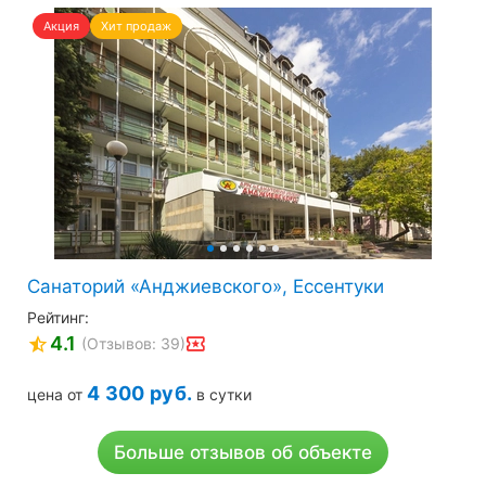
Акция
Хит продаж
Санаторий «Анджиевского», Ессентуки
Рейтинг:
4.1
(Отзывов: 39)
4 300
руб.
цена от
в сутки
Больше отзывов об объекте