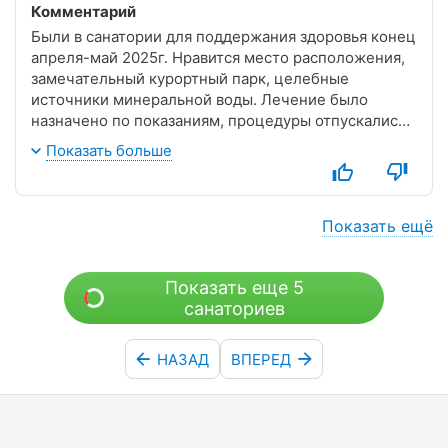
Комментарий
Были в санатории для поддержания здоровья конец
апреля-май 2025г. Нравится место расположения,
замечательный курортный парк, целебные
источники минеральной воды. Лечение было
назначено по показаниям, процедуры отпускались
четко, оперативно, очередей практически не было.
Показать больше
Отношение медперсонала в лечебном корпусе
вежливое, доброжелательное. Особенно хочется
отметить медсестру кабинета грязелечения Сюр
Наталью Николаевну, ее приветливость,
Показать ещё
позитивную ауру вокруг нее, так же медсестру на
ваннах Бабякину Наталью Викторовну. С погодой не
Показать еще 5
повезло, но с ней в этом году везде так.
санаториев
НАЗАД
ВПЕРЕД