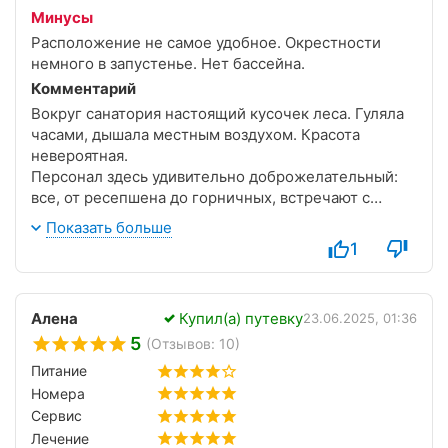
Минусы
Расположение не самое удобное. Окрестности
немного в запустенье. Нет бассейна.
Комментарий
Вокруг санатория настоящий кусочек леса. Гуляла
часами, дышала местным воздухом. Красота
невероятная.
Персонал здесь удивительно доброжелательный:
все, от ресепшена до горничных, встречают с
искренней улыбкой, здороваются, спрашивают о
Показать больше
самочувствии. Чувствуешь себя не просто гостем,
1
а человеком, о котором действительно заботятся.
В столовой отдельная благодарность поварам и
всем кухонным работникам. Я не ем мясо, и они
Алена
Купил(а) путевку
23.06.2025, 01:36
подошли к моему питанию почти индивидуально.
5
(Отзывов: 10)
Всегда предлагали альтернативы, овощные блюда,
рыбу, каши, салаты — всего хватало с избытком,
Питание
даже порой казалось, что слишком щедро. Всё
Номера
свежее, вкусное, полезное, уходила из-за стола
Сервис
довольная и сытая.
Лечение