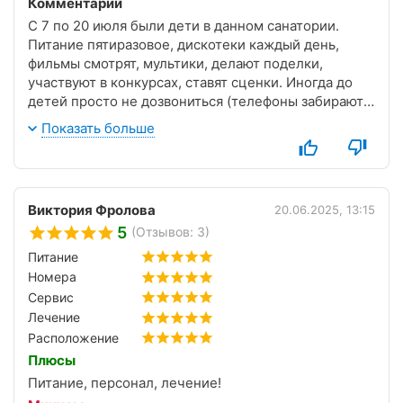
Комментарий
С 7 по 20 июля были дети в данном санатории.
Питание пятиразовое, дискотеки каждый день,
фильмы смотрят, мультики, делают поделки,
участвуют в конкурсах, ставят сценки. Иногда до
детей просто не дозвониться (телефоны забирают,
выдают вечером после 16:00 и это правильно), не
Показать больше
дозвонится, потому что у них друзья, у них
дискотека, и тд.. Не до родителей им:) а мы ж
переживаем.
Дети в комнатах заселились оторвы, начиная с
Виктория Фролова
20.06.2025, 13:15
моих, приносим извинения у воспитателей за
5
(Отзывов: 3)
маленьких хулиганок, но дня через три втянулись в
дисциплину и всё было ок. Отношение хорошее,
Питание
никого не обижали.
Номера
Что сказать про лечение, со слов дочери:
Сервис
гидромассаж, аромосауна, массаж, соляная
Лечение
комната, грязелечение и конечно же питьё
Расположение
минеральной воды дали свои результаты. У дочки
Плюсы
загиб жёлчного, застои, кожа в мелких прыщиках
Питание, персонал, лечение!
всегда, за две недели кожные покровы значительно