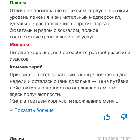
Плюсы
Отличное проживание в третьем корпусе, высокий
уровень лечения и внимательный медперсонал,
идеальное расположение напротив парка с
бюветами и рядом с вокзалом, полное
соответствие цены и качества услуг.
Минусы
Питание хорошее, но без особого разнообразия или
изысков.
Комментарий
Приезжала в этот санаторий в конце ноября на две
недели и осталась очень довольна — цена путёвки
действительно полностью оправдана тем, что
здесь получают гости.
Жила в третьем корпусе, и проживание меня
просто порадовало: номер светлый, после ремонта,
Показать больше
мебель удобная, сантехника новая, всё работает
без наречий. Уборка ежедневная, бельё свежее,
чувствовала себя комфортно, как в хорошем
домашнем уголке.
Лилия
15.10.2025, 11:07