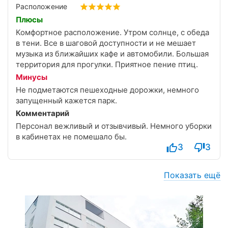
Ещё одно открытие это занятия ЛФК. Тренер ведёт
Расположение
их так интересно, грамотно и с такой позитивной
Плюсы
энергией, что хотелось ходить каждый день. Я
Комфортное расположение. Утром солнце, с обеда
даже докупила дополнительные сеансы за свой
в тени. Все в шаговой доступности и не мешает
счёт)).
музыка из ближайших кафе и автомобили. Большая
Кому-то нужен активный отдых, кому-то роскошь и
территория для прогулки. Приятное пение птиц.
развлечения, а мне именно такая тихая, душевная
атмосфера. Здесь всё совпало идеально с моим
Минусы
состоянием души. Спасибо огромное всему
Не подметаются пешеходные дорожки, немного
коллективу за заботу, тепло и эти незабываемые
запущенный кажется парк.
осенние дни. Уже планирую вернуться, возможно,
Комментарий
весной ❤️
Персонал вежливый и отзывчивый. Немного уборки
в кабинетах не помешало бы.
3
3
Показать ещё