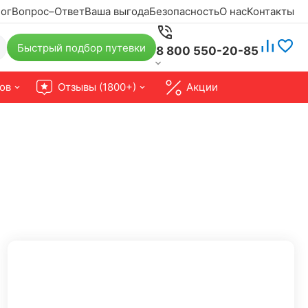
ог
Вопрос–Ответ
Ваша выгода
Безопасность
О нас
Контакты
Быстрый подбор путевки
8 800 550-20-85
ов
Отзывы (1800+)
Акции