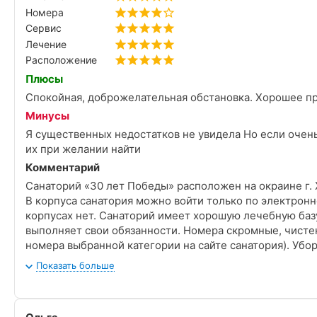
Номера
Сервис
Лечение
Расположение
Плюсы
Спокойная, доброжелательная обстановка. Хорошее п
Минусы
Я существенных недостатков не увидела Но если очень
их при желании найти
Комментарий
Санаторий «30 лет Победы» расположен на окраине г. 
В корпуса санатория можно войти только по электронн
корпусах нет. Санаторий имеет хорошую лечебную баз
выполняет свои обязанности. Номера скромные, чисте
номера выбранной категории на сайте санатория). Убо
ремонт в номерах на 1-ом этаже. Но это необходимые
Показать больше
Питание диетическое, довольно разнообразное, но за 
питанию у меня только к холодным вторым блюдам. Но 
и остывшее блюдо можно подогреть.