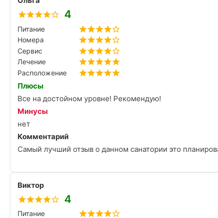
Ольга
В целом от санатория «30 лет Победы» у меня положи
вернусь снова. Спасибо руководству санатория, меди
4
хорошую работу.
Питание
Номера
Сервис
Лечение
Расположение
Плюсы
Все на достойном уровне! Рекомендую!
Минусы
нет
Комментарий
Самый лучший отзыв о данном санатории это планиров
Виктор
4
Питание