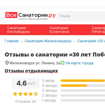
Санатории
Санатории
Санато
Кисловодска
Ессентуков
Пятиго
Главная
Санатории Железноводска
Санаторий «30 
→
→
Отзывы о санатории «30 лет По
Железноводск ул. Ленина, 2а
На карте города
Отзывы отдыхающих
5 звёзд
4.6
из 5
4 звезды
3 звезды
2 звезды
1 звезда
Отзывов: 24