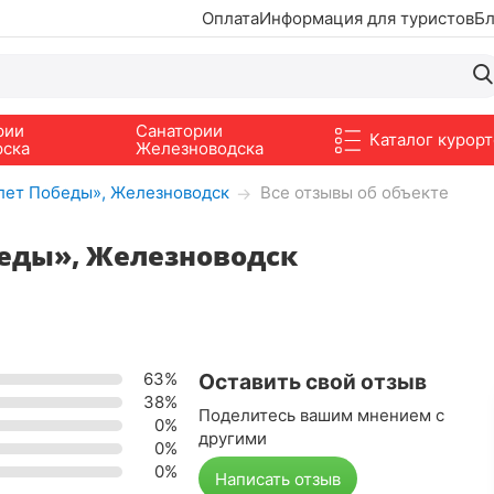
Оплата
Информация для туристов
Бл
рии
Санатории
Каталог курорт
рска
Железноводска
лет Победы», Железноводск
Все отзывы об объекте
→
беды», Железноводск
63%
Оставить свой отзыв
38%
Поделитесь вашим мнением с
0%
другими
0%
0%
Написать отзыв