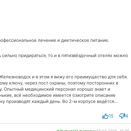
рофессиональное лечение и диетическое питание.
 сильно придираться, то и в пятизвёздочный отелях можно
Железноводск и в этом я вижу его преимущество для себя.
ому ключу, через пост охраны, поэтому посторонних в
у. Опытный медицинский персонал хорошо знает и
нькие, всё необходимое имеется (смотрите описание
рку производят каждый день. Во 2-м корпусе ведëтся
 работы и они практически не мешают отдыхающим.
две недели лечения, конечно, повторяется. Претензии по
15
4
это мелочи, т.к. в обеденном зале имеется микроволновка