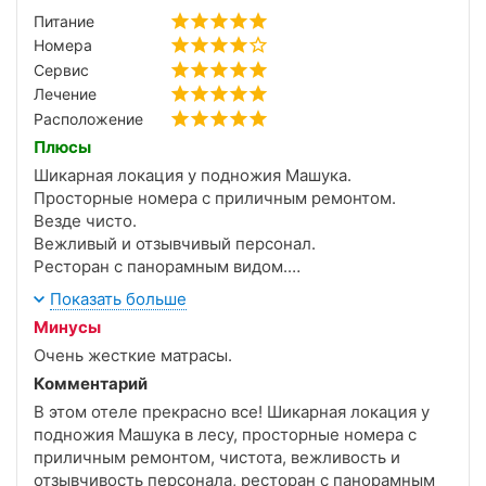
Спасибо всему коллективу за заботу и тёплый
Питание
приём!
Номера
Сервис
Лечение
Расположение
Плюсы
Шикарная локация у подножия Машука.
Просторные номера с приличным ремонтом.
Везде чисто.
Вежливый и отзывчивый персонал.
Ресторан с панорамным видом.
Просторный бассейн.
Показать больше
Нормальные завтраки и хорошая кофемашина.
Минусы
Отсутствие толкучки и очередей.
Очень жесткие матрасы.
Удобная запись на процедуры.
20 минут пешком до города по лесопарковой зоне.
Комментарий
В этом отеле прекрасно все! Шикарная локация у
подножия Машука в лесу, просторные номера с
приличным ремонтом, чистота, вежливость и
отзывчивость персонала, ресторан с панорамным