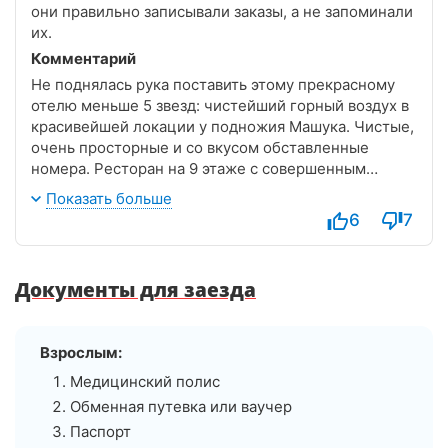
они правильно записывали заказы, а не запоминали
их.
Комментарий
Не поднялась рука поставить этому прекрасному
отелю меньше 5 звезд: чистейший горный воздух в
красивейшей локации у подножия Машука. Чистые,
очень просторные и со вкусом обставленные
номера. Ресторан на 9 этаже с совершенным
видом) Охраняемая и довольно большая парковка.
Показать больше
На территории бассейн и спа.
6
7
Но есть пара моментов, на которые хотелось бы
обратить внимание владельцев. Во-первых, чучела
Документы для заезда
очень неуместны в столовой во время завтрака. Я
вообще такие вещи воспринимаю негативно, а тут
предлагается есть, глядя по сути на мертвые тела
Взрослым:
животных. А во-вторых, следует поработать над
обучением официантов ресторана таким
Медицинский полис
простейшим вещам как записывать заказ, а не
Обменная путевка или ваучер
запоминать (два разных официанта в разное время
Паспорт
обслуживали и верно так и не запомнили). Это в