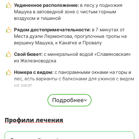
Уединенное расположение:
в лесу у подножия
Машука в заповедной зоне с чистым горным
воздухом и тишиной
Рядом достопримечательности:
в 7 минутах от
Места дуэли Лермонтова, прогулочные тропы на
вершину Машука, к Канатке и Провалу
Свой бювет:
с минеральной водой «Славяновская»
из Железноводска
Номера с видом:
с панорамными окнами на горы и
лес, есть варианты с балконами для ужинов с видом
на закат
Комфортное проживание:
хорошая звукоизоляция,
Подробнее
ортопедические матрасы, качественный текстиль,
блэкаут шторы, сплит-системы
Профили лечения
Cовременный медицинский центр:
лаборатория,
врачи 6 профилей, физиопроцедуры, ингаляции,
грязелечение, бесплатная консультация терапевта