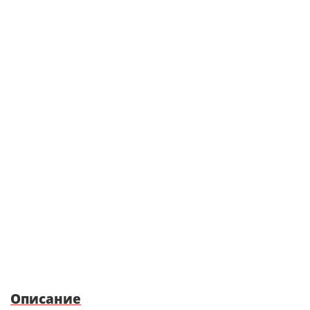
Бештау и лес
Спорт:
тренажерный зал, лесные тропы для
пробежек, качественный сервис
Описание