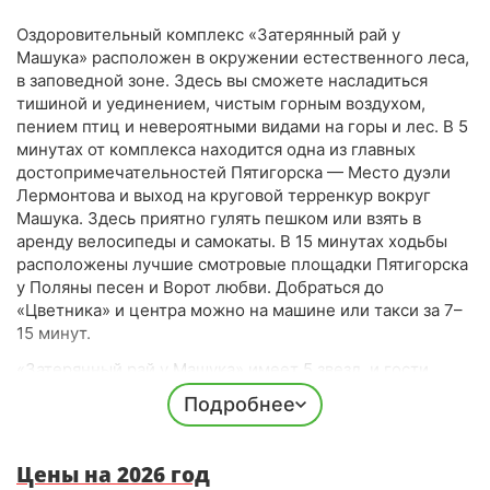
Оздоровительный комплекс «Затерянный рай у
Машука» расположен в окружении естественного леса,
в заповедной зоне. Здесь вы сможете насладиться
тишиной и уединением, чистым горным воздухом,
пением птиц и невероятными видами на горы и лес. В 5
минутах от комплекса находится одна из главных
достопримечательностей Пятигорска — Место дуэли
Лермонтова и выход на круговой терренкур вокруг
Машука. Здесь приятно гулять пешком или взять в
аренду велосипеды и самокаты. В 15 минутах ходьбы
расположены лучшие смотровые площадки Пятигорска
у Поляны песен и Ворот любви. Добраться до
«Цветника» и центра можно на машине или такси за 7–
15 минут.
«Затерянный рай у Машука» имеет 5 звезд, и гости
отмечают высокий уровень сервиса и комфорта.
Подробнее
Комплекс располагает своей закрытой территорией с
коттеджами, летними шатрами, английским садом,
каскадным водопадом и бассейном под открытым
Цены на 2026 год
небом. На территории также находится собственный