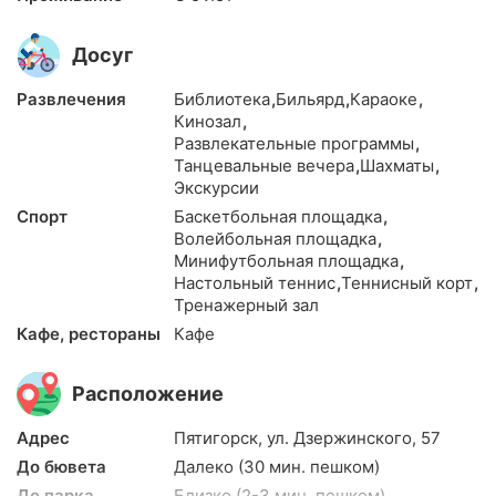
Досуг
Развлечения
Библиотека
,
Бильярд
,
Караоке
,
Кинозал
,
Развлекательные программы
,
Танцевальные вечера
,
Шахматы
,
Экскурсии
Спорт
Баскетбольная площадка
,
Волейбольная площадка
,
Минифутбольная площадка
,
Настольный теннис
,
Теннисный корт
,
Тренажерный зал
Кафе, рестораны
Кафе
Расположение
Адрес
Пятигорск, ул. Дзержинского, 57
До бювета
Далеко (30 мин. пешком)
До парка
Близко (2-3 мин. пешком)