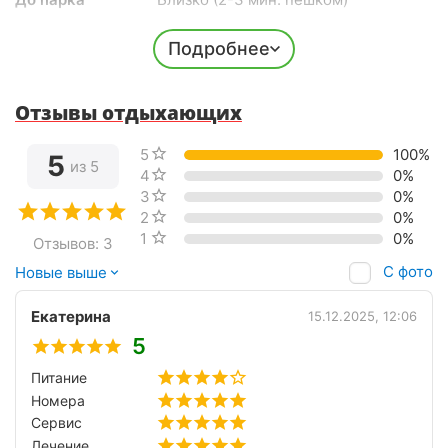
До центра города
Далеко (30 мин. пешком)
Подробнее
До ж/д вокзала
15 мин. на авто
До аэропорта
30 мин. на авто
Долгота
43.0801
Отзывы отдыхающих
Широта
44.0640
5 звёзд
100%
5
из 5
4 звезды
0%
3 звезды
0%
2 звезды
0%
1 звезда
0%
Отзывов: 3
С фото
Новые выше
Екатерина
15.12.2025, 12:06
5
Питание
Номера
Сервис
Лечение