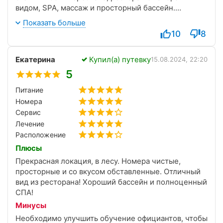
видом, SPA, массаж и просторный бассейн.
Единственный минус — ну оооооч жесткие
Показать больше
матрасы, настолько, что телом чувствуешь каждую
10
8
складочку белья))) не помогло даже подложенное
дополнительное одеяло) нормальные завтраки,
Екатерина
Купил(а) путевку
хорошая кофемашина и никогда нет толкучки или
15.08.2024, 22:20
очередей) с записью на СПА, массаж и процедуры
5
проблем нет, просто желательно это делать
Питание
заранее накануне) до города 20 минут пешком по
Номера
приятной лесопарковой зоне) на фотках-номера
делюкс форрест и супериор). Однозначно
Сервис
рекомендую!
Лечение
Расположение
Плюсы
Прекрасная локация, в лесу. Номера чистые,
просторные и со вкусом обставленные. Отличный
вид из ресторана! Хороший бассейн и полноценный
СПА!
Минусы
Необходимо улучшить обучение официантов, чтобы