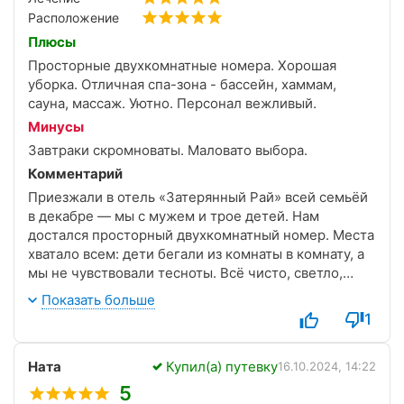
Расположение
Плюсы
Просторные двухкомнатные номера. Хорошая
уборка. Отличная спа-зона - бассейн, хаммам,
сауна, массаж. Уютно. Персонал вежливый.
Минусы
Завтраки скромноваты. Маловато выбора.
Комментарий
Приезжали в отель «Затерянный Рай» всей семьёй
в декабре — мы с мужем и трое детей. Нам
достался просторный двухкомнатный номер. Места
хватало всем: дети бегали из комнаты в комнату, а
мы не чувствовали тесноты. Всё чисто, светло,
мебель удобная, сантехника новая. Уборка
Показать больше
ежедневная и очень тщательная. Не пожалуешься)
1
Бассейн просторный, вода тёплая, хаммам и сауна
чистейшие, всё работает исправно.
Ната
Купил(а) путевку
Завтраки, правда, скромноватые для такого уровня
16.10.2024, 14:22
отеля. Тем не менее, голодными не оставались.
5