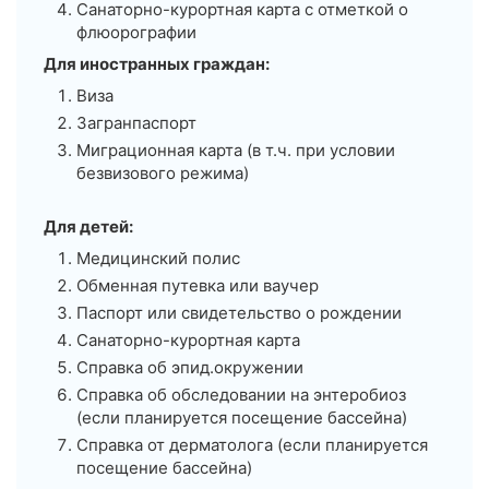
Санаторно-курортная карта с отметкой о
одно из посещений привело к тому, что пришлось
флюорографии
есть горячие овощи с уже холодным шашлыком:)
Для иностранных граждан:
Виза
Загранпаспорт
Миграционная карта (в т.ч. при условии
безвизового режима)
Для детей:
Медицинский полис
Обменная путевка или ваучер
Паспорт или свидетельство о рождении
Санаторно-курортная карта
Справка об эпид.окружении
Справка об обследовании на энтеробиоз
(если планируется посещение бассейна)
Справка от дерматолога (если планируется
посещение бассейна)