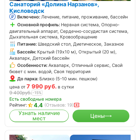
Санаторий «Долина Нарзанов»,
Кисловодск
Включено:
Лечение, питание, проживание, бассейн
Основной профиль:
Нервная система, Опорно-
двигательный аппарат, Сердечно-сосудистая система,
Дыхательная система, Кровообращение
Питание:
Шведский стол, Диетическое, Заказное
Бассейн:
Крытый (19х10 м), Открытый (20 м),
Аквапарк, Детский бассейн
Особенности:
Аквапарк, Отличный сервис, Свой
бювет с мин. водой, Своя территория
До парка:
Близко (5-10 мин. пешком)
7 990
руб.
цена от
в сутки
9 400
руб.
-15%
Есть свободные номера
4.4
Рейтинг:
(Отзывов: 19)
Узнать наличие
Цены
мест