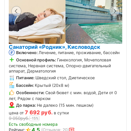
Санаторий «Родник», Кисловодск
Включено:
Лечение, питание, проживание, бассейн
Основной профиль:
Гинекология, Мочеполовая
система, Нервная система, Опорно-двигательный
аппарат, Дерматология
Питание:
Шведский стол, Диетическое
Бассейн:
Крытый (20х8 м)
Особенности:
Свой бювет с мин. водой, Дети от 0
лет, Рядом с парком
До парка:
Не далеко (15 мин. пешком)
7 692
руб.
цена от
в сутки
9 050
руб.
-15%
Есть свободные номера
4.5
Рейтинг:
(Отзывов: 20)