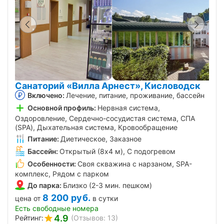
Санаторий «Вилла Арнест», Кисловодск
Включено:
Лечение, питание, проживание, бассейн
Основной профиль:
Нервная система,
Оздоровление, Сердечно-сосудистая система, СПА
(SPA), Дыхательная система, Кровообращение
Питание:
Диетическое, Заказное
Бассейн:
Открытый (8х4 м), С подогревом
Особенности:
Своя скважина с нарзаном, SPA-
комплекс, Рядом с парком
До парка:
Близко (2-3 мин. пешком)
8 200
руб.
цена от
в сутки
Есть свободные номера
4.9
Рейтинг:
(Отзывов: 13)