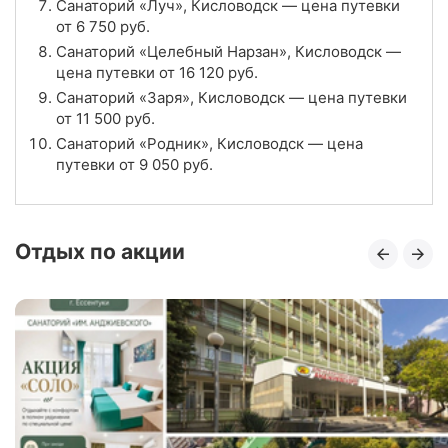
Санаторий «Луч», Кисловодск — цена путевки
от
6 750
руб.
Цена в сутки
от
4 400
руб.
Санаторий «Целебный Нарзан», Кисловодск —
цена путевки от
16 120
руб.
4.4
Рейтинг
Санаторий «Заря», Кисловодск — цена путевки
от
11 500
руб.
Отзывы
44 отзывов
Санаторий «Родник», Кисловодск — цена
путевки от
9 050
руб.
Санаторий «Кругозор», Кисловодск
Цена в сутки
от
6 600
руб.
Отдых по акции
4.7
Рейтинг
Отзывы
15 отзывов
Санаторий «Горького», Кисловодск
Цена в сутки
от
6 500
руб.
4.0
Рейтинг