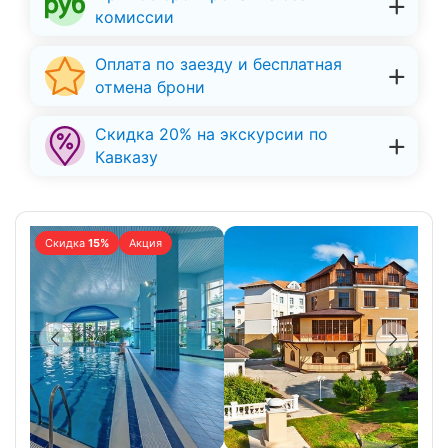
комиссии
Оплата по заезду и бесплатная
отмена брони
Скидка 20% на экскурсии по
Кавказу
Скидка
15%
Акция