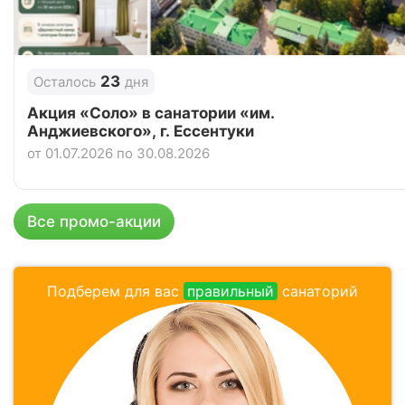
Отзывы
11 отзывов
Санаторий «Вилла Арнест», Кисловодск
23
Осталось
дня
Цена в сутки
от
8 200
руб.
Акция «Соло» в санатории «им.
Анджиевского», г. Ессентуки
4.9
Рейтинг
от 01.07.2026 по 30.08.2026
Отзывы
13 отзывов
Санаторий «Солнечный», Кисловодск
Все промо-акции
Цена в сутки
от
9 950
руб.
4.8
Подберем для вас
правильный
санаторий
Рейтинг
Отзывы
58 отзывов