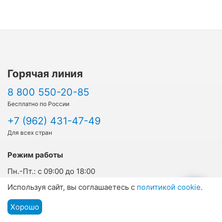
Горячая линия
8 800 550-20-85
Бесплатно по России
+7 (962) 431-47-49
Для всех стран
Режим работы
Пн.-Пт.:
с 09:00 до 18:00
Используя сайт, вы соглашаетесь с
политикой cookie
.
Cб.-Вс.:
дежурный режим
Прием заявок на сайте:
круглосуточно
Хорошо
Подбор путевки
Мы на связи
Меню