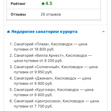
4.5
Рейтинг
Отзывы
26 отзывов
Санаторий «Кавказ», Кисловодск
🔥 Недорогие санатории курорта
Цена в сутки
от
5 600
руб.
Санаторий «Плаза», Кисловодск — цена
4.1
Рейтинг
путевки от
18 800
руб.
Санаторий «Вилла Арнест», Кисловодск —
Отзывы
23 отзывов
цена путевки от
8 200
руб.
Санаторий «Солнечный», Кисловодск — цена
Санаторий «Орджоникидзе», Кисловодск
путевки от
9 950
руб.
Цена в сутки
Санаторий «Джинал», Кисловодск — цена
от
7 400
руб.
путевки от
6 900
руб.
3.5
Рейтинг
Санаторий «Кругозор», Кисловодск — цена
путевки от
6 600
руб.
Отзывы
10 отзывов
Санаторий «Центросоюз», Кисловодск — цена
путевки от
7 700
руб.
Санаторий «Москва», Кисловодск