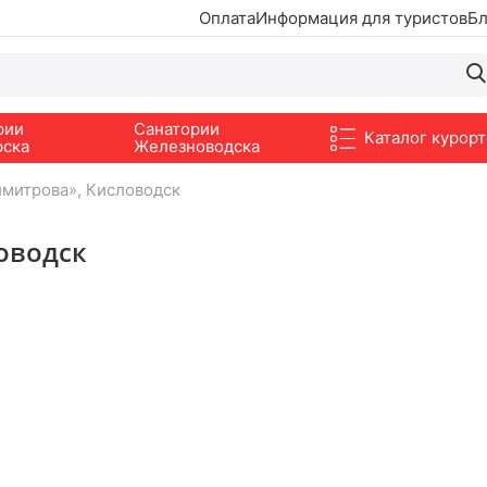
Оплата
Информация для туристов
Бл
рии
Санатории
Каталог курорт
рска
Железноводска
имитрова», Кисловодск
оводск