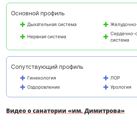
Диагностика экспертного уровня:
собственная
лаборатория, УЗИ, рентген и комплексное
Основной профиль
обследование сердечно-сосудистой системы.
Дыхательная система
Желудочно
Сердечно-с
Нервная система
система
Сопутствующий профиль
Гинекология
ЛОР
Оздоровление
Урология
Видео о санатории «им. Димитрова»