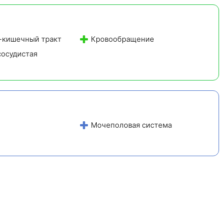
вакуумный массаж, инъекционные методики и
уходовые процедуры.
Инновационный спа:
кислородная капсула Alpha Oxy
-кишечный тракт
Кровообращение
Spa с функциями сауны и вибромассажа для
омоложения и коррекции контуров тела.
осудистая
Мочеполовая система