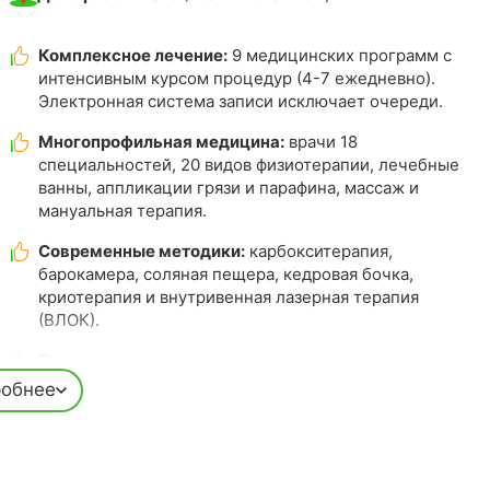
Комплексное лечение:
9 медицинских программ с
интенсивным курсом процедур (4-7 ежедневно).
Электронная система записи исключает очереди.
Многопрофильная медицина:
врачи 18
специальностей, 20 видов физиотерапии, лечебные
ванны, аппликации грязи и парафина, массаж и
мануальная терапия.
Современные методики:
карбокситерапия,
барокамера, соляная пещера, кедровая бочка,
криотерапия и внутривенная лазерная терапия
(ВЛОК).
Психотерапевтическая помощь:
индивидуальные и
групповые сеансы, семейная терапия и программы
обнее
подготовки к родам.
Премиум-косметология:
итальянская диагностика
Soft Plus для анализа состояния кожи, RF-лифтинг,