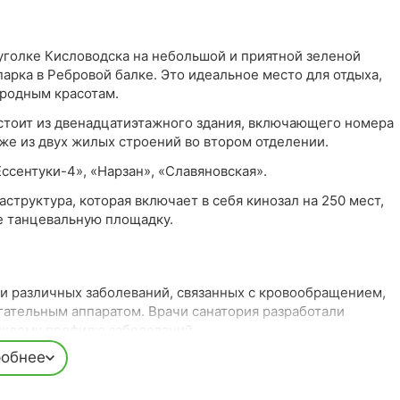
уголке Кисловодска на небольшой и приятной зеленой
арка в Ребровой балке. Это идеальное место для отдыха,
иродным красотам.
стоит из двенадцатиэтажного здания, включающего номера
же из двух жилых строений во втором отделении.
ссентуки-4», «Нарзан», «Славяновская».
структура, которая включает в себя кинозал на 250 мест,
е танцевальную площадку.
и различных заболеваний, связанных с кровообращением,
гательным аппаратом. Врачи санатория разработали
ждому профилю заболеваний.
обнее
включая бальнеотерапию, физиотерапию, грязелечение,
лучить необходимые процедуры в зависимости от своих