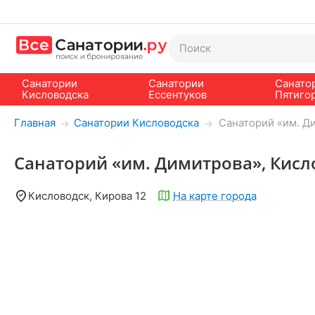
Санатории
Санатории
Санато
Кисловодска
Ессентуков
Пятиго
Главная
Санатории Кисловодска
Санаторий «им. Д
→
→
Санаторий «им. Димитрова», Кисл
Кисловодск, Кирова 12
На карте города