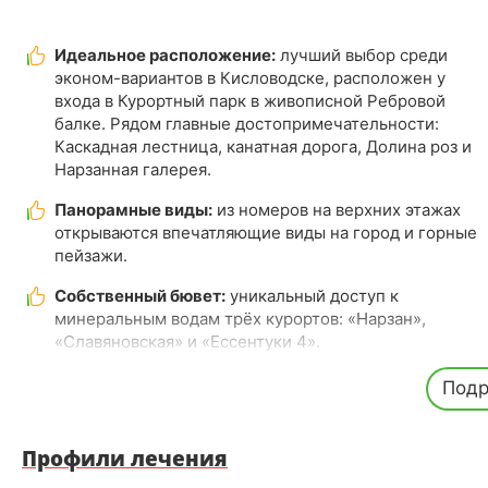
Идеальное расположение:
лучший выбор среди
эконом-вариантов в Кисловодске, расположен у
входа в Курортный парк в живописной Ребровой
балке. Рядом главные достопримечательности:
Каскадная лестница, канатная дорога, Долина роз и
Нарзанная галерея.
Панорамные виды:
из номеров на верхних этажах
открываются впечатляющие виды на город и горные
пейзажи.
Собственный бювет:
уникальный доступ к
минеральным водам трёх курортов: «Нарзан»,
«Славяновская» и «Ессентуки 4».
Развлекательный комплекс:
современный центр с
Подр
кинопоказами, концертами, бильярдом и теннисом.
Летом мероприятия проходят на открытой
площадке.
Профили лечения