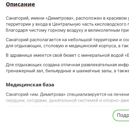
Описание
Санаторий, имени «Димитрова», расположен в красивом 
территории у входа в Центральную часть кисловодского п
благодаря чистому горному воздуху и великолепным пр
Санаторий располагается на небольшой территории и со
для отдыхающих, столовую и медицинский корпуса, а так
В здравнице имеется свой бювет с минеральной водой «Е
Для отдыхающих создана отличная развлекательная инфра
тренажерный зал, бильярдные и шахматные залы, а такж
Медицинская база
Санаторий «им. Димитрова» специализируется на лечени
сердцем, сосудами, дыхательной системой и опорно-дви
специальные лечебные программы, соответствующие ка
Подр
В здравнице предоставляется полный спектр процедур, 
массаж и лечебную физкультуру. Каждый гость может по
потребностей и рекомендаций врача.