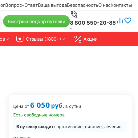
ог
Вопрос–Ответ
Ваша выгода
Безопасность
О нас
Контакты
Быстрый подбор путевки
8 800 550-20-85
ов
Отзывы (1800+)
Акции
6 050
руб.
цена от
в сутки
Есть свободные номера
В путевку входит:
проживание, питание, лечение