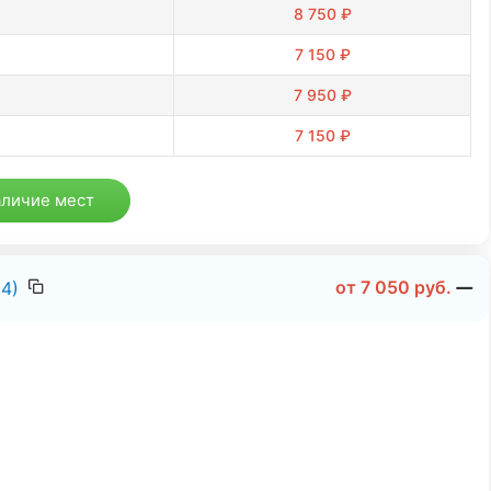
8 750 ₽
7 150 ₽
7 950 ₽
7 150 ₽
аличие мест
от
7 050
руб.
4)