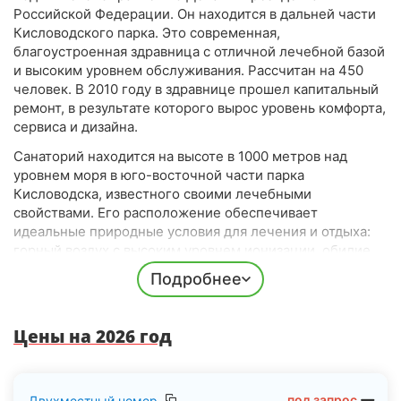
Российской Федерации. Он находится в дальней части
Кисловодского парка. Это современная,
благоустроенная здравница с отличной лечебной базой
и высоким уровнем обслуживания. Рассчитан на 450
человек. В 2010 году в здравнице прошел капитальный
ремонт, в результате которого вырос уровень комфорта,
сервиса и дизайна.
Санаторий находится на высоте в 1000 метров над
уровнем моря в юго-восточной части парка
Кисловодска, известного своими лечебными
свойствами. Его расположение обеспечивает
идеальные природные условия для лечения и отдыха:
горный воздух с высоким уровнем ионизации, обилие
солнечного света круглый год, стабильное
Подробнее
атмосферное давление, умеренный климат и
доступность минеральных источников.
Цены на 2026 год
«Заря» представляет собой единый комплекс,
состоящий из трех зданий. Для удобства и комфорта
перемещения гостей между корпусами они соединены
теплым переходом. Корпуса оснащены лифтами, все
под запрос
Двухместный номер