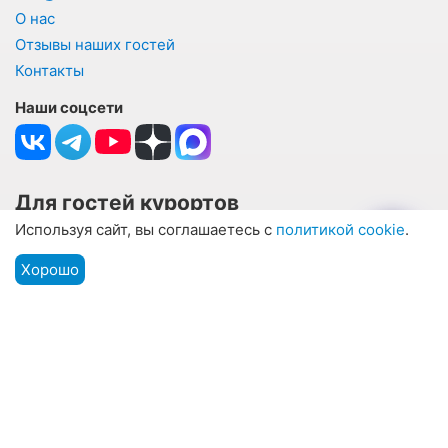
О нас
Отзывы наших гостей
Контакты
Наши соцсети
Для гостей курортов
Используя сайт, вы соглашаетесь с
политикой cookie
.
Оплата
Информация для туристов
Хорошо
Подбор путевки
Мы на связи
Меню
Частые вопросы и ответы
Подбор санатория по параметрам
Написать отзыв о санатории
Блог
Ваша выгода