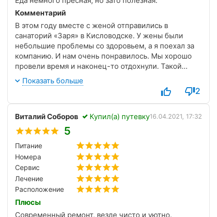
Еда немного пресная, но зато полезная.
санатории останутся надолго в памяти.
Комментарий
В этом году вместе с женой отправились в
санаторий «Заря» в Кисловодске. У жены были
небольшие проблемы со здоровьем, а я поехал за
компанию. И нам очень понравилось. Мы хорошо
провели время и наконец-то отдохнули. Такой
чистый воздух, так много солнца и невероятная
Показать больше
атмосфера на территории санатория. Спасибо!
2
Виталий Соборов
Купил(а) путевку
16.04.2021, 17:32
5
Питание
Номера
Сервис
Лечение
Расположение
Плюсы
Современный ремонт, везде чисто и уютно.