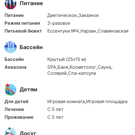
Питание
Питание
Диетическое
,
Заказное
Режим питания
3-разовое
Питьевой бювет
Ессентуки №4
,
Нарзан
,
Славяновская
Бассейн
Бассейн
Крытый (25х15 м)
Аквазона
SPA
,
Баня
,
Косметолог
,
Сауна
,
Солярий
,
Спа-капсула
Детям
Для детей
Игровая комната
,
Игровая площадка
Лечение
С 5 лет
Проживание
С 5 лет
Досуг