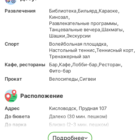
Развлечения
Библиотека
,
Бильярд
,
Караоке
,
Кинозал
,
Развлекательные программы
,
Танцевальные вечера
,
Шахматы
,
Шашки
,
Экскурсии
Спорт
Волейбольная площадка
,
Настольный теннис
,
Теннисный корт
,
Тренажерный зал
Кафе, рестораны
Бар
,
Кафе
,
Лобби-бар
,
Ресторан
,
Фито-бар
Прокат
Велосипеды
,
Сигвеи
Расположение
Адрес
Кисловодск, Прудная 107
До бювета
Далеко (30 мин. пешком)
До парка
Близко (2-3 мин. пешком)
До центра города
Далеко (30 мин. пешком)
Подробнее