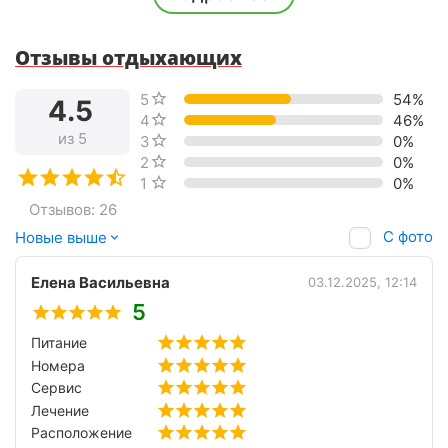
До ж/д вокзала
15 мин. на авто
До аэропорта
50 мин. на авто
Долгота
Отзывы отдыхающих
42.7402
Широта
43.8838
5 звёзд
54%
4.5
4 звезды
46%
из 5
3 звезды
0%
2 звезды
0%
1 звезда
0%
Отзывов: 26
С фото
Новые выше
Елена Васильевна
03.12.2025, 12:14
5
Питание
Номера
Сервис
Лечение
Расположение