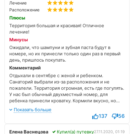
Лечение
Расположение
Плюсы
Территория большая и красивая! Отличное
лечение!
Минусы
Ожидали, что шампуни и зубная паста будут в
номере, но их принесли только один раз в первый
день, пришлось покупать.
Комментарий
Отдыхали в сентябре с женой и ребенком.
Санаторий выбрали из-за расположения и не
пожалели. Территория огромная, есть где погулять.
У нас был обычный двухместный номер, для
ребенка принесли кроватку. Кормили вкусно, но
немного пресно, потому что все под контролем
Показать больше
диетологом. Гордость санатория конечно врачи,
137
56
отдельное спасибо физиотерапевту Шевченко
Елене Ильиничне и педиатру Залине.
Елена Васнецова
Купил(а) путевку
27.11.2020, 01:19