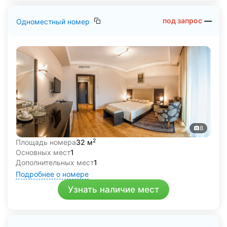
Санаторий «Заря» относится к многопрофильным
санаторно-курортным учреждениям, которые
под запрос
Одноместный номер
специализируются на болезнях сердечно-сосудистой,
нервной систем и заболеваниях ЛОР-органов. Гостям
предлагают услуги по диагностике, лечению и
профилактике множества заболеваний. Здесь можно
полечиться и поправить здоровье с помощью разных
видов ванн, гальваногрязелечения, ингаляций с
минеральной водой, спелеотерапии, специальных
видов массажа.
8
2
Площадь номера
32 м
Основных мест
1
Дополнительных мест
1
Подробнее о номере
Узнать наличие мест