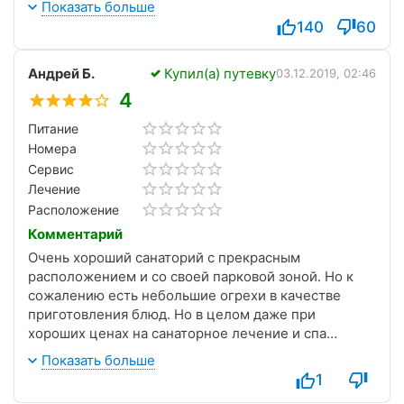
Показать больше
Для ленивых в санатории есть бювет с
140
60
минеральной водой. Но не совсем понимаю, зачем
ходить туда, если можно прогуляться до нарзанной
Андрей Б.
Купил(а) путевку
галереи пешком по парку. Больше всех порадовала
03.12.2019, 02:46
погода - в октябре были почти летние дни.
4
Нагулялись на весь год.
Питание
В общем отдых удался. Спасибо Кисловодску и
Номера
всем сотрудникам санатория.
Сервис
Лечение
Расположение
Комментарий
Очень хороший санаторий с прекрасным
расположением и со своей парковой зоной. Но к
сожалению есть небольшие огрехи в качестве
приготовления блюд. Но в целом даже при
хороших ценах на санаторное лечение и спа
получается дешевле, чем в Будапеште и Карловых
Показать больше
Варах.
1