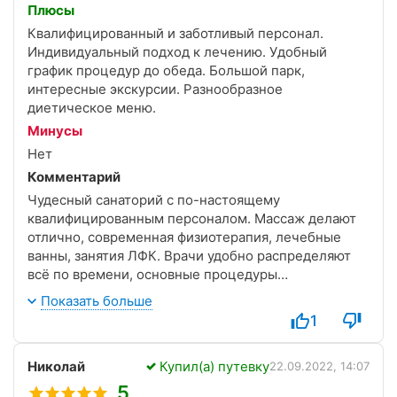
Плюсы
Квалифицированный и заботливый персонал.
Индивидуальный подход к лечению. Удобный
график процедур до обеда. Большой парк,
интересные экскурсии. Разнообразное
диетическое меню.
Минусы
Нет
Комментарий
Чудесный санаторий с по-настоящему
квалифицированным персоналом. Массаж делают
отлично, современная физиотерапия, лечебные
ванны, занятия ЛФК. Врачи удобно распределяют
всё по времени, основные процедуры
заканчиваются до обеда, а дальше день полностью
Показать больше
в моем распоряжении.
1
Приятно прогуляться по ухоженной парковой зоне.
Питание хорошее. Диетическое, но вполне хватает.
Николай
Купил(а) путевку
Выбор блюд вполне достаточный, всегда можно
22.09.2022, 14:07
найти что-то по своему вкусу. В общем, Заря
5