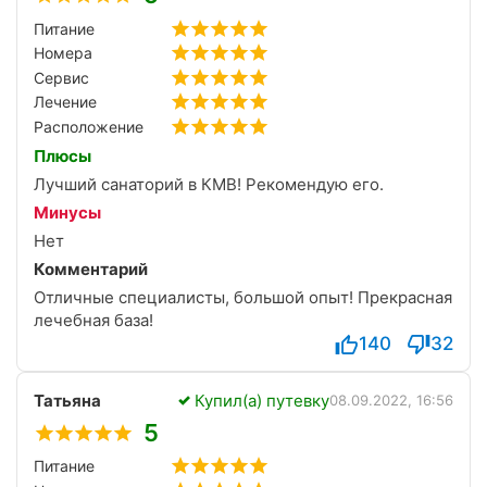
оставляет самые тёплые впечатления, рекомендую
Питание
от всего сердца!
Номера
Сервис
Лечение
Расположение
Плюсы
Лучший санаторий в КМВ! Рекомендую его.
Минусы
Нет
Комментарий
Отличные специалисты, большой опыт! Прекрасная
лечебная база!
140
32
Татьяна
Купил(а) путевку
08.09.2022, 16:56
5
Питание