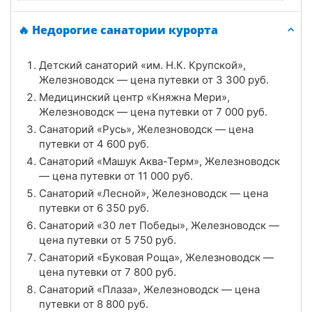
Санаторий «Дубовая Роща», Железноводск
🔥 Недорогие санатории курорта
Цена в сутки
от
12 000
руб.
Детский санаторий «им. Н.К. Крупской»,
4.2
Рейтинг
Железноводск — цена путевки от
3 300
руб.
Медицинский центр «Княжна Мери»,
Отзывы
10 отзывов
Железноводск — цена путевки от
7 000
руб.
Санаторий «Русь», Железноводск — цена
Санаторий «30 лет Победы», Железноводск
путевки от
4 600
руб.
Цена в сутки
Санаторий «Машук Аква-Терм», Железноводск
от
5 750
руб.
— цена путевки от
11 000
руб.
4.6
Рейтинг
Санаторий «Лесной», Железноводск — цена
путевки от
6 350
руб.
Отзывы
24 отзывов
Санаторий «30 лет Победы», Железноводск —
цена путевки от
5 750
руб.
Санаторий «им. Эрнста Тельмана»,
Санаторий «Буковая Роща», Железноводск —
Железноводск 2⭐
цена путевки от
7 800
руб.
Санаторий «Плаза», Железноводск — цена
Цена в сутки
от
4 950
руб.
путевки от
8 800
руб.