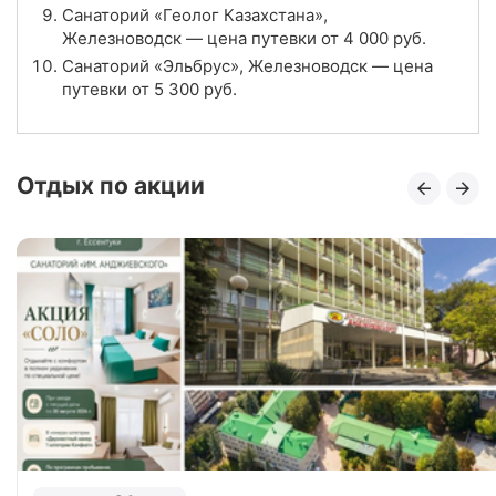
Санаторий «Геолог Казахстана»,
4.3
Рейтинг
Железноводск — цена путевки от
4 000
руб.
Санаторий «Эльбрус», Железноводск — цена
Отзывы
22 отзывов
путевки от
5 300
руб.
Санаторий «Бальнеогрязелечебница»,
Железноводск
Отдых по акции
Цена в сутки
от
4 800
руб.
4.0
Рейтинг
Отзывы
6 отзывов
Санаторий «Горный Воздух», Железноводск
Цена в сутки
от
5 300
руб.
4.3
Рейтинг
Отзывы
14 отзывов