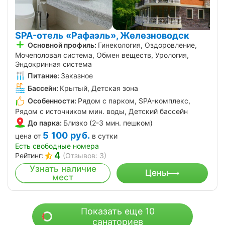
SPA-отель «Рафаэль», Железноводск
Основной профиль:
Гинекология, Оздоровление,
Мочеполовая система, Обмен веществ, Урология,
Эндокринная система
Питание:
Заказное
Бассейн:
Крытый, Детская зона
Особенности:
Рядом с парком, SPA-комплекс,
Рядом с источником мин. воды, Детский бассейн
До парка:
Близко (2-3 мин. пешком)
5 100
руб.
цена от
в сутки
Есть свободные номера
4
Рейтинг:
(Отзывов: 3)
Узнать наличие
Цены
мест
Показать еще 10
санаториев