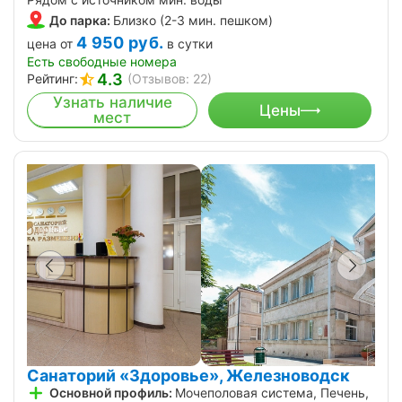
До парка:
Близко (2-3 мин. пешком)
4 950
руб.
цена от
в сутки
Есть свободные номера
4.3
Рейтинг:
(Отзывов: 22)
Узнать наличие
Цены
мест
Санаторий «Здоровье», Железноводск
Основной профиль:
Мочеполовая система, Печень,