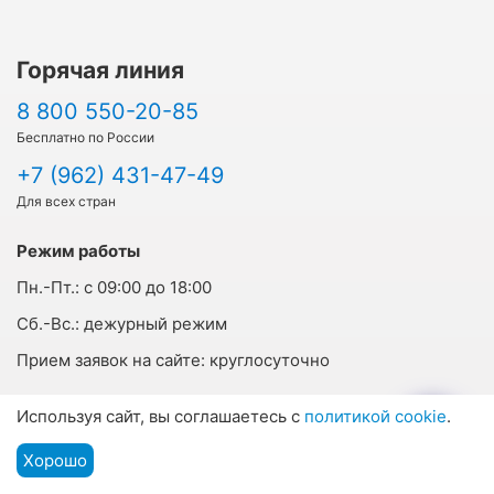
Горячая линия
8 800 550-20-85
Бесплатно по России
+7 (962) 431-47-49
Для всех стран
Режим работы
Пн.-Пт.:
с 09:00 до 18:00
Cб.-Вс.:
дежурный режим
Прием заявок на сайте:
круглосуточно
Используя сайт, вы соглашаетесь с
политикой cookie
.
О компании
Хорошо
Подбор путевки
г. Пятигорск, ул. Кучуры, 8, офис 207
Мы на связи
Меню