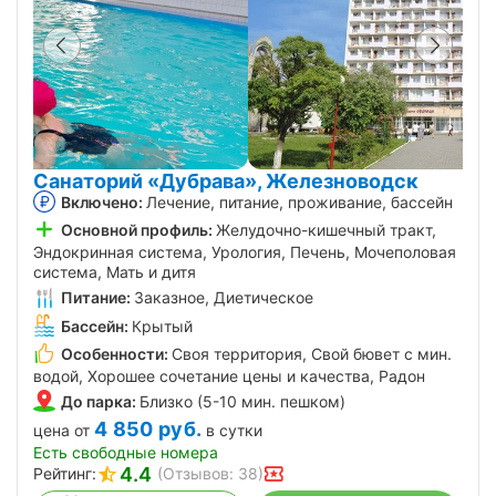
Санаторий «Дубрава», Железноводск
Включено:
Лечение, питание, проживание, бассейн
Основной профиль:
Желудочно-кишечный тракт,
Эндокринная система, Урология, Печень, Мочеполовая
система, Мать и дитя
Питание:
Заказное, Диетическое
Бассейн:
Крытый
Особенности:
Своя территория, Свой бювет с мин.
водой, Хорошее сочетание цены и качества, Радон
До парка:
Близко (5-10 мин. пешком)
4 850
руб.
цена от
в сутки
Есть свободные номера
4.4
Рейтинг:
(Отзывов: 38)