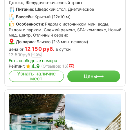
Детокс, Желудочно-кишечный тракт
Питание:
Шведский стол, Диетическое
Бассейн:
Крытый (22х10 м)
Особенности:
Рядом с источником мин. воды,
Рядом с парком, Свежий ремонт, SPA-комплекс, Новый
мед. центр, Отличный сервис
До парка:
Близко (2-3 мин. пешком)
12 150
руб.
цена от
в сутки
13 500
руб.
-10%
Есть свободные номера
4.9
Рейтинг:
(Отзывов: 16)
Узнать наличие
Цены
мест