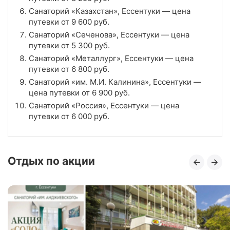
Отзывы
13 отзывов
Санаторий «Казахстан», Ессентуки — цена
путевки от
9 600
руб.
Санаторий «Нива», Ессентуки
Санаторий «Сеченова», Ессентуки — цена
путевки от
5 300
руб.
Цена в сутки
от
6 800
руб.
Санаторий «Металлург», Ессентуки — цена
путевки от
6 800
руб.
4.4
Рейтинг
Санаторий «им. М.И. Калинина», Ессентуки —
цена путевки от
6 900
руб.
Отзывы
8 отзывов
Санаторий «Россия», Ессентуки — цена
путевки от
6 000
руб.
Санаторий «Центр-Союз», Ессентуки
Цена в сутки
от
5 400
руб.
Отдых по акции
3.9
Рейтинг
Отзывы
16 отзывов
Санаторий «им. М.И. Калинина», Ессентуки
Цена в сутки
от
6 900
руб.