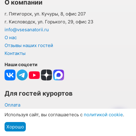
О компании
г. Пятигорск, ул. Кучуры, 8, офис 207
г. Кисловодск, ул. Горького, 29, офис 23
info@vsesanatorii.ru
О нас
Отзывы наших гостей
Контакты
Наши соцсети
Для гостей курортов
Оплата
Информация для туристов
Используя сайт, вы соглашаетесь с
политикой cookie
.
Частые вопросы и ответы
Хорошо
Подбор путевки
Подбор санатория по параметрам
Мы на связи
Меню