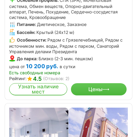
Основной профиль:
СПА (SPA), Мочеполовая
система, Обмен веществ, Опорно-двигательный
аппарат, Печень, Похудение, Сердечно-сосудистая
система, Кровообращение
Питание:
Диетическое, Заказное
Бассейн:
Крытый (24х12 м)
Особенности:
Рядом с Грязелечебницей, Рядом с
источником мин. воды, Рядом с парком, Санаторий
Управления делами Президента
До парка:
Близко (2-3 мин. пешком)
10 200
руб.
цена от
в сутки
Есть свободные номера
4.5
Рейтинг:
(Отзывов: 2)
Узнать наличие
Цены
мест