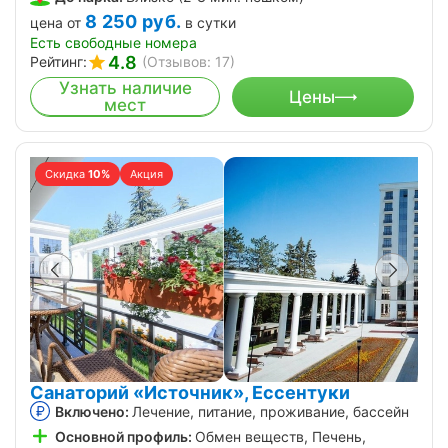
8 250
руб.
цена от
в сутки
Есть свободные номера
4.8
Рейтинг:
(Отзывов: 17)
Узнать наличие
Цены
мест
Скидка
10%
Акция
Санаторий «Источник», Ессентуки
Включено:
Лечение, питание, проживание, бассейн
Основной профиль:
Обмен веществ, Печень,