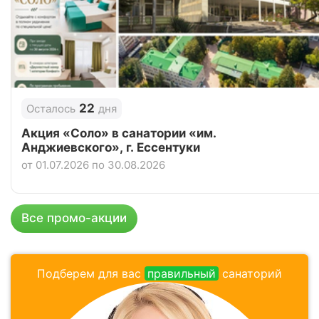
4.5
Рейтинг
Отзывы
19 отзывов
Санаторий «Долина Нарзанов», Ессентуки
22
Осталось
дня
Цена в сутки
от
7 200
руб.
Акция «Соло» в санатории «им.
Анджиевского», г. Ессентуки
4.1
Рейтинг
от 01.07.2026 по 30.08.2026
Отзывы
7 отзывов
Санаторий «Металлург», Ессентуки
Все промо-акции
Цена в сутки
от
6 800
руб.
4.6
Подберем для вас
правильный
санаторий
Рейтинг
Отзывы
11 отзывов