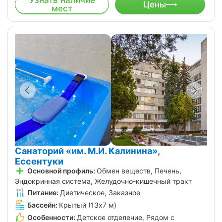
Узнать наличие
Цены
мест
Санаторий «им. М.И. Калинина»,
Ессентуки
Основной профиль:
Обмен веществ, Печень,
Эндокринная система, Желудочно-кишечный тракт
Питание:
Диетическое, Заказное
Бассейн:
Крытый (13х7 м)
Особенности:
Детское отделение, Рядом с