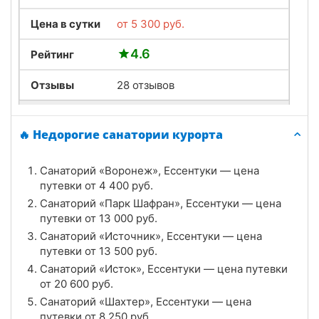
Цена в сутки
от
5 300
руб.
4.6
Рейтинг
Отзывы
28 отзывов
Санаторий «Источник», Ессентуки
🔥 Недорогие санатории курорта
Цена в сутки
от
13 500
руб.
Санаторий «Воронеж», Ессентуки — цена
4.9
Рейтинг
путевки от
4 400
руб.
Санаторий «Парк Шафран», Ессентуки — цена
Отзывы
16 отзывов
путевки от
13 000
руб.
Санаторий «Источник», Ессентуки — цена
Санаторий «Исток», Ессентуки
путевки от
13 500
руб.
Цена в сутки
Санаторий «Исток», Ессентуки — цена путевки
от
20 600
руб.
от
20 600
руб.
4.8
Рейтинг
Санаторий «Шахтер», Ессентуки — цена
путевки от
8 250
руб.