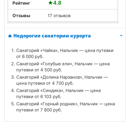
4.8
Рейтинг
Отзывы
17 отзывов
Санаторий «Горный родник», Нальчик
🔥 Недорогие санатории курорта
Цена в сутки
от
7 800
руб.
Санаторий «Чайка», Нальчик — цена путевки
3.5
Рейтинг
от
6 000
руб.
Санаторий «Голубые ели», Нальчик — цена
Отзывы
8 отзывов
путевки от
4 500
руб.
Санаторий «Долина Нарзанов», Нальчик —
Санаторий «Синдика», Нальчик
цена путевки от
4 700
руб.
Цена в сутки
Санаторий «Синдика», Нальчик — цена
от
6 103
руб.
путевки от
6 103
руб.
4.1
Рейтинг
Санаторий «Горный родник», Нальчик — цена
путевки от
7 800
руб.
Отзывы
7 отзывов