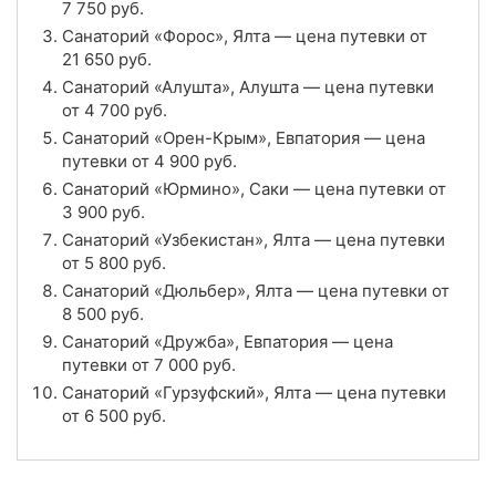
7 750
руб.
Санаторий «Форос», Ялта — цена путевки от
Санаторий «Мечта», Евпатория
21 650
руб.
Цена в сутки
Санаторий «Алушта», Алушта — цена путевки
от
3 500
руб.
от
4 700
руб.
4.0
Рейтинг
Санаторий «Орен-Крым», Евпатория — цена
путевки от
4 900
руб.
Отзывы
3 отзывов
Санаторий «Юрмино», Саки — цена путевки от
3 900
руб.
Санаторий «Приморье», Евпатория
Санаторий «Узбекистан», Ялта — цена путевки
от
5 800
руб.
Цена в сутки
от
2 400
руб.
Санаторий «Дюльбер», Ялта — цена путевки от
8 500
руб.
4.0
Рейтинг
Санаторий «Дружба», Евпатория — цена
путевки от
7 000
руб.
Отзывы
3 отзывов
Санаторий «Гурзуфский», Ялта — цена путевки
от
6 500
руб.
Санаторий «Евпатория», Евпатория
Цена в сутки
от
4 330
руб.