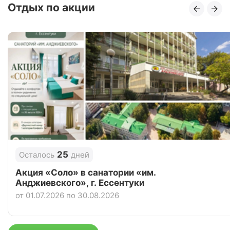
Отдых по акции
5.0
Рейтинг
Отзывы
3 отзывов
Санаторий «Юрмино», Саки
Цена в сутки
от
3 900
руб.
4.7
Рейтинг
Отзывы
3 отзывов
Санаторий «Славутич», Алушта
25
Осталось
дней
Цена в сутки
от
5 850
руб.
Акция «Соло» в санатории «им.
Анджиевского», г. Ессентуки
3.7
Рейтинг
от 01.07.2026 по 30.08.2026
Отзывы
3 отзывов
Санаторий «Утес», Алушта