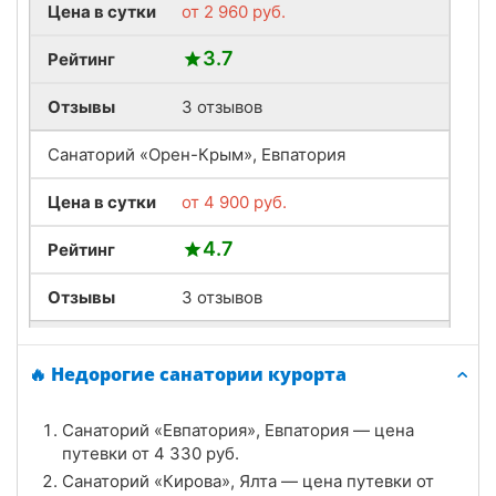
Цена в сутки
от
2 960
руб.
3.7
Рейтинг
Отзывы
3 отзывов
Санаторий «Орен-Крым», Евпатория
Цена в сутки
от
4 900
руб.
4.7
Рейтинг
Отзывы
3 отзывов
Санаторий «Дружба», Евпатория
🔥 Недорогие санатории курорта
Цена в сутки
от
7 000
руб.
Санаторий «Евпатория», Евпатория — цена
4.3
Рейтинг
путевки от
4 330
руб.
Санаторий «Кирова», Ялта — цена путевки от
Отзывы
3 отзывов