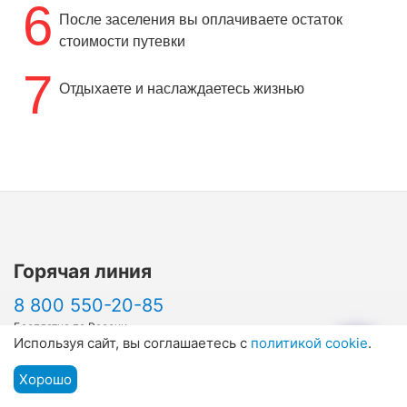
6
После заселения вы оплачиваете остаток
стоимости путевки
7
Отдыхаете и наслаждаетесь жизнью
Горячая линия
8 800 550-20-85
Бесплатно по России
Используя сайт, вы соглашаетесь с
политикой cookie
.
+7 (962) 431-47-49
Хорошо
Подбор путевки
Для всех стран
Мы на связи
Меню