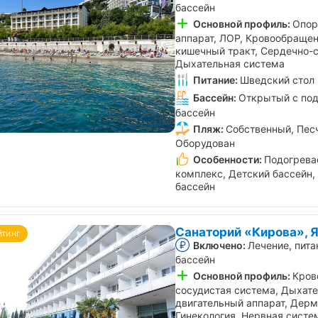
бассейн
Основной профиль:
Опор
аппарат, ЛОР, Кровообращен
кишечный тракт, Сердечно-с
Дыхательная система
Питание:
Шведский стол
Бассейн:
Открытый с под
бассейн
Пляж:
Собственный, Пес
Оборудован
Особенности:
Подогрева
комплекс, Детский бассейн, 
бассейн
Санаторий «Кирова», 
йтинг
Включено:
Лечение, пита
бассейн
Основной профиль:
Кров
сосудистая система, Дыхате
двигательный аппарат, Дерм
Гинекология, Нервная систе