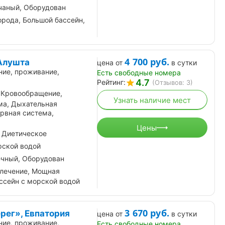
чаный, Оборудован
орода, Большой бассейн,
4 700
руб.
Алушта
цена от
в сутки
ние, проживание,
Есть свободные номера
4.7
Рейтинг:
(Отзывов: 3)
 Кровообращение,
Узнать наличие мест
ма, Дыхательная
рвная система,
Цены
 Диетическое
рской водой
ечный, Оборудован
лечение, Мощная
ссейн с морской водой
3 670
руб.
рег», Евпатория
цена от
в сутки
ние, проживание,
Есть свободные номера