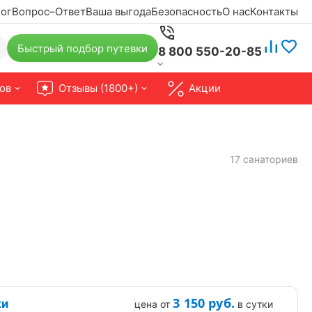
ог
Вопрос–Ответ
Ваша выгода
Безопасность
О нас
Контакты
Быстрый подбор путевки
8 800 550-20-85
ов
Отзывы (1800+)
Акции
17 санаториев
3 150
руб.
ки
цена от
в сутки