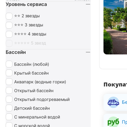
Уровень сервиса
Опорно-двигательный аппарат
Ортопедия
⭐⭐ 2 звезды
Офтальмология
⭐⭐⭐ 3 звезды
Похудение
⭐⭐⭐⭐ 4 звезды
Пульмонология
⭐⭐⭐⭐⭐ 5 звезд
Сердечно-сосудистая система
Бассейн
СПА (SPA)
Бассейн (любой)
Урология
Крытый бассейн
Чекап
Аквапарк (водные горки)
Покупат
Эндокринная система
Открытый бассейн
Открытый подогреваемый
Б
Детский бассейн
С минеральной водой
П
С морской водой