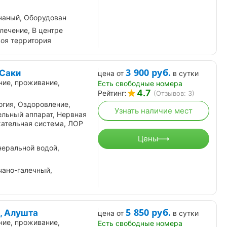
чаный, Оборудован
лечение, В центре
воя территория
3 900
руб.
 Саки
цена от
в сутки
ние, проживание,
Есть свободные номера
4.7
Рейтинг:
(Отзывов: 3)
огия, Оздоровление,
Узнать наличие мест
ельный аппарат, Нервная
хательная система, ЛОР
Цены
еральной водой,
чано-галечный,
5 850
руб.
, Алушта
цена от
в сутки
ние, проживание,
Есть свободные номера