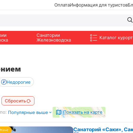
Оплата
Информация для туристов
Бл
рии
Санатории
Каталог курорт
рска
Железноводска
ением
Недорогие
Сбросить
по:
Показать на карте
Популярные выше
Санаторий «Саки», Са
йтинг