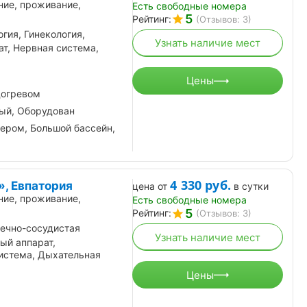
ние, проживание,
Есть свободные номера
5
Рейтинг:
(Отзывов: 3)
огия, Гинекология,
Узнать наличие мест
т, Нервная система,
Цены
догревом
ный, Оборудован
зером, Большой бассейн,
4 330
руб.
», Евпатория
цена от
в сутки
ние, проживание,
Есть свободные номера
5
Рейтинг:
(Отзывов: 3)
ечно-сосудистая
Узнать наличие мест
ый аппарат,
истема, Дыхательная
Цены