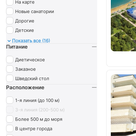
На карте
Новые санатории
Дорогие
Детские
С животными
Показать все (16)
Питание
Диетическое
Заказное
Шведский стол
Расположение
1-я линия (до 100 м)
3-я линия (200-500 м)
Более 500 м до моря
В центре города