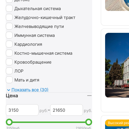
Дыхательная система
Желудочно-кишечный тракт
Желчевыводящие пути
Иммунная система
Кардиология
Костно-мышечная система
Кровообращение
ЛОР
Мать и дитя
Мочеполовая система
Показать все (30)
Цена
Неврология
Нервная система
–
руб.
руб.
Обмен веществ
Высокий ре
Оздоровительный
3150
руб.
21650
руб.