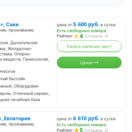
5 600
руб.
», Саки
цена от
в сутки
ние, проживание,
Есть свободные номера
4
Рейтинг:
(Отзывов: 3)
огия, Дыхательная
Узнать наличие мест
ема, Желудочно-
стема, Опорно-
н веществ, Гинекология,
Цены
ическое
кий бассейн
чаный, Оборудован
зером, Отличный сервис,
щная лечебная база
6 610
руб.
, Евпатория
цена от
в сутки
ние, проживание,
Есть свободные номера
5
Рейтинг:
(Отзывов: 3)