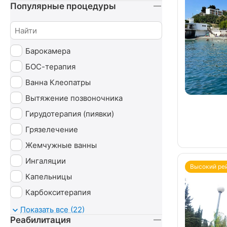
Популярные процедуры
Барокамера
БОС-терапия
Ванна Клеопатры
Вытяжение позвоночника
Гирудотерапия (пиявки)
Грязелечение
Жемчужные ванны
Ингаляции
Высокий ре
Капельницы
Карбокситерапия
Магнитотруботрон
Показать все (22)
Реабилитация
Массаж