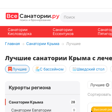
Санатории
Санатории
Санато
Кисловодска
Ессентуков
Пятиго
Главная
Санатории Крыма
Лучшие
→
→
Лучшие санатории Крыма с леч
Лучшие
С бассейном
Шведский стол
Лучшие
Курорты региона
Сортировать 
Санатории Крыма
28
Высокий ре
Санатории Евпатории
9