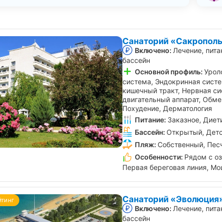
Санаторий «Сакрополь
Включено:
Лечение, пита
бассейн
Основной профиль:
Урол
система, Эндокринная сист
кишечный тракт, Нервная си
двигательный аппарат, Обме
Похудение, Дерматология
Питание:
Заказное, Диет
Бассейн:
Открытый, Детс
Пляж:
Собственный, Пес
Особенности:
Рядом с о
Первая береговая линия, Мо
Санаторий «Эволюция»
йтинг
Включено:
Лечение, пита
бассейн