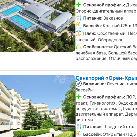
Основной профиль:
Дыха
Опорно-двигательный аппар
Питание:
Заказное
Бассейн:
Крытый (25 х 13
Пляж:
Собственный, Пес
галечный, Оборудован
Особенности:
Детский б
лечебная база, Большой бас
расположение, Отличный се
Санаторий «Орен-Крым
Включено:
Лечение, пита
бассейн
Основной профиль:
ЛОР,
тракт, Гинекология, Эндокр
сосудистая система, Дыхате
двигательный аппарат, Дерм
система
Питание:
Шведский стол,
Бассейн:
Открытый (12,5 