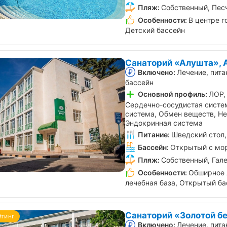
Пляж:
Собственный, Пес
Особенности:
В центре г
Детский бассейн
Санаторий «Алушта», 
Включено:
Лечение, пита
бассейн
Основной профиль:
ЛОР,
Сердечно-сосудистая систе
система, Обмен веществ, Не
Эндокринная система
Питание:
Шведский стол,
Бассейн:
Открытый с мо
Пляж:
Собственный, Гал
Особенности:
Обширное 
лечебная база, Открытый ба
Санаторий «Золотой бе
йтинг
Включено:
Лечение, пита