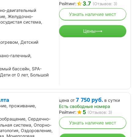
3.7
Рейтинг:
(Отзывов: 3)
но-двигательный
Узнать наличие мест
ие, Желудочно-
осудистая система,
Цены
огревом, Детский
чано-галечный,
емый бассейн, SPA-
Дети от 0 лет, Большой
7 750
руб.
Ялта
цена от
в сутки
ние, проживание,
Есть свободные номера
5
Рейтинг:
(Отзывов: 3)
ообращение, Сердечно-
Узнать наличие мест
льная система, Опорно-
атология, Оздоровление,
ма, Мочеполовая