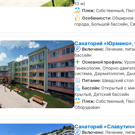
10 м)
Пляж:
Собственный, Пес
Особенности:
Обширное 
города, Большой бассейн, С
Санаторий «Юрмино»,
Включено:
Лечение, пита
бассейн
Основной профиль:
Урол
Гинекология, Опорно-двигат
система, Дерматология, Ды
Питание:
Шведский стол
Бассейн:
Открытый с мин
Крытый, Детский бассейн
Пляж:
Собственный, Пес
Оборудован
Санаторий «Славутич»
Включено:
Лечение, пита