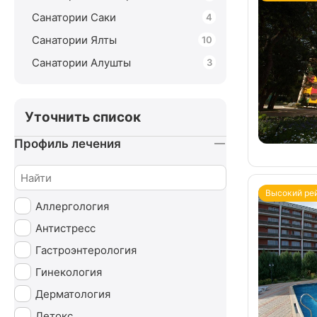
Санатории Саки
4
Санатории Ялты
10
Санатории Алушты
3
Уточнить список
Профиль лечения
Высокий ре
Аллергология
Антистресс
Гастроэнтерология
Гинекология
Дерматология
Детокс