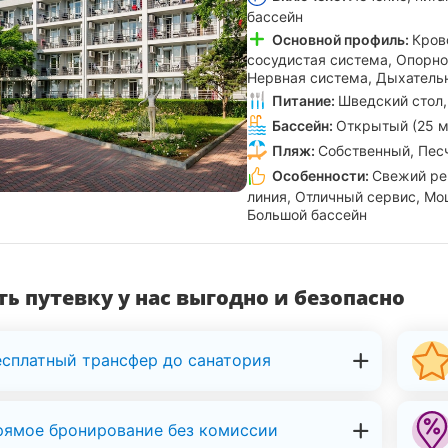
бассейн
Основной профиль:
Кров
сосудистая система, Опорно
Нервная система, Дыхатель
Питание:
Шведский стол,
Бассейн:
Открытый (25 м
Пляж:
Собственный, Пес
Особенности:
Свежий ре
линия, Отличный сервис, Мо
Большой бассейн
ь путевку у нас выгодно и безопасно
есплатный трансфер до санатория
рямое бронирование без комиссии