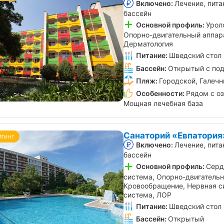
Включено:
Лечение, пита
бассейн
Основной профиль:
Урол
Опорно-двигательный аппара
Дерматология
Питание:
Шведский стол
Бассейн:
Открытый с по
Пляж:
Городской, Галеч
Особенности:
Рядом с о
Мощная лечебная база
Санаторий «Евпатория
йтинг
Включено:
Лечение, пита
бассейн
Основной профиль:
Серд
система, Опорно-двигательн
Кровообращение, Нервная с
система, ЛОР
Питание:
Шведский стол
Бассейн:
Открытый