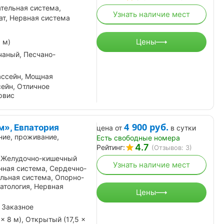
тельная система,
Узнать наличие мест
ат, Нервная система
Цены
 м)
чаный, Песчано-
ассейн, Мощная
сейн, Отличное
рвис
4 900
руб.
», Евпатория
цена от
в сутки
ние, проживание,
Есть свободные номера
4.7
Рейтинг:
(Отзывов: 3)
 Желудочно-кишечный
Узнать наличие мест
инная система, Сердечно-
льная система, Опорно-
атология, Нервная
Цены
 Заказное
× 8 м), Открытый (17,5 ×