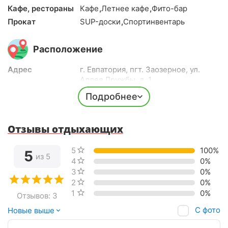
Кафе, рестораны
Кафе
,
Летнее кафе
,
Фито-бар
Прокат
SUP-доски
,
Спортинвентарь
Расположение
Адрес
г. Евпатория, пгт. Заозерное, ул.
Аллея Дружбы, д. 1
До пляжа
Близко (2-3 мин. пешком)
Подробнее
До центра города
Далеко (30 мин. пешком)
До ж/д вокзала
5-10 мин. на авто
Отзывы отдыхающих
До аэропорта
50 мин. на авто
Долгота
33.314061
5 звёзд
100%
5
из 5
Широта
45.181029
4 звезды
0%
3 звезды
0%
2 звезды
0%
1 звезда
0%
Отзывов: 3
С фото
Новые выше