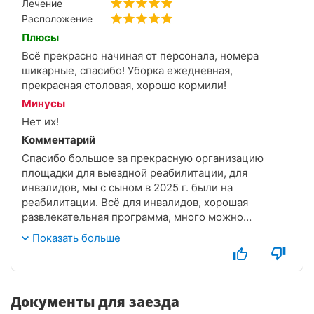
большое!
Лечение
Расположение
Плюсы
Всё прекрасно начиная от персонала, номера
шикарные, спасибо! Уборка ежедневная,
прекрасная столовая, хорошо кормили!
Минусы
Нет их!
Комментарий
Спасибо большое за прекрасную организацию
площадки для выездной реабилитации, для
инвалидов, мы с сыном в 2025 г. были на
реабилитации. Всё для инвалидов, хорошая
развлекательная программа, много можно
перечислить, положительные эмоции, Спасибо!!!!
Показать больше
Мы очень хотим еще!
Документы для заезда