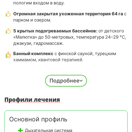
пологим входом в воду.
Огромная закрытая ухоженная территория 64 га
с
парком и озером.
5 крытых подогреваемых бассейнов:
от детского
«Малютка» до 50-метровых, температура 24–29 °C,
джакузи, гидромассаж.
Банный комплекс
с финской сауной, турецким
хаммамом, квантовой терапией.
Мощная лечебная база:
лечебные ванны,
физиотерапия, ЛФК, бальнеология, современная
Подробнее
медицинская техника и квалифицированный
медперсонал.
Профили лечения
Вся инфраструктура для маломобильных
гостей:
пандусы, лифты, специальные корпуса
всего в 25 м от моря.
Основной профиль
Приём детей
от 4 лет на лечение и от 3 лет в
Дыхательная система