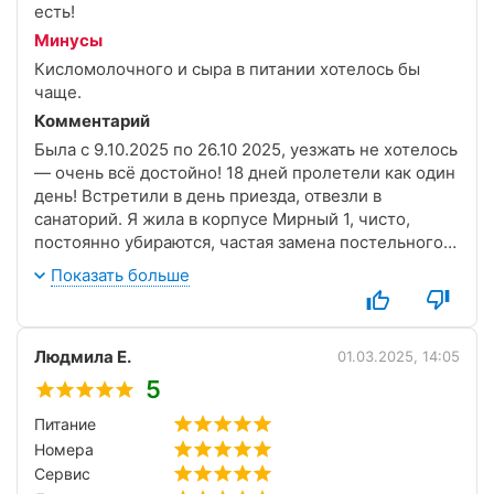
есть!
Минусы
Кисломолочного и сыра в питании хотелось бы
чаще.
Комментарий
Была с 9.10.2025 по 26.10 2025, уезжать не хотелось
— очень всё достойно! 18 дней пролетели как один
день! Встретили в день приезда, отвезли в
санаторий. Я жила в корпусе Мирный 1, чисто,
постоянно убираются, частая замена постельного и
полотенец, есть лифт, питьевая вода.
Показать больше
Питание очень неплохое. В санатории можно
купить только кофе, сладости, и хотдог, что-то
серьезное в паре остановок маршрутки от
Людмила Е.
санатория. Персонал лечебного корпуса очень
01.03.2025, 14:05
внимательный. Четыри бассейна
5
(профессиональный с дорожками, детский и
Питание
небольшой с гидромассажными струями,
Номера
подогреваемый на улице), баня. Подлечились и
отдохнула морально и физически. Спасибо
Сервис