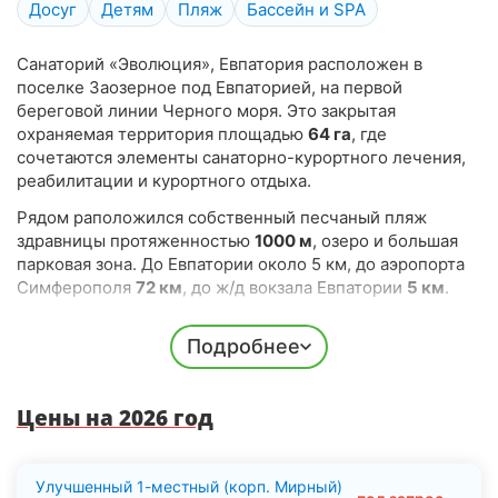
Досуг
Детям
Пляж
Бассейн и SPA
Санаторий «Эволюция», Евпатория расположен в
поселке Заозерное под Евпаторией, на первой
береговой линии Черного моря. Это закрытая
охраняемая территория площадью
64 га
, где
сочетаются элементы санаторно-курортного лечения,
реабилитации и курортного отдыха.
Рядом раположился собственный песчаный пляж
здравницы протяженностью
1000 м
, озеро и большая
парковая зона. До Евпатории около 5 км, до аэропорта
Симферополя
72 км
, до ж/д вокзала Евпатории
5 км
.
«Эволюция» многопрофильный центр,
Подробнее
ориентированный на оздоровление и всестороннее
восстановление функций организма. Здесь
функционирует
современный медицинский центр
с
Цены на 2026 год
круглосуточным медицинским постом. Основное
внимание в лечебных методиках уделяется
использованию природных факторов региона (климат,
море, песок, иловые грязи озера Саки), а также
Улучшенный 1-местный (корп. Мирный)