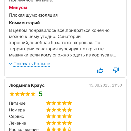
Минусы
Плохая шумоизоляция
Комментарий
В целом понравилось все,придраться конечно
можно к чему угодно. Санаторий
хороший,лечебная база тоже хорошая. По
территории санатория курсируют открытые
машинки,если кому сложно ходить из корпуса в
корпус на процедуры. Также из санатория ездиет
Показать больше
маршрутка до набережной каждый час,тоже очень
удобно. Жили в отремонтированном
корпусе,номера хорошие,убирают. Из минусов
Людмила Краус
наверно-шумоизоляция,ее нет)))но нам было не
15.08.2025, 21:30
критично. Еда отличная по системе шведский стол.
5
Сытые будете всегда. Лично я не все успела
Питание
попробовать,что предлагали,а вот муж с братом
Номера
конечно накрывали прям наш стол))))и не
доедали)))) В самом санатории есть
Сервис
экскурсии,сувенирные лавка с нормальными
Лечение
ценами,а может и даже дешевле. Вечерами
Расположение