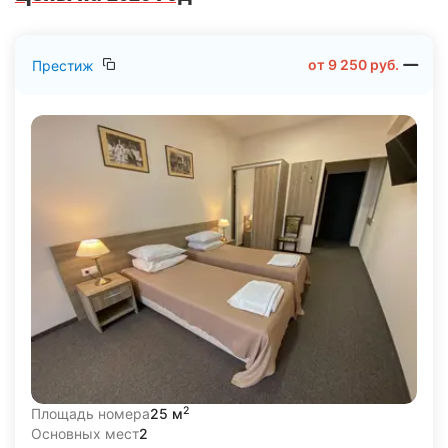
бассейн
, столовую, кафе, бар с живой музыкой и
дискотеками, тренажерный зал, экскурсионное бюро.
Летом (01.06–30.09) работает трансфер на
от
9 250
руб.
Престиж
оборудованный пляж с шезлонгами и навесами. Wi-Fi
безлимитный, парковка бесплатная. Допускается
размещение с кошками и собаками.
2
Площадь номера
25 м
Основных мест
2