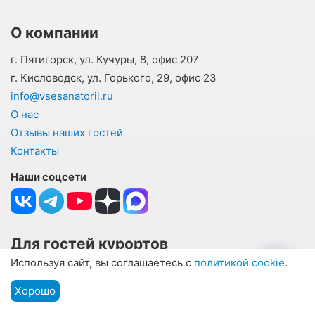
О компании
г. Пятигорск, ул. Кучуры, 8, офис 207
г. Кисловодск, ул. Горького, 29, офис 23
info@vsesanatorii.ru
О нас
Отзывы наших гостей
Контакты
Наши соцсети
Для гостей курортов
Используя сайт, вы соглашаетесь с
политикой cookie
.
Оплата
Информация для туристов
Хорошо
Подбор путевки
Мы на связи
Меню
Частые вопросы и ответы