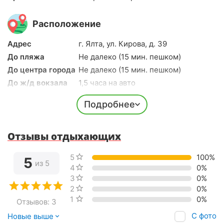
Расположение
Адрес
г. Ялта, ул. Кирова, д. 39
До пляжа
Не далеко (15 мин. пешком)
До центра города
Не далеко (15 мин. пешком)
До ж/д вокзала
1,5 часа на авто
До аэропорта
2 часа на авто
Подробнее
Долгота
34.153548
Широта
44.494643
Отзывы отдыхающих
5 звёзд
100%
5
из 5
4 звезды
0%
3 звезды
0%
2 звезды
0%
1 звезда
0%
Отзывов: 3
С фото
Новые выше