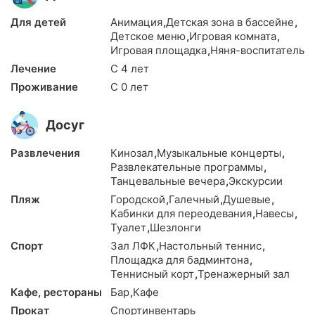
Для детей
Анимация
,
Детская зона в бассейне
,
Детское меню
,
Игровая комната
,
Игровая площадка
,
Няня-воспитатель
Лечение
С 4 лет
Проживание
С 0 лет
Досуг
Развлечения
Кинозал
,
Музыкальные концерты
,
Развлекательные программы
,
Танцевальные вечера
,
Экскурсии
Пляж
Городской
,
Галечный
,
Душевые
,
Кабинки для переодевания
,
Навесы
,
Туалет
,
Шезлонги
Спорт
Зал ЛФК
,
Настольный теннис
,
Площадка для бадминтона
,
Теннисный корт
,
Тренажерный зал
Кафе, рестораны
Бар
,
Кафе
Прокат
Спортинвентарь