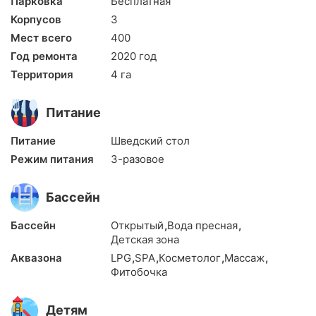
Парковка
Бесплатная
Корпусов
3
Мест всего
400
Год ремонта
2020 год
Территория
4 га
Питание
Питание
Шведский стол
Режим питания
3-разовое
Бассейн
Бассейн
Открытый
,
Вода пресная
,
Детская зона
Аквазона
LPG
,
SPA
,
Косметолог
,
Массаж
,
Фитобочка
Детям