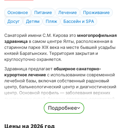
Детокс
Основное
Питание
Лечение
Проживание
Мать и дитя
Досуг
Детям
Пляж
Бассейн и SPA
Офтальмология
СПА (SPA)
Санаторий имени С.М. Кирова это
многопрофильная
здравница
в самом центре Ялты, расположенная в
Чекап
старинном парке XIX века на месте бывшей усадьбы
Эндокринная система
князей Баратынских. Территория закрытая и
круглосуточно охраняется.
Здравница предлагает
обширное санаторно-
курортное лечение
с использованием современной
лечебной базы, включая собственный радоновый
центр, бальнеологический центр и диагностический
центр. Основной профиль — заболевания верхних
дыхательных путей, болезни
сердечно-сосудистой
системы
,
нервной системы
, опорно-двигательного
Подробнее
аппарата, гинекология, урология, педиатрия (дети от 5
лет), детокс программы.
Цены на 2026 год
Инфраструктура санатория включает
открытый