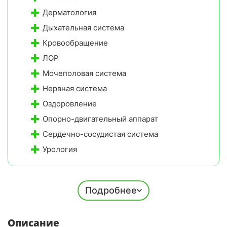
Собственный оборудованный пляж в летний сезон
Дерматология
с трансфером, шезлонгами, зонтами и медпунктом,
плюс доступ к мелкогалечному городскому пляжу в
Дыхательная система
900 метрах
Кровообращение
Ежедневная анимация и спорт:
вечерние шоу,
ЛОР
йога, тренажерный зал, теннис и экскурсии по
Мочеполовая система
парку для поддержания тонуса без перегрузок
Нервная система
Оздоровление
Опорно-двигательный аппарат
Сердечно-сосудистая система
Урология
Подробнее
Сопутствующий профиль
Аллергология
Описание
Дерматология