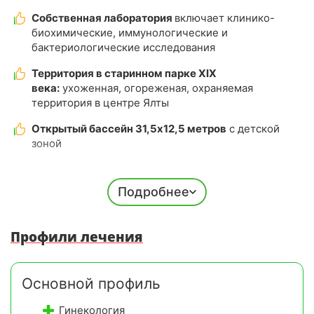
Собственная лаборатория
включает клинико-
биохимические, иммунологические и
бактериологические исследования
Территория в старинном парке XIX
века:
ухоженная, огореженая, охраняемая
территория в центре Ялты
Открытый бассейн 31,5x12,5 метров
с детской
зоной
Трехразовое питание шведский стол:
Подробнее
сбалансированное меню с диетическими опциями,
учитывающими медицинские рекомендации для
ограничений вроде диабета или аллергий
Профили лечения
Бальнеологический центр со SPA-ритуалами
предлагает ванны с минеральными водами, солями
и грязями, плюс массажи и косметологию для
Основной профиль
расслабления и улучшения кровообращения
Гинекология